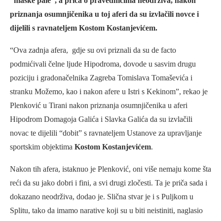
“maske pale”, a priča o pravednicima neodrživa, nakon
priznanja osumnjičenika u toj aferi da su izvlačili novce i
dijelili s ravnateljem Kostom Kostanjevićem.
“Ova zadnja afera, gdje su ovi priznali da su de facto
podmićivali čelne ljude Hipodroma, dovode u sasvim drugu
poziciju i gradonačelnika Zagreba Tomislava Tomaševića i
stranku Možemo, kao i nakon afere u Istri s Kekinom”, rekao je
Plenković u Tirani nakon priznanja osumnjičenika u aferi
Hipodrom Domagoja Galića i Slavka Galića da su izvlačili
novac te dijelili “dobit” s ravnateljem Ustanove za upravljanje
sportskim objektima
Kostom Kostanjevićem
.
Nakon tih afera, istaknuo je Plenković, oni više nemaju kome šta
reći da su jako dobri i fini, a svi drugi zločesti. Ta je priča sada i
dokazano neodrživa, dodao je. Slična stvar je i s Puljkom u
Splitu, tako da imamo narative koji su u biti neistiniti, naglasio