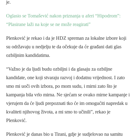
je.
Oglasio se Tomašević nakon priznanja u aferi “Hipodrom”:
“Plasirane laži na koje se ne može reagirati”
Plenković je rekao i da je HDZ spreman za lokalne izbore koji
su održavaju u nedjelju te da očekuje da će građani dati glas
ozbiljnim kandidatima.
“Važno je da ljudi budu ozbiljni i da glasaju za ozbiljne
kandidate, one koji stvaraju razvoj i dodatnu vrijednost. I zato
smo mi uoči ovih izbora, po mom sudu, i mirni zato što je
kampanja bila vrlo mirna. Ne sjećam se ovako mirne kampanje i
vjerujem da će ljudi prepoznati tko će im omogućiti napredak u
kvaliteti njihovog života, a mi smo to učinili”, rekao je
Plenković.
Plenković je danas bio u Tirani, gdje je sudjelovao na samitu