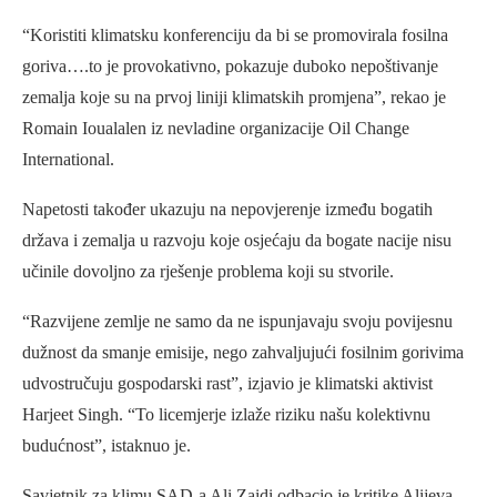
“Koristiti klimatsku konferenciju da bi se promovirala fosilna
goriva….to je provokativno, pokazuje duboko nepoštivanje
zemalja koje su na prvoj liniji klimatskih promjena”, rekao je
Romain Ioualalen iz nevladine organizacije Oil Change
International.
Napetosti također ukazuju na nepovjerenje između bogatih
država i zemalja u razvoju koje osjećaju da bogate nacije nisu
učinile dovoljno za rješenje problema koji su stvorile.
“Razvijene zemlje ne samo da ne ispunjavaju svoju povijesnu
dužnost da smanje emisije, nego zahvaljujući fosilnim gorivima
udvostručuju gospodarski rast”, izjavio je klimatski aktivist
Harjeet Singh. “To licemjerje izlaže riziku našu kolektivnu
budućnost”, istaknuo je.
Savjetnik za klimu SAD-a Ali Zaidi odbacio je kritike Alijeva,