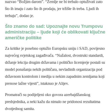
nazvao “Božjim darom”. “Zemlje ne bi trebalo optuživati zato
što ih imaju i zato što ih prodaju, jer tržište ih treba. Ljudi ih
trebaju”, dodao je.
Što znamo do sad: Upoznajte novu Trumpovu
administraciju – ljude koji će oblikovati ključne
američke politike
Za kritike je posebno optužio Europsku uniju i SAD, povijesno
najvećeg svjetskog zagađivača. “Nažalost, dvostruki standardi,
držanje lekcija drugim državama i političko licemjerje postali su
model ponašanja nekih političara, nevladinih organizacija pod
državnom kontrolom i medija u nekim zapadnim zemljama koji
prenose lažne vijesti”, istaknuo je Alijev.
Promatrači su podijeljeni oko govora azerbajdžanskog
predsjednika, a neki kažu da nimalo ne pridonosi rezultatima
dvotjednog samita.