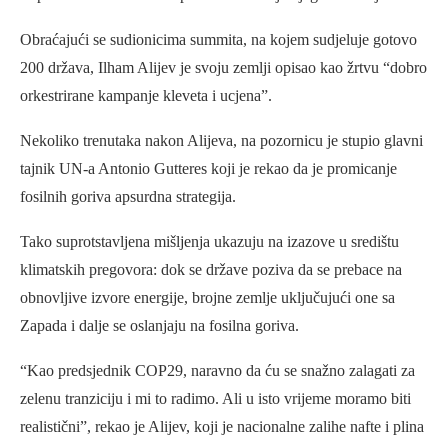
Obraćajući se sudionicima summita, na kojem sudjeluje gotovo
200 država, Ilham Alijev je svoju zemlji opisao kao žrtvu “dobro
orkestrirane kampanje kleveta i ucjena”.
Nekoliko trenutaka nakon Alijeva, na pozornicu je stupio glavni
tajnik UN-a Antonio Gutteres koji je rekao da je promicanje
fosilnih goriva apsurdna strategija.
Tako suprotstavljena mišljenja ukazuju na izazove u središtu
klimatskih pregovora: dok se države poziva da se prebace na
obnovljive izvore energije, brojne zemlje uključujući one sa
Zapada i dalje se oslanjaju na fosilna goriva.
“Kao predsjednik COP29, naravno da ću se snažno zalagati za
zelenu tranziciju i mi to radimo. Ali u isto vrijeme moramo biti
realistični”, rekao je Alijev, koji je nacionalne zalihe nafte i plina