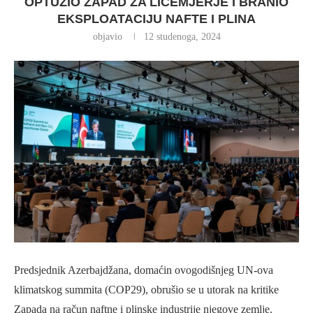
OPTUŽIO ZAPAD ZA LICEMJERJE I BRANIO
EKSPLOATACIJU NAFTE I PLINA
objavio
12 studenoga, 2024
Predsjednik Azerbajdžana, domaćin ovogodišnjeg UN-ova
klimatskog summita (COP29), obrušio se u utorak na kritike
Zapada na račun naftne i plinske industrije njegove zemlje.