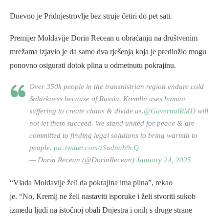
Dnevno je Pridnjestrovlje bez struje četiri do pet sati.
Premijer Moldavije Dorin Recean u obraćanju na društvenim
mrežama izjavio je da samo dva rješenja koja je predložio mogu
ponovno osigurati dotok plina u odmetnutu pokrajinu.
Over 350k people in the transnistrian region endure cold
&darkness because of Russia. Kremlin uses human
suffering to create chaos & divide us.
@GuvernulRMD
will
not let them succeed. We stand united for peace & are
committed to finding legal solutions to bring warmth to
people.
pic.twitter.com/zSudnah9cQ
— Dorin Recean (@DorinRecean)
January 24, 2025
“Vlada Moldavije želi da pokrajina ima plina”, rekao
je. “No, Kremlj ne želi nastaviti isporuke i želi stvoriti sukob
između ljudi na istočnoj obali Dnjestra i onih s druge strane