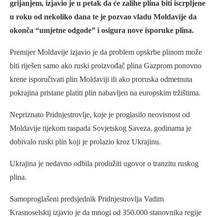
grijanjem, izjavio je u petak da će zalihe plina biti iscrpljene
u roku od nekoliko dana te je pozvao vladu Moldavije da
okonča “umjetne odgode” i osigura nove isporuke plina.
Premijer Moldavije izjavio je da problem opskrbe plinom može
biti riješen samo ako ruski proizvođač plina Gazprom ponovno
krene isporučivati plin Moldaviji ili ako proruska odmetnuta
pokrajina pristane platiti plin nabavljen na europskim tržištima.
Nepriznato Pridnjestrovlje, koje je proglasilo neovisnost od
Moldavije tijekom raspada Sovjetskog Saveza, godinama je
dobivalo ruski plin koji je prolazio kroz Ukrajinu.
Ukrajina je nedavno odbila produžiti ugovor o tranzitu ruskog
plina.
Samoproglašeni predsjednik Pridnjestrovlja Vadim
Krasnoselskij izjavio je da mnogi od 350.000 stanovnika regije