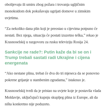
obolijevaju ili umiru zbog požara i trovanja ugljičnim
monoksidom dok pokušavaju ugrijati domove u zimskim
uvjetima.
“Za nekoliko dana plin koji je preostao u cijevima potpuno će
nestati. Bez njega, situacija će postati izuzetno teška,” rekao je
Krasnoselskij u razgovoru za rusku televiziju Rosija 24.
Sankcije ne rade?: Putin kaže da bi se on i
Trump trebali sastati radi Ukrajine i cijena
energenata
“Ako nestane plina, trebat će dva do tri mjeseca da se ponovno
pokrene grijanje u stambenim zgradama,” istaknuo je.
Krasnoselskij tvrdi da je pristao na uvjete koje je postavila vlada
Moldavije, uključujući kupnju skupljeg plina iz Europe, ali da
ništa konkretno nije poduzeto.