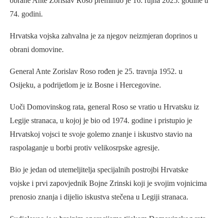
obrane Ante Zorislav Roso preminuo je 16. rujna 2025. godine u
74. godini.
Hrvatska vojska zahvalna je za njegov neizmjeran doprinos u
obrani domovine.
General Ante Zorislav Roso rođen je 25. travnja 1952. u
Osijeku, a podrijetlom je iz Bosne i Hercegovine.
Uoči Domovinskog rata, general Roso se vratio u Hrvatsku iz
Legije stranaca, u kojoj je bio od 1974. godine i pristupio je
Hrvatskoj vojsci te svoje golemo znanje i iskustvo stavio na
raspolaganje u borbi protiv velikosrpske agresije.
Bio je jedan od utemeljitelja specijalnih postrojbi Hrvatske
vojske i prvi zapovjednik Bojne Zrinski koji je svojim vojnicima
prenosio znanja i dijelio iskustva stečena u Legiji stranaca.