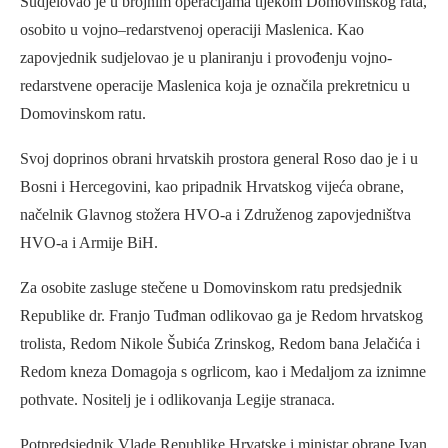
Sudjelovao je u brojnim operacijama tijekom Domovinskog rata,
osobito u vojno–redarstvenoj operaciji Maslenica. Kao
zapovjednik sudjelovao je u planiranju i provođenju vojno-
redarstvene operacije Maslenica koja je označila prekretnicu u
Domovinskom ratu.
Svoj doprinos obrani hrvatskih prostora general Roso dao je i u
Bosni i Hercegovini, kao pripadnik Hrvatskog vijeća obrane,
načelnik Glavnog stožera HVO-a i Združenog zapovjedništva
HVO-a i Armije BiH.
Za osobite zasluge stečene u Domovinskom ratu predsjednik
Republike dr. Franjo Tuđman odlikovao ga je Redom hrvatskog
trolista, Redom Nikole Šubića Zrinskog, Redom bana Jelačića i
Redom kneza Domagoja s ogrlicom, kao i Medaljom za iznimne
pothvate. Nositelj je i odlikovanja Legije stranaca.
Potpredsjednik Vlade Republike Hrvatske i ministar obrane Ivan