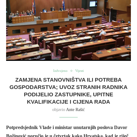
Izdvojeno
Vijesti
ZAMJENA STANOVNIŠTVA ILI POTREBA
GOSPODARSTVA; UVOZ STRANIH RADNIKA
PODIJELIO ZASTUPNIKE, UPITNE
KVALIFIKACIJE I CIJENA RADA
objavio
Ante Rašić
Potpredsjednik Vlade i ministar unutarnjih poslova Davor
Božinović poručio je u četvrtak kako Hrvatska, kad je riječ