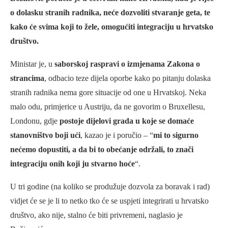
o dolasku stranih radnika, neće dozvoliti stvaranje geta, te
kako će svima koji to žele, omogućiti integraciju u hrvatsko
društvo.
Ministar je, u
saborskoj raspravi o izmjenama Zakona o
strancima
, odbacio teze dijela oporbe kako po pitanju dolaska
stranih radnika nema gore situacije od one u Hrvatskoj. Neka
malo odu, primjerice u Austriju, da ne govorim o Bruxellesu,
Londonu, gdje
postoje dijelovi grada u koje se domaće
stanovništvo boji ući
, kazao je i poručio – “
mi to sigurno
nećemo dopustiti, a da bi to obećanje održali, to znači
integraciju onih koji ju stvarno hoće
“.
U tri godine (na koliko se produžuje dozvola za boravak i rad)
vidjet će se je li to netko tko će se uspjeti integrirati u hrvatsko
društvo, ako nije, stalno će biti privremeni, naglasio je