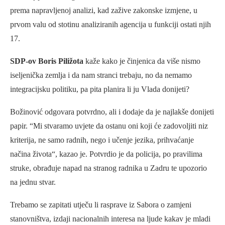
prema napravljenoj analizi, kad zažive zakonske izmjene, u
prvom valu od stotinu analiziranih agencija u funkciji ostati njih
17.
SDP-ov Boris Piližota
kaže kako je činjenica da više nismo
iseljenička zemlja i da nam stranci trebaju, no da nemamo
integracijsku politiku, pa pita planira li ju Vlada donijeti?
Božinović odgovara potvrdno, ali i dodaje da je najlakše donijeti
papir. “Mi stvaramo uvjete da ostanu oni koji će zadovoljiti niz
kriterija, ne samo radnih, nego i učenje jezika, prihvaćanje
načina života“, kazao je. Potvrdio je da policija, po pravilima
struke, obrađuje napad na stranog radnika u Zadru te upozorio
na jednu stvar.
Trebamo se zapitati utječu li rasprave iz Sabora o zamjeni
stanovništva, izdaji nacionalnih interesa na ljude kakav je mladi