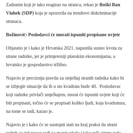
Zadranin koji je tako reagirao na stranca, rekao je
Boški Ban
Vlahek (SDP)
koja je upozorila na trendove diskriminacije
stranaca.
Božinović: Poslodavci će morati ispuniti propisane uvjete
Objasnio je i kako je Hrvatska 2021. napustila sustav kvota za
strane radnike, jer je primjereniji planskim ekonomijama, a
hrvatsko je gospodarstvo tržišno.
Najavio je preciznija pravila za smještaj stranih radnika kako bi
se izbjegle situacije da ih u sto kvadrata bude 40. Poslodavac
koji radnike privlači smještajem, morat će ispuniti uvjete koji će
biti propisani, točno će se propisati koliko ljudi, koja kvadratura,
na tome se radi, kazao je.
Najavio je i kako će se nastojati stati na kraj praksi da strani
radnik za isti posao radi za manju plaću i tako ruši cijenu rada.