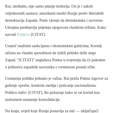
Rat, međutim, nije samo pitanje teritorija. On je i sukob
vrijednosnih sustava: autoritarni model Rusije protiv liberalnih
demokracija Zapada. Putin vjeruje da demokratska i suverena
Ukrajina predstavlja prijetnju njegovom vlastitom režimu. Kako
navodi
Politico
: [CITAT].
Unatoč snažnim sankcijama i ekonomskim gubicima, Kremlj
računa na vlastitu sposobnost da izdrži pritiske duže nego
Zapad. “[CITAT]” naglašava Putina u uvjerenju da će pukotine
u jedinstvu zapadnih saveznika s vremenom postati očite.
Unutarnja politika jednako je važna. Rat pruža Putinu izgovor za
gušenje oporbe, kontrolu medija i poticanje nacionalizma.
Politico ističe: [CITAT], što pokazuje kako se rat koristi kao
instrument unutarnje konsolidacije.
Na kraju, uvjeti koje Rusija postavlja za mir — uključujući