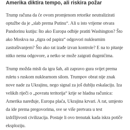
Amerika diktira tempo, ali riskira požar
Trump računa da će ovom promjenom retorike neutralizirati
optužbe da je „slab prema Putinu“. Ali u isto vrijeme otvara
Pandorinu kutiju: što ako Europa odbije pratiti Washington? Što
ako Moskva na „tigra od papira“ odgovori nuklearnim
zastrašivanjem? Što ako rat izađe izvan kontrole? E na to pitanje
nitko nema odgovore, a netko se može zaigrati dugmićima.
Trump možda misli da igra šah, ali zapravo gura svijet prema
ruletu s ruskom nuklearnom silom. Trumpov obrat nije znak
nove nade za Ukrajinu, nego signal za još dublju eskalaciju. Iza
velikih riječi o „povratu teritorija“ krije se hladna računica:
Amerika naređuje, Europa plaća, Ukrajina krvari. A rat, umjesto
da ide prema pregovorima, sve se više pretvara u test
izdržljivosti civilizacija. Postaje li ovo trenutak kada iskra potiče
eksploziju.