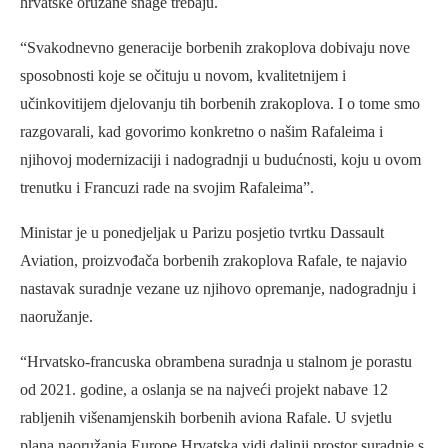
hrvatske oružane snage trebaju.
“Svakodnevno generacije borbenih zrakoplova dobivaju nove
sposobnosti koje se očituju u novom, kvalitetnijem i
učinkovitijem djelovanju tih borbenih zrakoplova. I o tome smo
razgovarali, kad govorimo konkretno o našim Rafaleima i
njihovoj modernizaciji i nadogradnji u budućnosti, koju u ovom
trenutku i Francuzi rade na svojim Rafaleima”.
Ministar je u ponedjeljak u Parizu posjetio tvrtku Dassault
Aviation, proizvođača borbenih zrakoplova Rafale, te najavio
nastavak suradnje vezane uz njihovo opremanje, nadogradnju i
naoružanje.
“Hrvatsko-francuska obrambena suradnja u stalnom je porastu
od 2021. godine, a oslanja se na najveći projekt nabave 12
rabljenih višenamjenskih borbenih aviona Rafale. U svjetlu
plana naoružanja Europe Hrvatska vidi daljnji prostor suradnje s