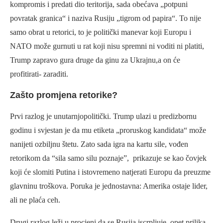
kompromis i predati dio teritorija, sada obećava „potpuni
povratak granica“ i naziva Rusiju „tigrom od papira“. To nije
samo obrat u retorici, to je politički manevar koji Europu i
NATO može gurnuti u rat koji nisu spremni ni voditi ni platiti,
Trump zapravo gura druge da ginu za Ukrajnu,a on će
profitirati- zaraditi.
Zašto promjena retorike?
Prvi razlog je unutarnjopolitički. Trump ulazi u predizbornu
godinu i svjestan je da mu etiketa „proruskog kandidata“ može
nanijeti ozbiljnu štetu. Zato sada igra na kartu sile, vođen
retorikom da “sila samo silu poznaje”, prikazuje se kao čovjek
koji će slomiti Putina i istovremeno natjerati Europu da preuzme
glavninu troškova. Poruka je jednostavna: Amerika ostaje lider,
ali ne plaća ceh.
Drugi razlog leži u procjeni da se Rusija iscrpljuje, opet prilika