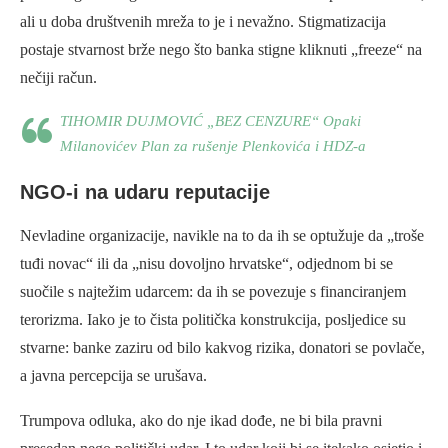
ali u doba društvenih mreža to je i nevažno. Stigmatizacija
postaje stvarnost brže nego što banka stigne kliknuti „freeze“ na
nečiji račun.
TIHOMIR DUJMOVIĆ „BEZ CENZURE“ Opaki
Milanovićev Plan za rušenje Plenkovića i HDZ-a
NGO-i na udaru reputacije
Nevladine organizacije, navikle na to da ih se optužuje da „troše
tuđi novac“ ili da „nisu dovoljno hrvatske“, odjednom bi se
suočile s najtežim udarcem: da ih se povezuje s financiranjem
terorizma. Iako je to čista politička konstrukcija, posljedice su
stvarne: banke zaziru od bilo kakvog rizika, donatori se povlače,
a javna percepcija se urušava.
Trumpova odluka, ako do nje ikad dođe, ne bi bila pravni