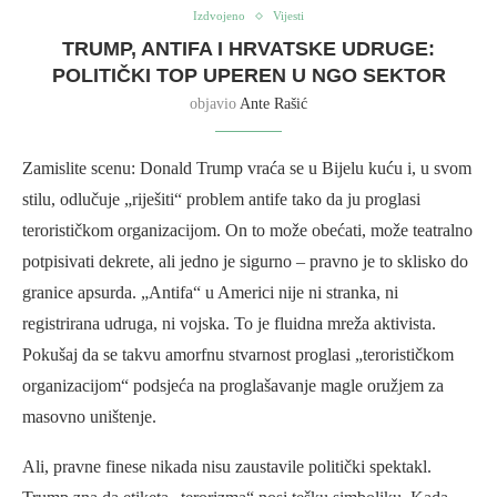
Izdvojeno
Vijesti
TRUMP, ANTIFA I HRVATSKE UDRUGE:
POLITIČKI TOP UPEREN U NGO SEKTOR
objavio
Ante Rašić
Zamislite scenu: Donald Trump vraća se u Bijelu kuću i, u svom
stilu, odlučuje „riješiti“ problem antife tako da ju proglasi
terorističkom organizacijom. On to može obećati, može teatralno
potpisivati dekrete, ali jedno je sigurno – pravno je to sklisko do
granice apsurda. „Antifa“ u Americi nije ni stranka, ni
registrirana udruga, ni vojska. To je fluidna mreža aktivista.
Pokušaj da se takvu amorfnu stvarnost proglasi „terorističkom
organizacijom“ podsjeća na proglašavanje magle oružjem za
masovno uništenje.
Ali, pravne finese nikada nisu zaustavile politički spektakl.