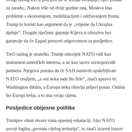
za zaradu,. Nakon više od dvije godine rata, Moskva ima
probleme s ekonomijom, mobilizacijom i održavanjem fronta.
Trump to koristi kao argument da je „vrijeme da Ukrajina
djeluje“. Drugim riječima: guranje Kijeva u ofenzivu bez
garancije da će Zapad preuzeti odgovornost za posljedice.
Treći razlog je strateški. Trump oduvijek NATO vidi kao
instrument američkih interesa, a ne kao savez ravnopravnih
partnera. Njegova poruka da će SAD nastaviti opskrbljivati
NATO oružjem, „a oni neka rade što žele“, znači upravo to:
Washington diktira, a Europa neka obavlja prljavi posao. Onima
što Europi treba, a to ima svoju cijenu.
Posljedice obijesne politike
Trumpov obrat otvara vrata opasnoj eskalaciji. Ako NATO
usvoji logiku „povrata cijelog teritorija“, to znači izravni izazov