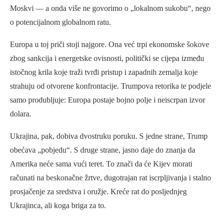
Moskvi — a onda više ne govorimo o „lokalnom sukobu“, nego
o potencijalnom globalnom ratu.
Europa u toj priči stoji najgore. Ona već trpi ekonomske šokove
zbog sankcija i energetske ovisnosti, politički se cijepa između
istočnog krila koje traži tvrđi pristup i zapadnih zemalja koje
strahuju od otvorene konfrontacije. Trumpova retorika te podjele
samo produbljuje: Europa postaje bojno polje i neiscrpan izvor
dolara.
Ukrajina, pak, dobiva dvostruku poruku. S jedne strane, Trump
obećava „pobjedu“. S druge strane, jasno daje do znanja da
Amerika neće sama vući teret. To znači da će Kijev morati
računati na beskonačne žrtve, dugotrajan rat iscrpljivanja i stalno
prosjačenje za sredstva i oružje. Kreće rat do posljednjeg
Ukrajinca, ali koga briga za to.