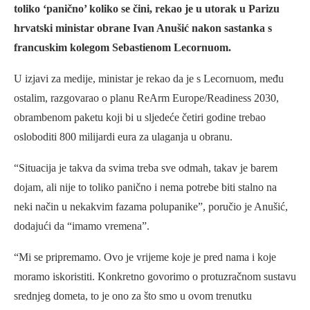
toliko ‘panično’ koliko se čini, rekao je u utorak u Parizu
hrvatski ministar obrane Ivan Anušić nakon sastanka s
francuskim kolegom Sebastienom Lecornuom.
U izjavi za medije, ministar je rekao da je s Lecornuom, među
ostalim, razgovarao o planu ReArm Europe/Readiness 2030,
obrambenom paketu koji bi u sljedeće četiri godine trebao
osloboditi 800 milijardi eura za ulaganja u obranu.
“Situacija je takva da svima treba sve odmah, takav je barem
dojam, ali nije to toliko panično i nema potrebe biti stalno na
neki način u nekakvim fazama polupanike”, poručio je Anušić,
dodajući da “imamo vremena”.
“Mi se pripremamo. Ovo je vrijeme koje je pred nama i koje
moramo iskoristiti. Konkretno govorimo o protuzračnom sustavu
srednjeg dometa, to je ono za što smo u ovom trenutku