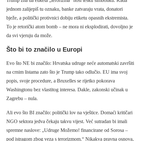
Trump zna da etiketa „terorizma“ nosi tešku simboliku. Kada
jednom zalijepiš tu oznaku, banke zatvaraju vrata, donatori
bježe, a politički protivnici dobiju etiketu opasnih ekstremista.
To je retorički atom bomb – ne mora ni eksplodirati, dovoljno je
da svi vjeruju da može.
Što bi to značilo u Europi
Evo što NE bi značilo: Hrvatska udruge neće automatski završiti
na crnim listama zato što je Trump tako odlučio. EU ima svoj
popis, svoje procedure, a Bruxelles se rijetko pokorava
Washingtonu bez vlastitog interesa. Dakle, zakonski učinak u
Zagrebu – nula.
Ali evo što BI značilo: politički lov na vještice. Domaći kritičari
NGO sektora jedva čekaju takvu vijest. Već sutradan bi imali
spremne naslove: „Udruge Možemo! financirane od Sorosa –
pod istragom zbog veza s terorizmom.“ Nikakva pravna osnova,