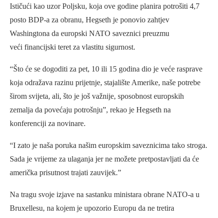
Ističući kao uzor Poljsku, koja ove godine planira potrošiti 4,7
posto BDP-a za obranu, Hegseth je ponovio zahtjev
Washingtona da europski NATO saveznici preuzmu
veći financijski teret za vlastitu sigurnost.
“Što će se dogoditi za pet, 10 ili 15 godina dio je veće rasprave
koja odražava razinu prijetnje, stajalište Amerike, naše potrebe
širom svijeta, ali, što je još važnije, sposobnost europskih
zemalja da povećaju potrošnju”, rekao je Hegseth na
konferenciji za novinare.
“I zato je naša poruka našim europskim saveznicima tako stroga.
Sada je vrijeme za ulaganja jer ne možete pretpostavljati da će
američka prisutnost trajati zauvijek.”
Na tragu svoje izjave na sastanku ministara obrane NATO-a u
Bruxellesu, na kojem je upozorio Europu da ne tretira