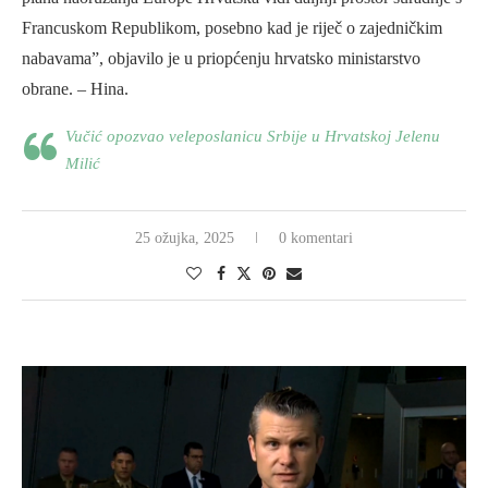
Francuskom Republikom, posebno kad je riječ o zajedničkim
nabavama”, objavilo je u priopćenju hrvatsko ministarstvo
obrane. – Hina.
Vučić opozvao veleposlanicu Srbije u Hrvatskoj Jelenu
Milić
25 ožujka, 2025
0 komentari