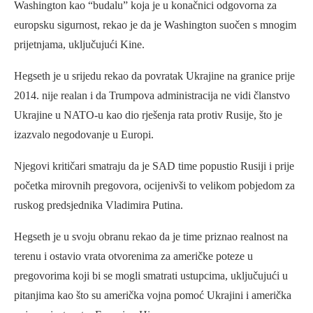
Washington kao “budalu” koja je u konačnici odgovorna za
europsku sigurnost, rekao je da je Washington suočen s mnogim
prijetnjama, uključujući Kine.
Hegseth je u srijedu rekao da povratak Ukrajine na granice prije
2014. nije realan i da Trumpova administracija ne vidi članstvo
Ukrajine u NATO-u kao dio rješenja rata protiv Rusije, što je
izazvalo negodovanje u Europi.
Njegovi kritičari smatraju da je SAD time popustio Rusiji i prije
početka mirovnih pregovora, ocijenivši to velikom pobjedom za
ruskog predsjednika Vladimira Putina.
Hegseth je u svoju obranu rekao da je time priznao realnost na
terenu i ostavio vrata otvorenima za američke poteze u
pregovorima koji bi se mogli smatrati ustupcima, uključujući u
pitanjima kao što su američka vojna pomoć Ukrajini i američka