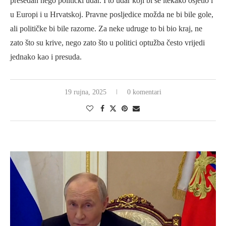
presedan nego politički udar. I to udar koji bi se itekako osjetio i
u Europi i u Hrvatskoj. Pravne posljedice možda ne bi bile gole,
ali političke bi bile razorne. Za neke udruge to bi bio kraj, ne
zato što su krive, nego zato što u politici optužba često vrijedi
jednako kao i presuda.
19 rujna, 2025
0 komentari