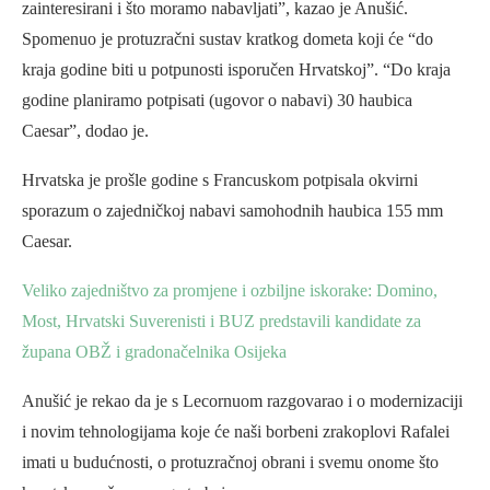
zainteresirani i što moramo nabavljati”, kazao je Anušić.
Spomenuo je protuzračni sustav kratkog dometa koji će “do
kraja godine biti u potpunosti isporučen Hrvatskoj”. “Do kraja
godine planiramo potpisati (ugovor o nabavi) 30 haubica
Caesar”, dodao je.
Hrvatska je prošle godine s Francuskom potpisala okvirni
sporazum o zajedničkoj nabavi samohodnih haubica 155 mm
Caesar.
Veliko zajedništvo za promjene i ozbiljne iskorake: Domino,
Most, Hrvatski Suverenisti i BUZ predstavili kandidate za
župana OBŽ i gradonačelnika Osijeka
Anušić je rekao da je s Lecornuom razgovarao i o modernizaciji
i novim tehnologijama koje će naši borbeni zrakoplovi Rafalei
imati u budućnosti, o protuzračnoj obrani i svemu onome što