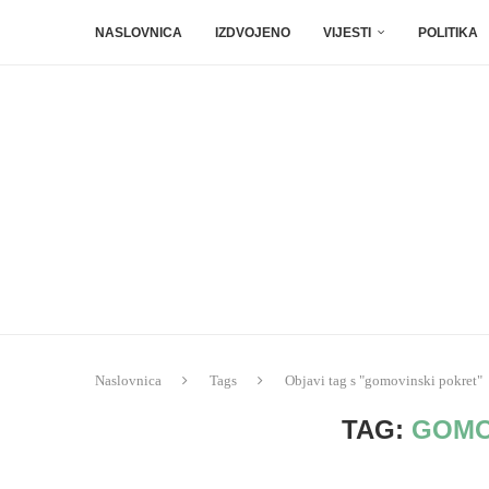
NASLOVNICA
IZDVOJENO
VIJESTI
POLITIKA
Naslovnica
Tags
Objavi tag s "gomovinski pokret"
TAG:
GOMO