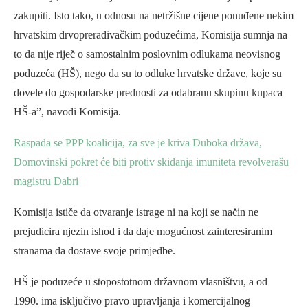
zakupiti. Isto tako, u odnosu na netržišne cijene ponuđene nekim
hrvatskim drvoprerađivačkim poduzećima, Komisija sumnja na
to da nije riječ o samostalnim poslovnim odlukama neovisnog
poduzeća (HŠ), nego da su to odluke hrvatske države, koje su
dovele do gospodarske prednosti za odabranu skupinu kupaca
HŠ-a”, navodi Komisija.
Raspada se PPP koalicija, za sve je kriva Duboka država,
Domovinski pokret će biti protiv skidanja imuniteta revolverašu
magistru Dabri
Komisija ističe da otvaranje istrage ni na koji se način ne
prejudicira njezin ishod i da daje mogućnost zainteresiranim
stranama da dostave svoje primjedbe.
HŠ je poduzeće u stopostotnom državnom vlasništvu, a od
1990. ima isključivo pravo upravljanja i komercijalnog