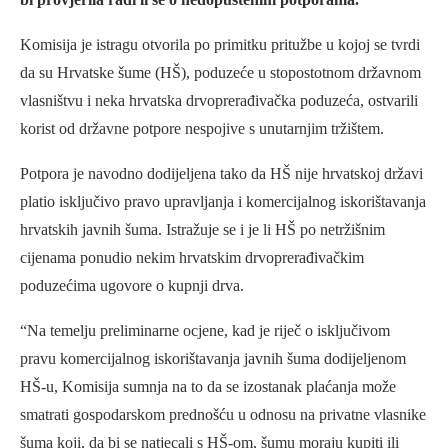
Komisija je istragu otvorila po primitku pritužbe u kojoj se tvrdi
da su Hrvatske šume (HŠ), poduzeće u stopostotnom državnom
vlasništvu i neka hrvatska drvoprerađivačka poduzeća, ostvarili
korist od državne potpore nespojive s unutarnjim tržištem.
Potpora je navodno dodijeljena tako da HŠ nije hrvatskoj državi
platio isključivo pravo upravljanja i komercijalnog iskorištavanja
hrvatskih javnih šuma. Istražuje se i je li HŠ po netržišnim
cijenama ponudio nekim hrvatskim drvoprerađivačkim
poduzećima ugovore o kupnji drva.
“Na temelju preliminarne ocjene, kad je riječ o isključivom
pravu komercijalnog iskorištavanja javnih šuma dodijeljenom
HŠ-u, Komisija sumnja na to da se izostanak plaćanja može
smatrati gospodarskom prednošću u odnosu na privatne vlasnike
šuma koji, da bi se natjecali s HŠ-om, šumu moraju kupiti ili