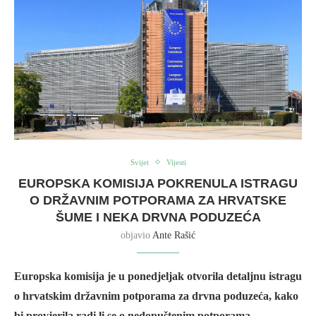
Svijet
Vijesti
EUROPSKA KOMISIJA POKRENULA ISTRAGU
O DRŽAVNIM POTPORAMA ZA HRVATSKE
ŠUME I NEKA DRVNA PODUZEĆA
objavio
Ante Rašić
Europska komisija je u ponedjeljak otvorila detaljnu istragu
o hrvatskim državnim potporama za drvna poduzeća, kako
bi provjerila radi li se o nedopuštenim potporama.