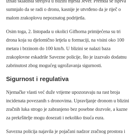
iznad skladišta streljiva u blizini mjesta Jever. Premda se isprva
sumnjalo da se radi o dronu, kasnije je utvrđeno da je riječ o
malom zrakoplovu nepoznatog podrijetla.
Osim toga, 2. listopada u okolici Gifhorna primijećena su tri
drona koja su djelomično letjela u formaciji, na visini oko 100
metara i brzinom do 100 km/h. U blizini se nalazi baza
zrakoplovne eskadrile Savezne policije, što je izazvalo dodatnu
zabrinutost zbog mogućeg ugrožavanja sigurnosti.
Sigurnost i regulativa
Njemačke vlasti već duže vrijeme upozoravaju na rast broja
incidenata povezanih s dronovima. Upravljanje dronom u blizini
zračnih luka strogo je zabranjeno bez posebne dozvole, a kazne
za prekršitelje mogu dosezati i nekoliko tisuća eura.
Savezna policija najavila je pojačani nadzor zračnog prostora i