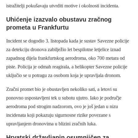
istražitelji pokušavaju utvrditi motive i okolnosti incidenta.
Uhićenje izazvalo obustavu zračnog
prometa u Frankfurtu
Incident se dogodio 3. listopada kada je sustav Savezne policije
za detekciju dronova zabilježio let bespilotne letjelice iznad
zapadnog dijela frankfurtskog aerodroma, oko 700 metara od
piste. Policija je odmah reagirala, a helikopter Savezne policije
uključio se u potragu za osobom koja je upravljala dronom.
Zračni promet bio je obustavljen nekoliko sati, a letovi su
ponovno uspostavljeni tek u subotu ujutro. Iako je područje
aerodroma pod strogim nadzorom, ovo je još jedan u nizu
incidenata koji pokazuju sigurnosne rizike povezane s
upravljanjem dronovima u blizini zračnih luka.
Hrvatski državljanin osumnjičen za