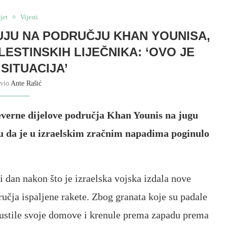
jet
Vijesti
UJU NA PODRUČJU KHAN YOUNISA,
ESTINSKIH LIJEČNIKA: ‘OVO JE
 SITUACIJA’
avio
Ante Rašić
sjeverne dijelove područja Khan Younis na jugu
i su da je u izraelskim zračnim napadima poginulo
i dan nakon što je izraelska vojska izdala nove
ručja ispaljene rakete. Zbog granata koje su padale
apustile svoje domove i krenule prema zapadu prema