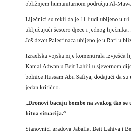
obližnjem humanitarnom području Al-Mawa
Liječnici su rekli da je 11 ljudi ubijeno u t
uključujući šestero djece i jednog liječnika. 
Još devet Palestinaca ubijeno je u Rafi u bliz
Izraelska vojska nije komentirala izvješća l
Kamal Adwan u Beit Lahiji u sjevernom dije
bolnice Hussam Abu Safiya, dodajući da su u 
jedan kritično.
„
Dronovi bacaju bombe na svakog tko se u
hitna situacija.“
Stanovnici gradova Jabalia, Beit Lahiya i Be