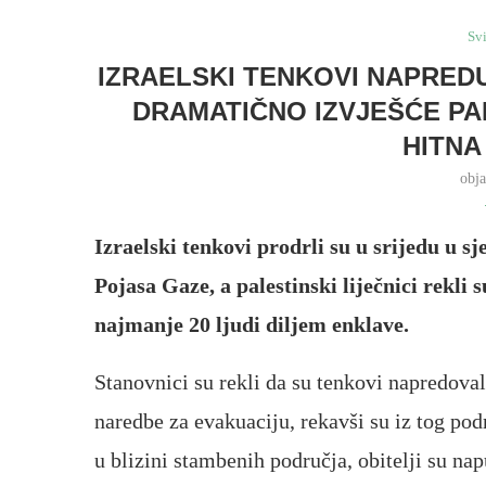
Svi
IZRAELSKI TENKOVI NAPRED
DRAMATIČNO IZVJEŠĆE PAL
HITNA
obj
Izraelski tenkovi prodrli su u srijedu u 
Pojasa Gaze, a palestinski liječnici rekl
najmanje 20 ljudi diljem enklave.
Stanovnici su rekli da su tenkovi napredoval
naredbe za evakuaciju, rekavši su iz tog pod
u blizini stambenih područja, obitelji su n