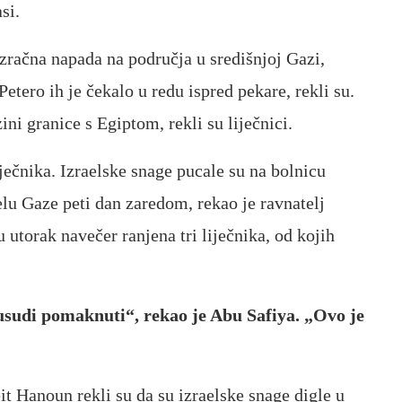
si.
ri zračna napada na područja u središnjoj Gazi,
Petero ih je čekalo u redu ispred pekare, rekli su.
ini granice s Egiptom, rekli su liječnici.
iječnika. Izraelske snage pucale su na bolnicu
lu Gaze peti dan zaredom, rekao je ravnatelj
utorak navečer ranjena tri liječnika, od kojih
sudi pomaknuti“, rekao je Abu Safiya. „Ovo je
it Hanoun rekli su da su izraelske snage digle u