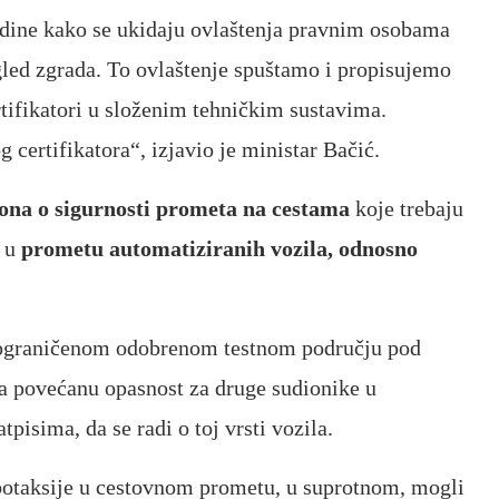
odine kako se ukidaju ovlaštenja pravnim osobama
egled zgrada. To ovlaštenje spuštamo i propisujemo
ertifikatori u složenim tehničkim sustavima.
certifikatora“, izjavio je ministar Bačić.
ona o sigurnosti prometa na cestama
koje trebaju
e u
prometu automatiziranih vozila, odnosno
 ograničenom odobrenom testnom području
pod
la povećanu opasnost za druge sudionike u
tpisima, da se radi o toj vrsti vozila.
botaksije u cestovnom prometu, u suprotnom, mogli