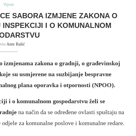
Vijesti
CE SABORA IZMJENE ZAKONA O
 INSPEKCIJI I O KOMUNALNOM
ODARSTVU
avio
Ante Rašić
 o izmjenama zakona o gradnji, o građevinskoj
koje su usmjerene na suzbijanje bespravne
ionalnog plana oporavka i otpornosti (NPOO).
iji i o komunalnom gospodarstvu želi se
gradnje
na način da se određene ovlasti spuštaju na
 odjele za komunalne poslove i komunalne redare.