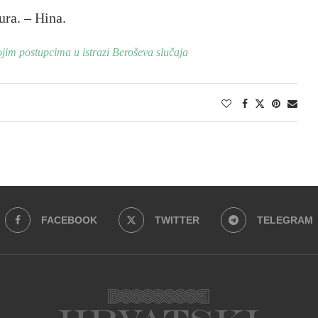
ura. – Hina.
ojim postupcima u istrazi Beroševa slučaja
FACEBOOK
TWITTER
TELEGRAM