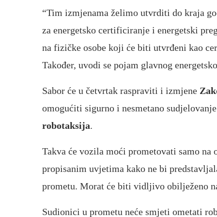
“Tim izmjenama želimo utvrditi do kraja g
za energetsko certificiranje i energetski pr
na fizičke osobe koji će biti utvrđeni kao c
Također, uvodi se pojam glavnog energetskog 
Sabor će u četvrtak raspraviti i izmjene
Zak
omogućiti sigurno i nesmetano sudjelovanj
robotaksija
.
Takva će vozila moći prometovati samo na
propisanim uvjetima kako ne bi predstavlja
prometu. Morat će biti vidljivo obilježeno na
Sudionici u prometu neće smjeti ometati ro