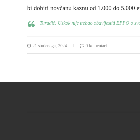
bi dobiti novčanu kaznu od 1.000 do 5.000 e
Turudić: Uskok nije trebao obavijestiti EPPO o sv
21 studenoga, 2024
0 komentari