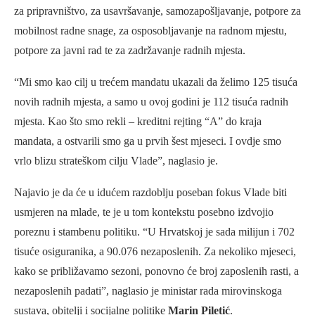
za pripravništvo, za usavršavanje, samozapošljavanje, potpore za
mobilnost radne snage, za osposobljavanje na radnom mjestu,
potpore za javni rad te za zadržavanje radnih mjesta.
“Mi smo kao cilj u trećem mandatu ukazali da želimo 125 tisuća
novih radnih mjesta, a samo u ovoj godini je 112 tisuća radnih
mjesta. Kao što smo rekli – kreditni rejting “A” do kraja
mandata, a ostvarili smo ga u prvih šest mjeseci. I ovdje smo
vrlo blizu strateškom cilju Vlade”, naglasio je.
Najavio je da će u idućem razdoblju poseban fokus Vlade biti
usmjeren na mlade, te je u tom kontekstu posebno izdvojio
poreznu i stambenu politiku. “U Hrvatskoj je sada milijun i 702
tisuće osiguranika, a 90.076 nezaposlenih. Za nekoliko mjeseci,
kako se približavamo sezoni, ponovno će broj zaposlenih rasti, a
nezaposlenih padati”, naglasio je ministar rada mirovinskoga
sustava, obitelji i socijalne politike
Marin Piletić
.