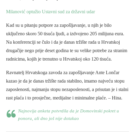
Milanović optužio Ustavni sud za državni udar
Kad su u pitanju potpore za zapošljavanje, u njih je bilo
uključeno skoro 50 tisuća ljudi, a izdvojeno 205 milijuna eura.
Na konferenciji se čulo i da je danas tržište rada u Hrvatskoj
drugačije nego prije deset godina te su velike potrebe za stranim
radnicima, kojih je trenutno u Hrvatskoj oko 120 tisuća.
Ravnatelj Hrvatskoga zavoda za zapošljavanje Ante Lončar
kazao je da je danas tržište rada stabilno, imamo najveću stopu
zaposlenosti, najmanju stopu nezaposlenosti, a prisutan je i stalni
rast plaća i to prosječne, medijalne i minimalne plaće. – Hina.
Najnovija anketa potvrdila da je Domovinski pokret u
ponoru, ali dno još nije dotakao