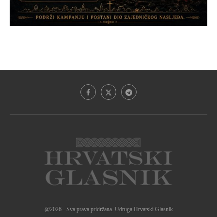
@2026 - Sva prava pridržana. Udruga Hrvatski Glasnik