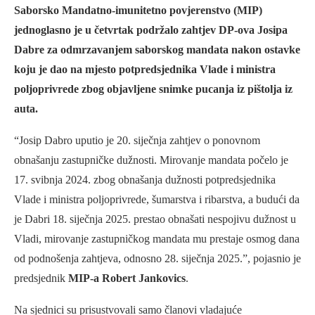
Saborsko Mandatno-imunitetno povjerenstvo (MIP)
jednoglasno je u četvrtak podržalo zahtjev DP-ova Josipa
Dabre za odmrzavanjem saborskog mandata nakon ostavke
koju je dao na mjesto potpredsjednika Vlade i ministra
poljoprivrede zbog objavljene snimke pucanja iz pištolja iz
auta.
“Josip Dabro uputio je 20. siječnja zahtjev o ponovnom
obnašanju zastupničke dužnosti. Mirovanje mandata počelo je
17. svibnja 2024. zbog obnašanja dužnosti potpredsjednika
Vlade i ministra poljoprivrede, šumarstva i ribarstva, a budući da
je Dabri 18. siječnja 2025. prestao obnašati nespojivu dužnost u
Vladi, mirovanje zastupničkog mandata mu prestaje osmog dana
od podnošenja zahtjeva, odnosno 28. siječnja 2025.”, pojasnio je
predsjednik
MIP-a Robert Jankovics
.
Na sjednici su prisustvovali samo članovi vladajuće