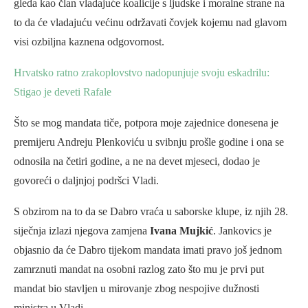
gleda kao član vladajuće koalicije s ljudske i moralne strane na
to da će vladajuću većinu održavati čovjek kojemu nad glavom
visi ozbiljna kaznena odgovornost.
Hrvatsko ratno zrakoplovstvo nadopunjuje svoju eskadrilu:
Stigao je deveti Rafale
Što se mog mandata tiče, potpora moje zajednice donesena je
premijeru Andreju Plenkoviću u svibnju prošle godine i ona se
odnosila na četiri godine, a ne na devet mjeseci, dodao je
govoreći o daljnjoj podršci Vladi.
S obzirom na to da se Dabro vraća u saborske klupe, iz njih 28.
siječnja izlazi njegova zamjena
Ivana Mujkić
. Jankovics je
objasnio da će Dabro tijekom mandata imati pravo još jednom
zamrznuti mandat na osobni razlog zato što mu je prvi put
mandat bio stavljen u mirovanje zbog nespojive dužnosti
ministra u Vladi.