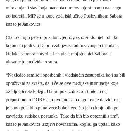
mirovanja ili stavljanja mandata u mirovanje stupanju na snagu
po inerciji i MIP se u tome vodi isključivo Poslovnikom Sabora,
kazao je Jankovics.
Članovi, njih petero prisutnih, jednoglasno su donijeli odluku
kojom su podržali Dabrin zahtjev za odmrzavanjem mandata.
Odluka se mora potvrditi i na plenarnoj sjednici Sabora, a
glasanje je predviđeno sutra.
“Nagledao sam se i oporbenih i vladajućih zastupnika koji su bili
optuživani za svašta, da li će se ove medijske insinuacije koje
ozbiljno terete kolegu Dabru pokazati kao istinite ili ne,
prepustimo to DORH-u, dovoljno sam dugo ovdje da vidim da
je puno puta bilo puno veće buke nego što je na kraju bilo po
završetku sudskog postupka. Tako da bih bio oprezniji s tim”,
kazao je Jankovics u izjavi novinarima, koji su ga upitali kako