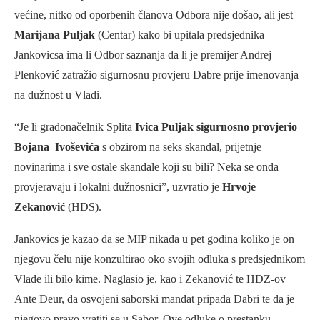
većine, nitko od oporbenih članova Odbora nije došao, ali jest
Marijana Puljak
(Centar) kako bi upitala predsjednika
Jankovicsa ima li Odbor saznanja da li je premijer Andrej
Plenković zatražio sigurnosnu provjeru Dabre prije imenovanja
na dužnost u Vladi.
“Je li gradonačelnik Splita
Ivica Puljak
sigurnosno provjerio
Bojana Ivoševića
s obzirom na seks skandal, prijetnje
novinarima i sve ostale skandale koji su bili? Neka se onda
provjeravaju i lokalni dužnosnici”, uzvratio je
Hrvoje
Zekanović
(HDS).
Jankovics je kazao da se MIP nikada u pet godina koliko je on
njegovu čelu nije konzultirao oko svojih odluka s predsjednikom
Vlade ili bilo kime. Naglasio je, kao i Zekanović te HDZ-ov
Ante Deur, da osvojeni saborski mandat pripada Dabri te da je
njegovo pravo vratiti se u Sabor. Ove odluke o prestanku