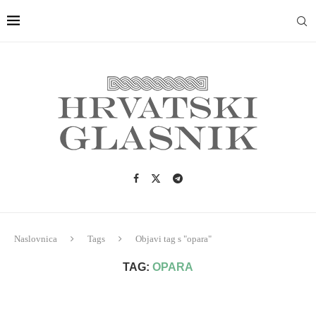
Naslovnica
Tags
Objavi tag s "opara"
TAG:
OPARA