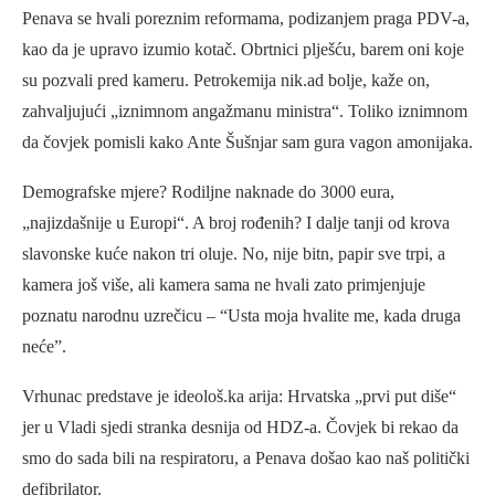
Penava se hvali poreznim reformama, podizanjem praga PDV-a,
kao da je upravo izumio kotač. Obrtnici plješću, barem oni koje
su pozvali pred kameru. Petrokemija nik.ad bolje, kaže on,
zahvaljujući „iznimnom angažmanu ministra“. Toliko iznimnom
da čovjek pomisli kako Ante Šušnjar sam gura vagon amonijaka.
Demografske mjere? Rodiljne naknade do 3000 eura,
„najizdašnije u Europi“. A broj rođenih? I dalje tanji od krova
slavonske kuće nakon tri oluje. No, nije bitn, papir sve trpi, a
kamera još više, ali kamera sama ne hvali zato primjenjuje
poznatu narodnu uzrečicu – “Usta moja hvalite me, kada druga
neće”.
Vrhunac predstave je ideološ.ka arija: Hrvatska „prvi put diše“
jer u Vladi sjedi stranka desnija od HDZ-a. Čovjek bi rekao da
smo do sada bili na respiratoru, a Penava došao kao naš politički
defibrilator.