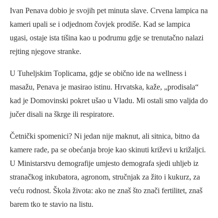
Ivan Penava dobio je svojih pet minuta slave. Crvena lampica na
kameri upali se i odjednom čovjek prodiše. Kad se lampica
ugasi, ostaje ista tišina kao u podrumu gdje se trenutačno nalazi
rejting njegove stranke.
U Tuheljskim Toplicama, gdje se obično ide na wellness i
masažu, Penava je masirao istinu. Hrvatska, kaže, „prodisala“
kad je Domovinski pokret ušao u Vladu. Mi ostali smo valjda do
jučer disali na škrge ili respiratore.
Četnički spomenici? Ni jedan nije maknut, ali sitnica, bitno da
kamere rade, pa se obećanja broje kao skinuti križevi u križaljci.
U Ministarstvu demografije umjesto demografa sjedi uhljeb iz
stranačkog inkubatora, agronom, stručnjak za žito i kukurz, za
veću rodnost. Škola života: ako ne znaš što znači fertilitet, znaš
barem tko te stavio na listu.