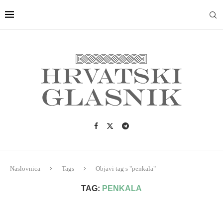
Naslovnica
Tags
Objavi tag s "penkala"
TAG:
PENKALA