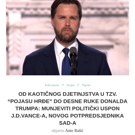
Izdvojeno
Svijet
Vijesti
OD KAOTIČNOG DJETINJSTVA U TZV.
“POJASU HRĐE” DO DESNE RUKE DONALDA
TRUMPA: MUNJEVITI POLITIČKI USPON
J.D.VANCE-A, NOVOG POTPREDSJEDNIKA
SAD-A
objavio
Ante Rašić