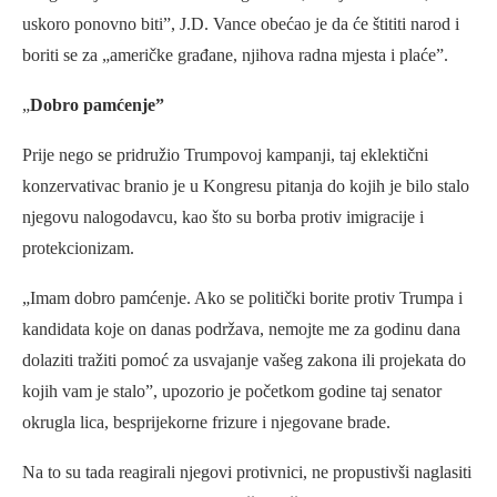
uskoro ponovno biti”, J.D. Vance obećao je da će štititi narod i
boriti se za „američke građane, njihova radna mjesta i plaće”.
„
Dobro pamćenje”
Prije nego se pridružio Trumpovoj kampanji, taj eklektični
konzervativac branio je u Kongresu pitanja do kojih je bilo stalo
njegovu nalogodavcu, kao što su borba protiv imigracije i
protekcionizam.
„Imam dobro pamćenje. Ako se politički borite protiv Trumpa i
kandidata koje on danas podržava, nemojte me za godinu dana
dolaziti tražiti pomoć za usvajanje vašeg zakona ili projekata do
kojih vam je stalo”, upozorio je početkom godine taj senator
okrugla lica, besprijekorne frizure i njegovane brade.
Na to su tada reagirali njegovi protivnici, ne propustivši naglasiti