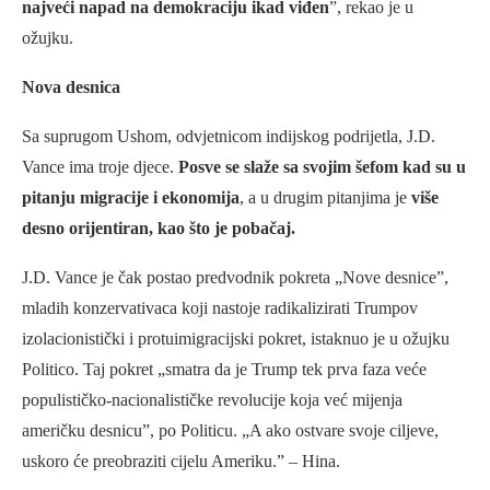
najveći napad na demokraciju ikad viđen
”, rekao je u
ožujku.
Nova desnica
Sa suprugom Ushom, odvjetnicom indijskog podrijetla, J.D.
Vance ima troje djece.
Posve se slaže sa svojim šefom kad su u
pitanju migracije i ekonomija
, a u drugim pitanjima je
više
desno orijentiran, kao što je pobačaj.
J.D. Vance je čak postao predvodnik pokreta „Nove desnice”,
mladih konzervativaca koji nastoje radikalizirati Trumpov
izolacionistički i protuimigracijski pokret, istaknuo je u ožujku
Politico. Taj pokret „smatra da je Trump tek prva faza veće
populističko-nacionalističke revolucije koja već mijenja
američku desnicu”, po Politicu. „A ako ostvare svoje ciljeve,
uskoro će preobraziti cijelu Ameriku.” – Hina.