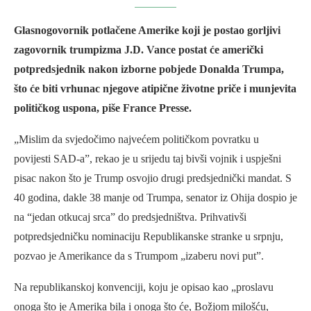
Glasnogovornik potlačene Amerike koji je postao gorljivi
zagovornik trumpizma J.D. Vance postat će američki
potpredsjednik nakon izborne pobjede Donalda Trumpa,
što će biti vrhunac njegove atipične životne priče i munjevita
političkog uspona, piše France Presse.
„Mislim da svjedočimo najvećem političkom povratku u
povijesti SAD-a”, rekao je u srijedu taj bivši vojnik i uspješni
pisac nakon što je Trump osvojio drugi predsjednički mandat. S
40 godina, dakle 38 manje od Trumpa, senator iz Ohija dospio je
na “jedan otkucaj srca” do predsjedništva. Prihvativši
potpredsjedničku nominaciju Republikanske stranke u srpnju,
pozvao je Amerikance da s Trumpom „izaberu novi put”.
Na republikanskoj konvenciji, koju je opisao kao „proslavu
onoga što je Amerika bila i onoga što će, Božjom milošću,