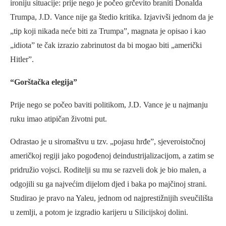
ironiju situacije: prije nego je počeo grčevito braniti Donalda
Trumpa, J.D. Vance nije ga štedio kritika. Izjavivši jednom da je
„tip koji nikada neće biti za Trumpa”, magnata je opisao i kao
„idiota” te čak izrazio zabrinutost da bi mogao biti „američki
Hitler”.
“Gorštačka elegija”
Prije nego se počeo baviti politikom, J.D. Vance je u najmanju
ruku imao atipičan životni put.
Odrastao je u siromaštvu u tzv. „pojasu hrđe”, sjeveroistočnoj
američkoj regiji jako pogođenoj deindustrijalizacijom, a zatim se
pridružio vojsci. Roditelji su mu se razveli dok je bio malen, a
odgojili su ga najvećim dijelom djed i baka po majčinoj strani.
Studirao je pravo na Yaleu, jednom od najprestižnijih sveučilišta
u zemlji, a potom je izgradio karijeru u Silicijskoj dolini.