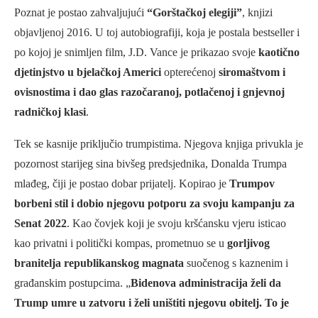
Poznat je postao zahvaljujući
“Gorštačkoj elegiji”
, knjizi
objavljenoj 2016. U toj autobiografiji, koja je postala bestseller i
po kojoj je snimljen film, J.D. Vance je prikazao svoje
kaotično
djetinjstvo u bjelačkoj Americi
opterećenoj
siromaštvom i
ovisnostima i dao glas razočaranoj, potlačenoj i gnjevnoj
radničkoj klasi
.
Tek se kasnije priključio trumpistima. Njegova knjiga privukla je
pozornost starijeg sina bivšeg predsjednika, Donalda Trumpa
mlađeg, čiji je postao dobar prijatelj. Kopirao je
Trumpov
borbeni stil i dobio njegovu potporu za svoju kampanju za
Senat 2022
. Kao čovjek koji je svoju kršćansku vjeru isticao
kao privatni i politički kompas, prometnuo se u
gorljivog
branitelja republikanskog magnata
suočenog s kaznenim i
građanskim postupcima. „
Bidenova administracija želi da
Trump umre u zatvoru i želi uništiti njegovu obitelj. To je