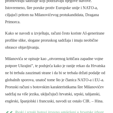
promoviraju sadržaje koji podržavaju njegove stavove.
Istovremeno, šire poruke protiv Europske unije i NATO-a,
ciljajući pritom na Milanovićevog protukandidata, Dragana
Primorca.
Kako se navodi u izvještaju, računi često koriste AI-generirane
profilne slike, slogane proruskog sadržaja i imaju neobične
obrasce objavljivanja.
Milanovića se opisuje kao „otvorenog kritičara zapadne vojne
potpore Ukrajini”, te podsjeća kako je ranije rekao da Hrvatska
ne bi trebala zauzimati strane i da bi se trebala držati podalje od
globalnih sporova, unatoč tome što je članica NATO-a i EU-a.
Proruski računi s botovskim karakteristikama šire Milanovićev
sadržaj na više jezika, uključujući hrvatski, srpski, talijanski,
engleski, španjolski i francuski, navodi uz ostalo CIR. – Hina.
Ruski i srpski botovi izravno umiješani u hrvatske izbore