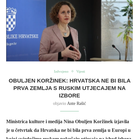
Izdvojeno
Vijesti
OBULJEN KORŽINEK: HRVATSKA NE BI BILA
PRVA ZEMLJA S RUSKIM UTJECAJEM NA
IZBORE
objavio
Ante Rašić
Ministrica kulture i medija Nina Obuljen Koržinek izjavila
je u četvrtak da Hrvatska ne bi bila prva zemlja u Europi u
kojoj svjedočimo ruskom pokušaju utjecaja na ishod izbora