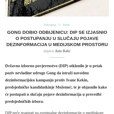
Izdvojeno
Vijesti
GONG DOBIO ODBIJENICU: DIP SE IZJASNIO
O POSTUPANJU U SLUČAJU POJAVE
DEZINFORMACIJA U MEDIJSKOM PROSTORU
objavio
Ante Rašić
Državno izborno povjerenstvo (DIP) otklonilo je u petak
poziv nevladine udruge Gong da istraži navodnu
dezinformacijsku kampanju protiv Ivane Kekin,
predsjedničke kandidatkinje Možemo!, te je objasnilo kako
će postupati u slučaju pojave dezinformacija u provedbi
predsjedničkih izbora.
DIP neće reagirati na eventualne dezinformacije u medijskom