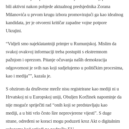
bili aktivni nakon pobjede aktualnog predsjednika Zorana
Milanovića u prvom krugu izbora promovirajući ga kao idealnog
kandidata, jer je otvoreni kritičar zapadne vojne potpore
Ukrajini.
“Vidjeli smo najeklatantniji primjer u Rumunjskoj. Mislim da
svakoj ovakvoj informaciji treba postupiti s ekstremnom
pažnjom i oprezom. Pitanje očuvanja naših demokracija
odgovornost je svih nas koji sudjelujemo u političkim procesima,
kao i medija””, kazala je.
S obzirom da društvene mreže nisu registrirane kao mediji ni u
Hrvatskoj ni u Europskoj uniji, Obuljen Koržinek napominje da
nije moguće spriječiti rad “onih koji se predstavljaju kao
mediji, a u biti vrlo često šire neprovjerene vijesti”. S duge
strane, određeni se koraci mogu poduzeti kroz Akt o digitalnim