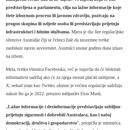
predstavljena u parlamentu, cilja na lažne informacije koje
štete izbornom procesu ili javnom zdravlju, pozivaju na
progon skupina ili ozljede osoba ili predstavljaju prijetnju
infrastrukturi i hitnim službama.
Mjera je dio šire regulacijske
ofenzive Australije čiji se čelnici žale da inozemne tvrtke
zaobilaze njezin suverenitet. Australci unutar godinu dana izlaze
na izbore.
Meta, tvrtka vlasnica Facebooka, već je najavila da će blokirati
informativni sadržaj ako će za njega morati plaćati tantijeme, a
X, nekad znan kao Twitter, ukinuo je većinu regulacije sadržaja
nakon što ga je 2022. preuzeo milijarder Elon Musk.
„
Lažne informacije i dezinformacije predstavljaju ozbiljnu
prijetnju sigurnosti i dobrobiti Australaca, kao i našoj
demokraciji, društvu i gospodarstvu
”, priopćila je ministrica