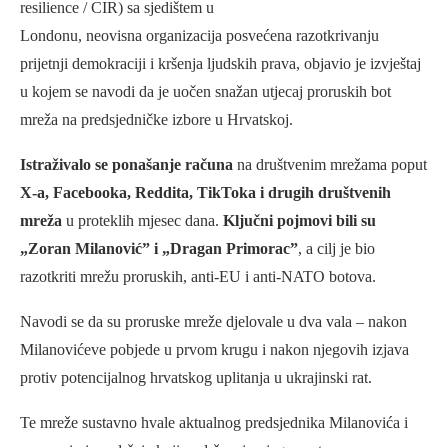
resilience / CIR) sa sjedištem u
Londonu, neovisna organizacija posvećena razotkrivanju
prijetnji demokraciji i kršenja ljudskih prava, objavio je izvještaj
u kojem se navodi da je uočen snažan utjecaj proruskih bot
mreža na predsjedničke izbore u Hrvatskoj.
Istraživalo se ponašanje računa
na društvenim mrežama poput
X-a, Facebooka, Reddita, TikToka i drugih društvenih
mreža
u proteklih mjesec dana.
Ključni pojmovi bili su
„Zoran Milanović” i „Dragan Primorac”
, a cilj je bio
razotkriti mrežu proruskih, anti-EU i anti-NATO botova.
Navodi se da su proruske mreže djelovale u dva vala – nakon
Milanovićeve pobjede u prvom krugu i nakon njegovih izjava
protiv potencijalnog hrvatskog uplitanja u ukrajinski rat.
Te mreže sustavno hvale aktualnog predsjednika Milanovića i