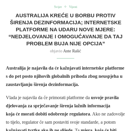
Svijet
Vijesti
AUSTRALIJA KREĆE U BORBU PROTIV
ŠIRENJA DEZINFORMACIJA; INTERNETSKE
PLATFORME NA UDARU NOVE MJERE:
“NEDJELOVANJE I OMOGUĆAVANJE DA TAJ
PROBLEM BUJA NIJE OPCIJA”
objavio
Ante Rašić
Australija je najavila da će kažnjavati internetske platforme
s do pet posto njihovih globalnih prihoda zbog neuspjeha u
zaustavljanju širenja dezinformacija.
Vlada je najavila da će primorati platforme da
usvoje pravila
djelovanja za sprječavanje širenja lažnih informacija
koja će morati dobiti odobrenje regulatora
. Ako ne zadovolje
to tijelo, regulator će sam postaviti svoje standarde, a potom
kažnjavati tvrtke ako ih ne slijede
. Ta
mjera, koja će biti