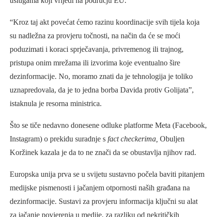
uslugama koji vrijedi na području EU.
“Kroz taj akt povećat ćemo razinu koordinacije svih tijela koja
su nadležna za provjeru točnosti, na način da će se moći
poduzimati i koraci sprječavanja, privremenog ili trajnog,
pristupa onim mrežama ili izvorima koje eventualno šire
dezinformacije. No, moramo znati da je tehnologija je toliko
uznapredovala, da je to jedna borba Davida protiv Golijata”,
istaknula je resorna ministrica.
Što se tiče nedavno donesene odluke platforme Meta (Facebook,
Instagram) o prekidu suradnje s
f
act checkerima,
Obuljen
Koržinek kazala je da to ne znači da se obustavlja njihov rad.
Europska unija prva se u svijetu sustavno počela baviti pitanjem
medijske pismenosti i jačanjem otpornosti naših građana na
dezinformacije. Sustavi za provjeru informacija ključni su alat
za jačanje povjerenja u medije, za razliku od nekritičkih