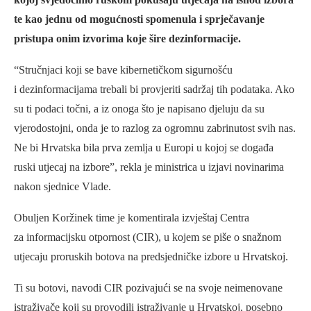
te kao jednu od mogućnosti spomenula i sprječavanje
pristupa onim izvorima koje šire dezinformacije.
“Stručnjaci koji se bave kibernetičkom sigurnošću
i dezinformacijama trebali bi provjeriti sadržaj tih podataka. Ako
su ti podaci točni, a iz onoga što je napisano djeluju da su
vjerodostojni, onda je to razlog za ogromnu zabrinutost svih nas.
Ne bi Hrvatska bila prva zemlja u Europi u kojoj se događa
ruski utjecaj na izbore”, rekla je ministrica u izjavi novinarima
nakon sjednice Vlade.
Obuljen Koržinek time je komentirala izvještaj Centra
za informacijsku otpornost (CIR), u kojem se piše o snažnom
utjecaju proruskih botova na predsjedničke izbore u Hrvatskoj.
Ti su botovi, navodi CIR pozivajući se na svoje neimenovane
istraživače koji su provodili istraživanje u Hrvatskoj, posebno