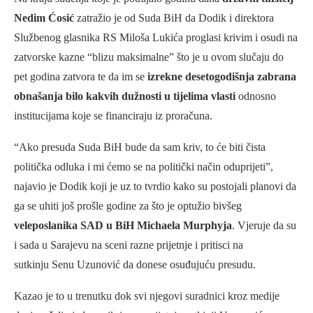
Nedim Ćosić
zatražio je od Suda BiH da Dodik i direktora
Službenog glasnika RS Miloša Lukića proglasi krivim i osudi na
zatvorske kazne “blizu maksimalne” što je u ovom slučaju do
pet godina zatvora te da im se
izrekne desetogodišnja zabrana
obnašanja bilo kakvih dužnosti u tijelima vlasti
odnosno
institucijama koje se financiraju iz proračuna.
“Ako presuda Suda BiH bude da sam kriv, to će biti čista
politička odluka i mi ćemo se na politički način oduprijeti”,
najavio je Dodik koji je uz to tvrdio kako su postojali planovi da
ga se uhiti još prošle godine za što je optužio bivšeg
veleposlanika SAD u BiH Michaela Murphyja
. Vjeruje da su
i sada u Sarajevu na sceni razne prijetnje i pritisci na
sutkinju Senu Uzunović da donese osuđujuću presudu.
Kazao je to u trenutku dok svi njegovi suradnici kroz medije