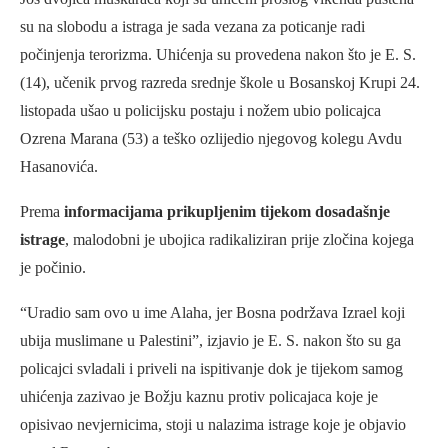
su na slobodu a istraga je sada vezana za poticanje radi
počinjenja terorizma. Uhićenja su provedena nakon što je E. S.
(14), učenik prvog razreda srednje škole u Bosanskoj Krupi 24.
listopada ušao u policijsku postaju i nožem ubio policajca
Ozrena Marana (53) a teško ozlijedio njegovog kolegu Avdu
Hasanovića.
Prema
informacijama prikupljenim tijekom dosadašnje
istrage
, malodobni je ubojica radikaliziran prije zločina kojega
je počinio.
“Uradio sam ovo u ime Alaha, jer Bosna podržava Izrael koji
ubija muslimane u Palestini”, izjavio je E. S. nakon što su ga
policajci svladali i priveli na ispitivanje dok je tijekom samog
uhićenja zazivao je Božju kaznu protiv policajaca koje je
opisivao nevjernicima, stoji u nalazima istrage koje je objavio