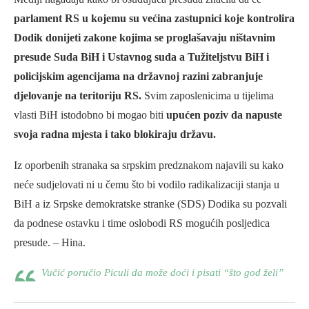
parlament RS u kojemu su većina zastupnici koje kontrolira
Dodik donijeti zakone kojima se proglašavaju ništavnim
presude Suda BiH i Ustavnog suda a Tužiteljstvu BiH i
policijskim agencijama na državnoj razini zabranjuje
djelovanje na teritoriju RS.
Svim zaposlenicima u tijelima
vlasti BiH istodobno bi mogao biti
upućen poziv da napuste
svoja radna mjesta i tako blokiraju državu.
Iz oporbenih stranaka sa srpskim predznakom najavili su kako
neće sudjelovati ni u čemu što bi vodilo radikalizaciji stanja u
BiH a iz Srpske demokratske stranke (SDS) Dodika su pozvali
da podnese ostavku i time oslobodi RS mogućih posljedica
presude. – Hina.
Vučić poručio Piculi da može doći i pisati “što god želi”