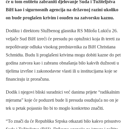
će u tom entitetu zabraniti djelovanje Suda i Tužiteljstva
BiH kao i sigurnosnih agencija na državnoj razini ukoliko
on bude proglašen krivim i osuđen na zatvorsku kaznu.
Dodiku i direktoru Službenog glasnika RS Milošu Lukiću 26.
veljače Sud BiH izreći će presudu po optužnici koja ih tereti za
nepoštivanje odluka visokog predstavnika za BiH Christiana
Schmidta. Budu li proglašeni krivima mogu dobiti kazne do pet
godina zatvora kao i zabranu obnašanja bilo kakvih dužnosti u
tijelima izvršne i zakonodavne vlasti ili u institucijama koje se
financiraju iz proračuna.
Dodik i njegovi bliski suradnici već danima prijete “radikalnim
mjerama” koje će poduzeti bude li presuda osuđujuća no on je
tek u petak pojasnio što bi to moglo konkretno značiti.
“To znači da će Republika Srpska otkazati bilo kakvo prisustvo