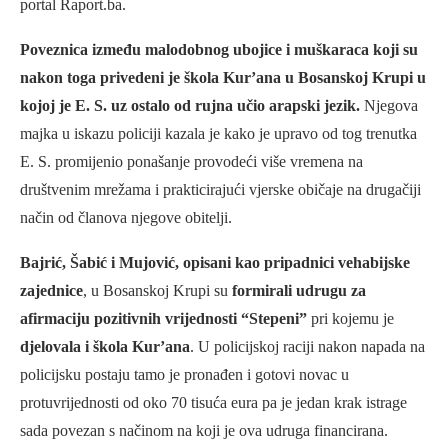
portal Raport.ba.
Poveznica između malodobnog ubojice i muškaraca koji su
nakon toga privedeni je
škola Kur’ana u Bosanskoj Krupi u
kojoj je E. S. uz ostalo od rujna učio arapski jezik.
Njegova
majka u iskazu policiji kazala je kako je upravo od tog trenutka
E. S. promijenio ponašanje provodeći više vremena na
društvenim mrežama i prakticirajući vjerske običaje na drugačiji
način od članova njegove obitelji.
Bajrić, Šabić i Mujović, opisani kao pripadnici vehabijske
zajednice
, u Bosanskoj Krupi su
formirali udrugu za
afirmaciju pozitivnih vrijednosti “Stepeni”
pri kojemu je
djelovala i škola Kur’ana
. U policijskoj raciji nakon napada na
policijsku postaju tamo je pronađen i gotovi novac u
protuvrijednosti od oko 70 tisuća eura pa je jedan krak istrage
sada povezan s načinom na koji je ova udruga financirana.