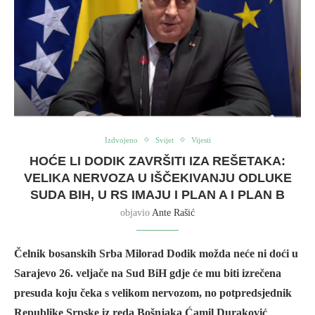
Izdvojeno
Svijet
Vijesti
HOĆE LI DODIK ZAVRŠITI IZA REŠETAKA:
VELIKA NERVOZA U IŠČEKIVANJU ODLUKE
SUDA BIH, U RS IMAJU I PLAN A I PLAN B
objavio
Ante Rašić
Čelnik bosanskih Srba Milorad Dodik možda neće ni doći u
Sarajevo 26. veljače na Sud BiH gdje će mu biti izrečena
presuda koju čeka s velikom nervozom, no potpredsjednik
Republike Srpske iz reda Bošnjaka Ćamil Duraković