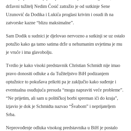
državni tužitelj Nedim Ćosić zatražio je od sutkinje Sene
Uzunović da Dodika i Lukića proglasi krivim i osudi ih na
zatvorske kazne “blizu maksimalne”.
Sam Dodik u sudnici je djelovao nervozno a sutkinji se uz ostalo
potužio kako ga tamo satima drže u nehumanim uvjetima je mu
je vruće i ima glavobolju.
Tvrdio je kako visoki predstavnik Christian Schmidt nije imao
pravo donositi odluke a da Tužiteljstvo BiH podizanjem
optužnice to pokušava prikriti pa je zaključio kako suđenje i
eventualna osuđujuća presuda “mogu napraviti veće probleme”.
“Ne prijetim, ali sam u političkoj borbi spreman ići do kraja”,
izjavio je dok je Schmidta nazvao “Švabom” i neprijateljem
Srba.
Neprovođenje odluka visokog predstavnika u BiH je postalo