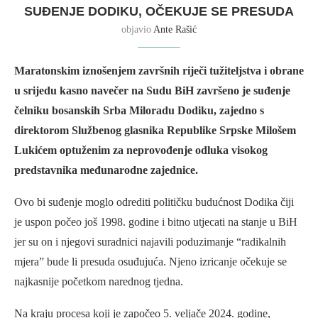
SUĐENJE DODIKU, OČEKUJE SE PRESUDA
objavio
Ante Rašić
Maratonskim iznošenjem završnih riječi tužiteljstva i obrane
u srijedu kasno navečer na Sudu BiH završeno je suđenje
čelniku bosanskih Srba Miloradu Dodiku, zajedno s
direktorom Službenog glasnika Republike Srpske Milošem
Lukićem optuženim za neprovođenje odluka visokog
predstavnika međunarodne zajednice.
Ovo bi suđenje moglo odrediti političku budućnost Dodika čiji
je uspon počeo još 1998. godine i bitno utjecati na stanje u BiH
jer su on i njegovi suradnici najavili poduzimanje “radikalnih
mjera” bude li presuda osuđujuća. Njeno izricanje očekuje se
najkasnije početkom narednog tjedna.
Na kraju procesa koji je započeo 5. veljače 2024. godine,