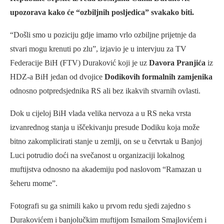
upozorava kako će “ozbiljnih posljedica” svakako biti.
“Došli smo u poziciju gdje imamo vrlo ozbiljne prijetnje da
stvari mogu krenuti po zlu”, izjavio je u intervjuu za TV
Federacije BiH (FTV) Duraković koji je uz
Davora Pranjića
iz
HDZ-a BiH jedan od dvojice
Dodikovih formalnih zamjenika
odnosno potpredsjednika RS ali bez ikakvih stvarnih ovlasti.
Dok u cijeloj BiH vlada velika nervoza a u RS neka vrsta
izvanrednog stanja u iščekivanju presude Dodiku koja može
bitno zakomplicirati stanje u zemlji, on se u četvrtak u Banjoj
Luci potrudio doći na svečanost u organizaciji lokalnog
muftijstva odnosno na akademiju pod naslovom “Ramazan u
šeheru mome”.
Fotografi su ga snimili kako u prvom redu sjedi zajedno s
Durakovićem i banjolučkim muftijom Ismailom Smajlovićem i