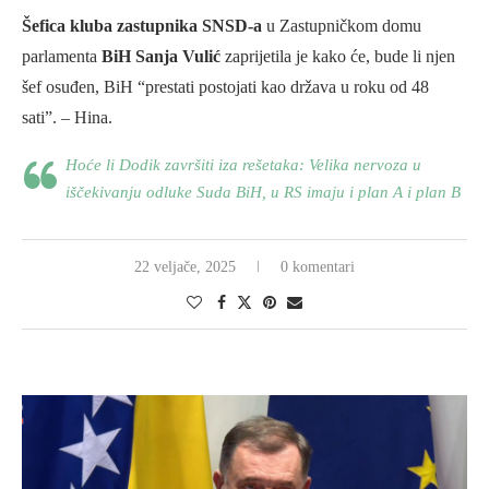
Šefica kluba zastupnika SNSD-a
u Zastupničkom domu
parlamenta
BiH Sanja Vulić
zaprijetila je kako će, bude li njen
šef osuđen, BiH “prestati postojati kao država u roku od 48
sati”. – Hina.
Hoće li Dodik završiti iza rešetaka: Velika nervoza u
iščekivanju odluke Suda BiH, u RS imaju i plan A i plan B
22 veljače, 2025
0 komentari