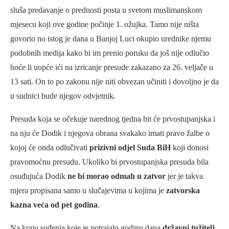
sluša predavanje o prednosti posta u svetom muslimanskom
mjesecu koji ove godine počinje 1. ožujka. Tamo nije ništa
govorio no istog je dana u Banjoj Luci okupio urednike njemu
podobnih medija kako bi im prenio poruku da još nije odlučio
hoće li uopće ići na izricanje presude zakazano za 26. veljače u
13 sati. On to po zakonu nije niti obvezan učiniti i dovoljno je da
u sudnici bude njegov odvjetnik.
Presuda koja se očekuje narednog tjedna bit će prvostupanjska i
na nju će Dodik i njegova obrana svakako imati pravo žalbe o
kojoj će onda odlučivati
prizivni odjel Suda BiH
koji donosi
pravomoćnu presudu. Ukoliko bi prvostupanjska presuda bila
osuđujuća Dodik
ne bi morao odmah u zatvor
jer je takva
mjera propisana samo u slučajevima u kojima je
zatvorska
kazna veća od pet godina
.
Na kraju suđenja koje je potrajalo godinu dana
državni tužitelj