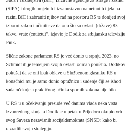
Suda i Tužiteljstva (BiH), Državne agencije za istrage i zaštitu
(SIPA) i drugih umjetnih i izvanustavno nametnutih tijela na
razini BiH i zabraniti njihov rad na prostoru RS te donijeti svoj
izborni zakon i učiniti sve da ono što su ovlasti (države) 83
takve, vrate (entitetu)”, izjavio je Dodik za srbijansku televiziju
Pink.
Slične zakone parlament RS je već donio u srpnju 2023. no
Schmidt ih je temeljem svojih ovlasti odmah poništio. Dodikov
pokušaj da se oni ipak objave u Službenom glasniku RS u
konačnici mu je samo donio optužnicu i suđenje čiji se ishod
sada očekuje a praktičnog učinka spornih zakona nije bilo.
U RS-u u očekivanju presude već danima vlada neka vrsta
izvanrednog stanja a Dodik je u petak u Prijedoru okupio vrh
svog Saveza nezavisnih socijaldemokrata (SNSD) kako bi
razradili svoju strategiju.