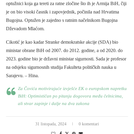
optužnici koja ga tereti za ratne zločine što ih je Armija BiH, čiji
je on bio visoki časnik i zapovjednik, počinila nad Hrvatima
Bugojna. Optužen je zajedno s ratnim načelnikom Bugojna
Dževadom Mlaćom.
Cikotić je kao kadar Stranke demokratske akcije (SDA) bio
ministar obrane BiH od 2007. do 2012. godine, a od 2020. do
2023. godine bio je državni ministar sigurnosti. Sada je profesor
na odsjeku sigurnosnih studija Fakulteta političkih nauka u
Sarajevu. – Hina.
Za Čovića motivirajuće izvješće EK o europskom napretku
BiH: Optimističan po pitanju dogovora među čelnicima,
ali stvar zapinje i dalje na dva zakona
31 listopada, 2024
0 komentari