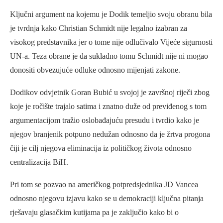
Ključni argument na kojemu je Dodik temeljio svoju obranu bila
je tvrdnja kako Christian Schmidt nije legalno izabran za
visokog predstavnika jer o tome nije odlučivalo Vijeće sigurnosti
UN-a. Teza obrane je da sukladno tomu Schmidt nije ni mogao
donositi obvezujuće odluke odnosno mijenjati zakone.
Dodikov odvjetnik Goran Bubić u svojoj je završnoj riječi zbog
koje je ročište trajalo satima i znatno duže od previđenog s tom
argumentacijom tražio oslobađajuću presudu i tvrdio kako je
njegov branjenik potpuno nedužan odnosno da je žrtva progona
čiji je cilj njegova eliminacija iz političkog života odnosno
centralizacija BiH.
Pri tom se pozvao na američkog potpredsjednika JD Vancea
odnosno njegovu izjavu kako se u demokraciji ključna pitanja
rješavaju glasačkim kutijama pa je zaključio kako bi o