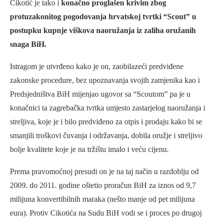
Cikotić je tako i
konačno proglašen krivim zbog
protuzakonitog pogodovanja hrvatskoj tvrtki “Scout” u
postupku kupnje viškova naoružanja iz zaliha oružanih
snaga BiH.
Istragom je utvrđeno kako je on, zaobilazeći predviđene
zakonske procedure, bez upoznavanja svojih zamjenika kao i
Predsjedništva BiH mijenjao ugovor sa “Scoutom” pa je u
konačnici ta zagrebačka tvrtka umjesto zastarjelog naoružanja i
streljiva, koje je i bilo predviđeno za otpis i prodaju kako bi se
smanjili troškovi čuvanja i održavanja, dobila oružje i streljivo
bolje kvalitete koje je na tržištu imalo i veću cijenu.
Prema pravomoćnoj presudi on je na taj način u razdoblju od
2009. do 2011. godine oštetio proračun BiH za iznos od 9,7
milijuna konvertibilnih maraka (nešto manje od pet milijuna
eura). Protiv Cikotića na Sudu BiH vodi se i proces po drugoj