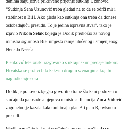
danima šalju jedva prikrivene prijetnje sutkinji Uzunović.
“Sutkinja Sena Uzunović treba gledati na to da se održi mir i
stabilnost u BiH. Ako gleda kao sutkinja ona treba da donese
oslobađajuću presudu. To je jedina ispravna stvar”, tako je
izjavio
Nikola Selak
kojega je Dodik predložio za novog
ministra sigurnosti BiH umjesto ranije uhićenog i smijenjenog
Nenada Nešića.
Plenković telefonski razgovarao s ukrajinskim predsjednikom:
Hrvatska se protivi bilo kakvim drugim scenarijima koji bi
nagradio agresora
Dodik je ponovo izbjegao govoriti o tome što kani poduzeti u
slučaju da ga osude a njegova ministrica financija
Zora Vidović
zagonetno je kazala kako oni imaju plan A i plan B, ovisno o
presudi.
Mediji nagađaju kako bi osuđujuća presuda značila da će