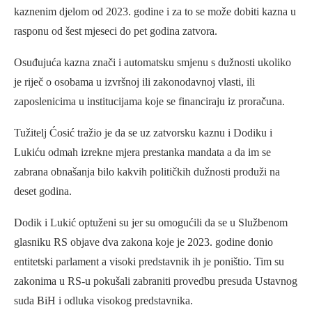
kaznenim djelom od 2023. godine i za to se može dobiti kazna u
rasponu od šest mjeseci do pet godina zatvora.
Osuđujuća kazna znači i automatsku smjenu s dužnosti ukoliko
je riječ o osobama u izvršnoj ili zakonodavnoj vlasti, ili
zaposlenicima u institucijama koje se financiraju iz proračuna.
Tužitelj Ćosić tražio je da se uz zatvorsku kaznu i Dodiku i
Lukiću odmah izrekne mjera prestanka mandata a da im se
zabrana obnašanja bilo kakvih političkih dužnosti produži na
deset godina.
Dodik i Lukić optuženi su jer su omogućili da se u Službenom
glasniku RS objave dva zakona koje je 2023. godine donio
entitetski parlament a visoki predstavnik ih je poništio. Tim su
zakonima u RS-u pokušali zabraniti provedbu presuda Ustavnog
suda BiH i odluka visokog predstavnika.