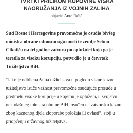
TVRTKI PRILIKOM KUPOVINE VIŠKA
NAORUŽANJA IZ VOJNIH ZALIHA
objavio
Ante Rašić
Sud Bosne i Hercegovine pravomoćno je osudio bivšeg
ministra obrane odnosno sigurnosti te zemlje Selmu
Cikotića na tri godine zatvora po optužnici koja ga je
teretila za visoku korupciju, potvrdilo je u četvrtak
Tužiteljstvo BiH.
“Iako je odbijena žalba tužiteljstva u pogledu visine kazne,
tužiteljstvo ističe važnost pravomoćne osuđujuće presude u
predmetu visoke korupcije u kojemu je optuženi, u svojstvu
nekadašnjeg ministra obrane BiH, osuđen na zatvorsku kaznu
zbog kaznenog djela zloporabe položaja ili ovlasti”, stoji u
priopćenju državnog tužiteljstva.