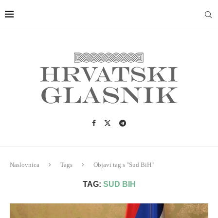
Naslovnica
Tags
Objavi tag s "Sud BiH"
TAG:
SUD BIH