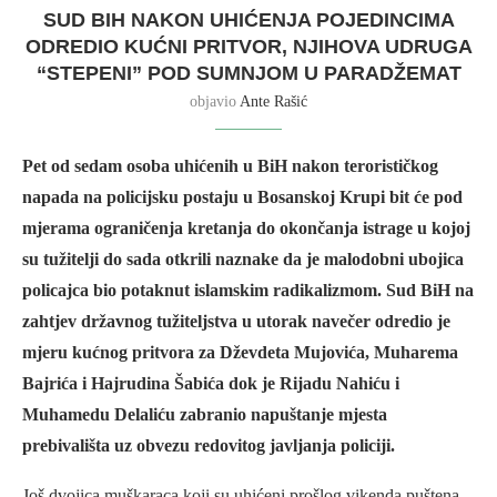
SUD BIH NAKON UHIĆENJA POJEDINCIMA
ODREDIO KUĆNI PRITVOR, NJIHOVA UDRUGA
“STEPENI” POD SUMNJOM U PARADŽEMAT
objavio
Ante Rašić
Pet od sedam osoba uhićenih u BiH nakon terorističkog
napada na policijsku postaju u Bosanskoj Krupi bit će pod
mjerama ograničenja kretanja do okončanja istrage u kojoj
su tužitelji do sada otkrili naznake da je malodobni ubojica
policajca bio potaknut islamskim radikalizmom. Sud BiH na
zahtjev državnog tužiteljstva u utorak navečer odredio je
mjeru kućnog pritvora za Dževdeta Mujovića, Muharema
Bajrića i Hajrudina Šabića dok je Rijadu Nahiću i
Muhamedu Delaliću zabranio napuštanje mjesta
prebivališta uz obvezu redovitog javljanja policiji.
Još dvojica muškaraca koji su uhićeni prošlog vikenda puštena