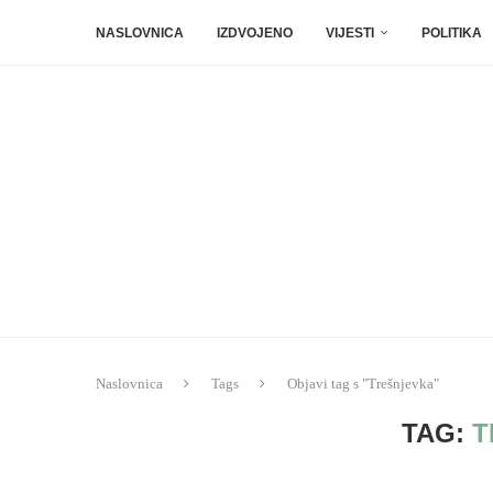
NASLOVNICA
IZDVOJENO
VIJESTI
POLITIKA
Naslovnica
Tags
Objavi tag s "Trešnjevka"
TAG:
T