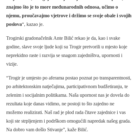
znajmo što je to more međunarodnih odnosa, učimo o
njemu, proučavajmo vjetrove i držimo se svoje obale i svojih
poslova
“, kazao je.
Trogirski gradonačelnik Ante Bilić rekao je da, kao i svake
godine, slave svoje ljude koji su Trogir pretvorili u mjesto koje
neprekidno raste i razvija se snagom zajedništva, upornosti i
vizije.
“Trogir je umjesto po aferama postao poznat po transparentnosti,
po arhitektonskim natječajima, participativnom budžetiranju, te
zelenim i socijalnim politikama. Naša upornost nas je dovela do
rezultata koje danas vidimo, ne postoji to što zajedno ne
možemo realizirati. Naš rad je plod rada čitave zajednice i vas
koji ste strpljenjem i podrškom omogućili napredak našeg grada.
Na dobro vam došlo Stivanje”, kaže Bilić.