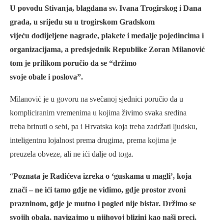
U povodu Stivanja, blagdana sv. Ivana Trogirskog i Dana
grada, u srijedu su u trogirskom Gradskom
vijeću dodijeljene nagrade, plakete i medalje pojedincima i
organizacijama, a predsjednik Republike Zoran Milanović
tom je prilikom poručio da se “držimo
svoje obale i poslova”.
Milanović je u govoru na svečanoj sjednici poručio da u
kompliciranim vremenima u kojima živimo svaka sredina
treba brinuti o sebi, pa i Hrvatska koja treba zadržati ljudsku,
inteligentnu lojalnost prema drugima, prema kojima je
preuzela obveze, ali ne ići dalje od toga.
“
Poznata je Radićeva izreka o ‘guskama u magli’, koja
znači – ne ići tamo gdje ne vidimo, gdje prostor zvoni
prazninom, gdje je mutno i pogled nije bistar. Držimo se
svojih obala, navigajmo u njihovoj blizini kao naši preci,