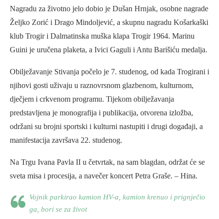
Nagradu za životno jelo dobio je Dušan Hrnjak, osobne nagrade
Željko Zorić i Drago Mindoljević, a skupnu nagradu Košarkaški
klub Trogir i Dalmatinska muška klapa Trogir 1964. Marinu
Guini je uručena plaketa, a Ivici Gaguli i Antu Barišiću medalja.
Obilježavanje Stivanja počelo je 7. studenog, od kada Trogirani i
njihovi gosti uživaju u raznovrsnom glazbenom, kulturnom,
dječjem i crkvenom programu. Tijekom obilježavanja
predstavljena je monografija i publikacija, otvorena izložba,
održani su brojni sportski i kulturni nastupiti i drugi događaji, a
manifestacija završava 22. studenog.
Na Trgu Ivana Pavla II u četvrtak, na sam blagdan, održat će se
sveta misa i procesija, a navečer koncert Petra Graše. – Hina.
Vojnik parkirao kamion HV-a, kamion krenuo i prignječio
ga, bori se za život