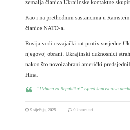
zemalja članica Ukrajinske kontaktne skupin
Kao i na prethodnim sastancima u Ramsteinu,
članice NATO-a.
Rusija vodi osvajački rat protiv susjedne U
njegovoj obrani. Ukrajinski dužnosnici stra
nakon što novoizabrani američki predsjedni
Hina.
“Uzbuna za Republiku!” ispred kancelarova ureda: 
9 siječnja, 2025
0 komentari