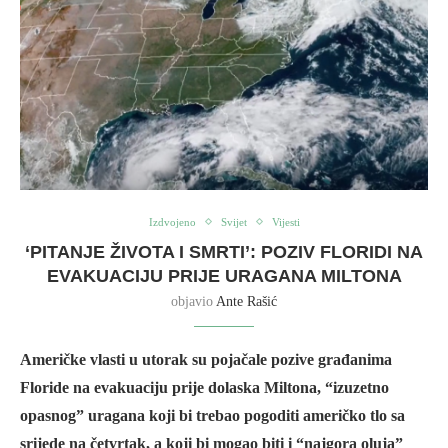
Izdvojeno
Svijet
Vijesti
‘PITANJE ŽIVOTA I SMRTI’: POZIV FLORIDI NA
EVAKUACIJU PRIJE URAGANA MILTONA
objavio
Ante Rašić
Američke vlasti u utorak su pojačale pozive građanima
Floride na evakuaciju prije dolaska Miltona, “izuzetno
opasnog” uragana koji bi trebao pogoditi američko tlo sa
srijede na četvrtak, a koji bi mogao biti i “najgora oluja”