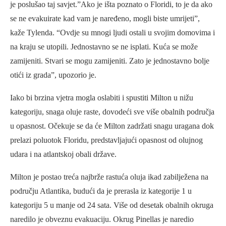
je poslušao taj savjet.”Ako je išta poznato o Floridi, to je da ako
se ne evakuirate kad vam je naređeno, mogli biste umrijeti”,
kaže Tylenda. “Ovdje su mnogi ljudi ostali u svojim domovima i
na kraju se utopili. Jednostavno se ne isplati. Kuća se može
zamijeniti. Stvari se mogu zamijeniti. Zato je jednostavno bolje
otići iz grada”, upozorio je.
Iako bi brzina vjetra mogla oslabiti i spustiti Milton u nižu
kategoriju, snaga oluje raste, dovodeći sve više obalnih područja
u opasnost. Očekuje se da će Milton zadržati snagu uragana dok
prelazi poluotok Floridu, predstavljajući opasnost od olujnog
udara i na atlantskoj obali države.
Milton je postao treća najbrže rastuća oluja ikad zabilježena na
području Atlantika, budući da je prerasla iz kategorije 1 u
kategoriju 5 u manje od 24 sata. Više od desetak obalnih okruga
naredilo je obveznu evakuaciju. Okrug Pinellas je naredio