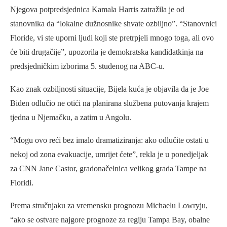
Njegova potpredsjednica Kamala Harris zatražila je od
stanovnika da “lokalne dužnosnike shvate ozbiljno”. “Stanovnici
Floride, vi ste uporni ljudi koji ste pretrpjeli mnogo toga, ali ovo
će biti drugačije”, upozorila je demokratska kandidatkinja na
predsjedničkim izborima 5. studenog na ABC-u.
Kao znak ozbiljnosti situacije, Bijela kuća je objavila da je Joe
Biden odlučio ne otići na planirana službena putovanja krajem
tjedna u Njemačku, a zatim u Angolu.
“Mogu ovo reći bez imalo dramatiziranja: ako odlučite ostati u
nekoj od zona evakuacije, umrijet ćete”, rekla je u ponedjeljak
za CNN Jane Castor, gradonačelnica velikog grada Tampe na
Floridi.
Prema stručnjaku za vremensku prognozu Michaelu Lowryju,
“ako se ostvare najgore prognoze za regiju Tampa Bay, obalne