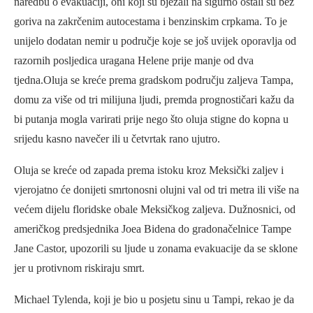
naredbu o evakuaciji, oni koji su bježali na sigurno ostali su bez
goriva na zakrčenim autocestama i benzinskim crpkama. To je
unijelo dodatan nemir u područje koje se još uvijek oporavlja od
razornih posljedica uragana Helene prije manje od dva
tjedna.Oluja se kreće prema gradskom području zaljeva Tampa,
domu za više od tri milijuna ljudi, premda prognostičari kažu da
bi putanja mogla varirati prije nego što oluja stigne do kopna u
srijedu kasno navečer ili u četvrtak rano ujutro.
Oluja se kreće od zapada prema istoku kroz Meksički zaljev i
vjerojatno će donijeti smrtonosni olujni val od tri metra ili više na
većem dijelu floridske obale Meksičkog zaljeva. Dužnosnici, od
američkog predsjednika Joea Bidena do gradonačelnice Tampe
Jane Castor, upozorili su ljude u zonama evakuacije da se sklone
jer u protivnom riskiraju smrt.
Michael Tylenda, koji je bio u posjetu sinu u Tampi, rekao je da