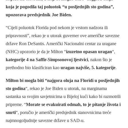
koja je pogodila taj poluotok “u posljednjih sto godina”,
upozorava predsjednik Joe Biden.
“Cijeli poluotok Florida pod nekom je vrstom nadzora ili
pripravnosti”, rekao je u utorak guverner ove američke savezne
države Ron DeSantis. Američki Nacionalni centar za uragane
(NHC) upozorio je da je Milton “
izuzetno opasan uragan
“,
kategorije 4 na Saffir-Simpsonovoj ljestvici
, nakon što je
prethodno bio klasificiran kao
uragan najviše, 5. kategorije
.
Milton bi mogla biti “najgora oluja na Floridi u posljednjih
sto godina
“, rekao je Joe Biden u utorak, na marginama
sastanka sa svojim savjetnicima u Bijeloj kući kako bi razmotrili
pripreme. “
Morate se evakuirati odmah, to je pitanje života i
smrti
“, poručio je američki predsjednik stanovnicima treće
najmnogoljudnije savezne države u SAD-u.