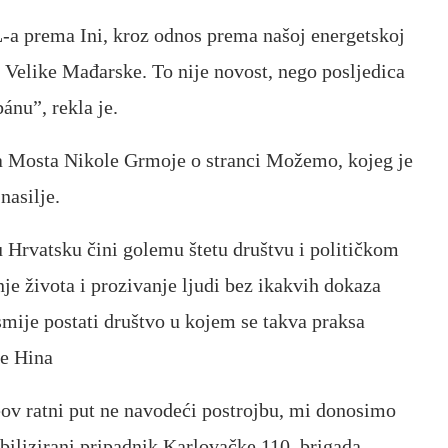
-a prema Ini, kroz odnos prema našoj energetskoj
m Velike Mađarske. To nije novost, nego posljedica
ánu”, rekla je.
ka Mosta Nikole Grmoje o stranci Možemo, kojeg je
nasilje.
 Hrvatsku čini golemu štetu društvu i političkom
nje života i prozivanje ljudi bez ikakvih dokaza
smije postati društvo u kojem se takva praksa
še Hina
v ratni put ne navodeći postrojbu, mi donosimo
ilizirani pripadnik Karlovačke 110. brigada