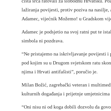
čista srca ratovali za slobodnu Hrvatsku. Po
lažiranja povijesti, protiv poziva na nasilje
Adamec, vijećnik Možemo! u Gradskom vij
Adamec je podsjetio na svoj ratni put te ist
simbola ni pozdrava.
“Ne pristajemo na iskrivljavanje povijesti i
pod kojim su u Drugom svjetskom ratu skonč
njima i Hrvati antifašisti”, poručio je.
Milan Božić, zagrebački veteran i multimedi
kulturnih događanja i prijetnje umjetnicima 
“Oni nisu ni od koga dobili dozvolu da govor