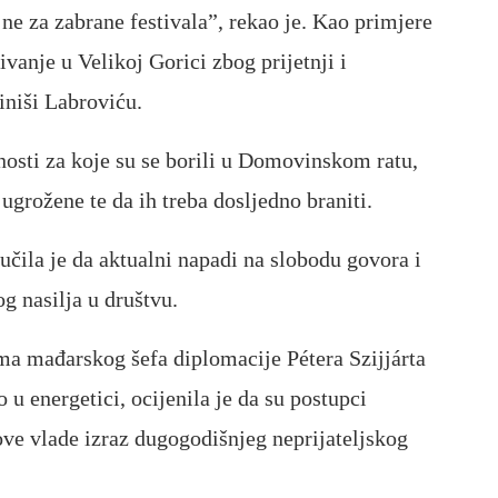
 ne za zabrane festivala”, rekao je. Kao primjere
vanje u Velikoj Gorici zbog prijetnji i
iniši Labroviću.
nosti za koje su se borili u Domovinskom ratu,
ugrožene te da ih treba dosljedno braniti.
ila je da aktualni napadi na slobodu govora i
g nasilja u društvu.
ma mađarskog šefa diplomacije Pétera Szijjárta
o u energetici, ocijenila je da su postupci
ve vlade izraz dugogodišnjeg neprijateljskog