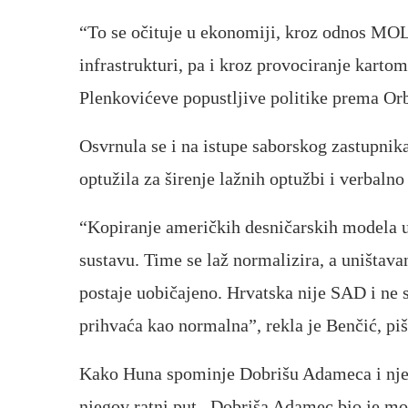
“To se očituje u ekonomiji, kroz odnos MOL
infrastrukturi, pa i kroz provociranje karto
Plenkovićeve popustljive politike prema Orb
Osvrnula se i na istupe saborskog zastupni
optužila za širenje lažnih optužbi i verbalno 
“Kopiranje američkih desničarskih modela u
sustavu. Time se laž normalizira, a uništava
postaje uobičajeno. Hrvatska nije SAD i ne 
prihvaća kao normalna”, rekla je Benčić, pi
Kako Huna spominje Dobrišu Adameca i njeo
njegov ratni put. Dobriša Adamec bio je mob