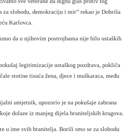
zivamo sve veterane da dignu glas protiv tog
, a za slobodu, demokraciju i mir” rekao je Dobriša
eću Karlovca.
aknuo da u njihovim postrojbama nije bilo ustaških
 pokušaj legitimizacije ustaškog pozdrava, pokliča
ale stotine tisuća žena, djece i muškaraca, među
jalni umjetnik, upozorio je na pokušaje zabrana
koje dolaze iz manjeg dijela braniteljskih krugova.
e u ime svih branitelja. Borili smo se za slobodu