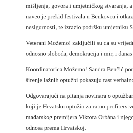
mišljenja, govora i umjetničkog stvaranja, a
naveo je prekid festivala u Benkovcu i otkazi
nesigurnosti, te izrazio podršku umjetniku S
Veterani Možemo! zaključili su da su vrijed
odnosno sloboda, demokracija i mir, i danas 
Koordinatorica Možemo! Sandra Benčić poruč
širenje lažnih optužbi pokazuju rast verbalno
Odgovarajući na pitanja novinara o optužba
koji je Hrvatsku optužio za ratno profiterstv
mađarskog premijera Viktora Orbána i njego
odnosa prema Hrvatskoj.