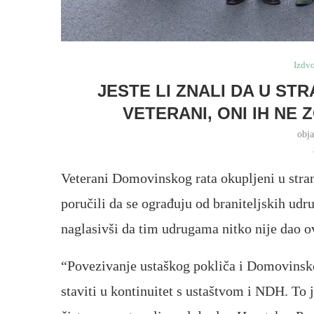
Izdv
JESTE LI ZNALI DA U S
VETERANI, ONI IH NE 
obj
Veterani Domovinskog rata okupljeni u stra
poručili da se ograđuju od braniteljskih ud
naglasivši da tim udrugama nitko nije dao ov
“Povezivanje ustaškog pokliča i Domovinsko
staviti u kontinuitet s ustaštvom i NDH. To j