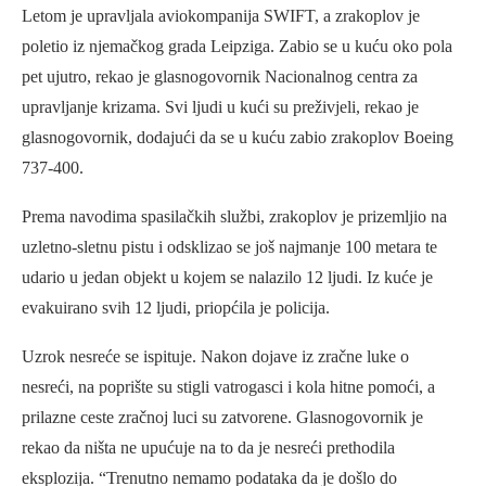
Letom je upravljala aviokompanija SWIFT, a zrakoplov je
poletio iz njemačkog grada Leipziga. Zabio se u kuću oko pola
pet ujutro, rekao je glasnogovornik Nacionalnog centra za
upravljanje krizama. Svi ljudi u kući su preživjeli, rekao je
glasnogovornik, dodajući da se u kuću zabio zrakoplov Boeing
737-400.
Prema navodima spasilačkih službi, zrakoplov je prizemljio na
uzletno-sletnu pistu i odsklizao se još najmanje 100 metara te
udario u jedan objekt u kojem se nalazilo 12 ljudi. Iz kuće je
evakuirano svih 12 ljudi, priopćila je policija.
Uzrok nesreće se ispituje. Nakon dojave iz zračne luke o
nesreći, na poprište su stigli vatrogasci i kola hitne pomoći, a
prilazne ceste zračnoj luci su zatvorene. Glasnogovornik je
rekao da ništa ne upućuje na to da je nesreći prethodila
eksplozija. “Trenutno nemamo podataka da je došlo do