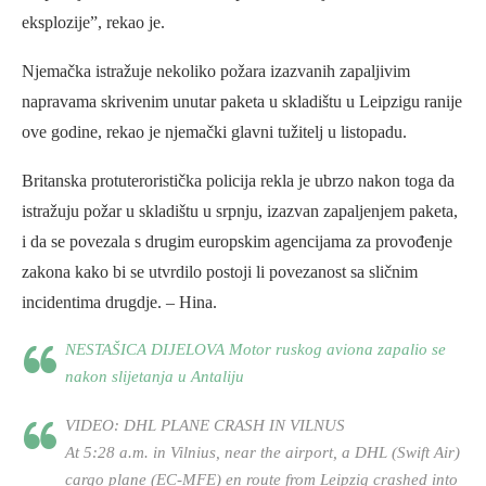
eksplozije”, rekao je.
Njemačka istražuje nekoliko požara izazvanih zapaljivim
napravama skrivenim unutar paketa u skladištu u Leipzigu ranije
ove godine, rekao je njemački glavni tužitelj u listopadu.
Britanska protuteroristička policija rekla je ubrzo nakon toga da
istražuju požar u skladištu u srpnju, izazvan zapaljenjem paketa,
i da se povezala s drugim europskim agencijama za provođenje
zakona kako bi se utvrdilo postoji li povezanost sa sličnim
incidentima drugdje. – Hina.
NESTAŠICA DIJELOVA Motor ruskog aviona zapalio se
nakon slijetanja u Antaliju
VIDEO: DHL PLANE CRASH IN VILNUS
At 5:28 a.m. in Vilnius, near the airport, a DHL (Swift Air)
cargo plane (EC-MFE) en route from Leipzig crashed into