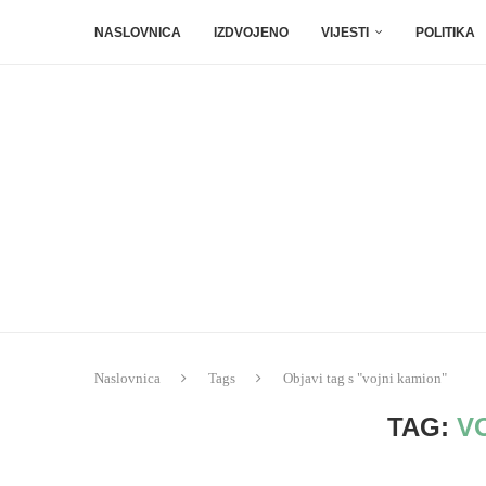
NASLOVNICA
IZDVOJENO
VIJESTI
POLITIKA
Naslovnica
Tags
Objavi tag s "vojni kamion"
TAG:
V