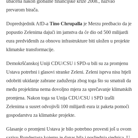
ubačena nakon globalne financijske krize 2008., nazvao
prevarom birača.
Dopredsjednik AfD-a
Tino Chrupalla
je Merzu predbacio da je
popustio Zelenima dajući im jamstva da će dio od 500 milijardi
eura predviđenih za obnovu infrastrukture biti uložen u projekte
klimatske transformacije.
Demokršćanskoj Uniji CDU/CSU i SPD-u bili su za promjenu
Ustava potrebni i glasovi stranke Zeleni. Zeleni isprva nisu htjeli
odobriti ukidanje zabrane zaduženja zbog toga što su smatrali da
među projektima nema dovoljno mjera za sprečavanje klimatskih
promjena. Nakon toga su Unija CDU/CSU i SPD izašli
Zelenima u susret odvojivši 100 milijardi eura iz paketa pomoći
gospodarstvu za klimatske projekte.
Glasanje o promjeni Ustava je bilo potrebno provesti još u ovom
sazivu Bundestaga kojemu je danas bila i posljednja sjednica. U