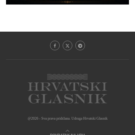
@2026 - Sva prava pridržana. Udruga Hrvatski Glasnik