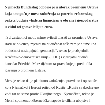
Njemački Bundestag odobrio je u utorak promjenu Ustava
koja omogućuje nova zaduženja za potrebe reformskog
paketa buduće vlade za financiranje obrane i gospodarstva
u visini od gotovo bilijun eura.
„Svi zastupnici mogu mirne svijesti glasati za promjenu Ustava.
Radi se o velikoj mjenici na budućnost naše zemlje a time i na
budućnost nastupajućih generacija“, rekao je predsjednik
Kršćansko-demokratske unije (CDU) i vjerojatni budući
kancelar Friedrich Merz tijekom rasprave koje je prethodila
glasanju o promjeni Ustava.
Merz je rekao da je planirano zaduženje opravdano i opasnošću
koja Njemačkoj i Europi prijeti od Rusije. „Rusija svakodnevno
vodi rat ne samo protiv Ukrajine nego i Njemačke“, rekao je
Merz i spomenuo kibernetičke napade te ciljana ubojstva i