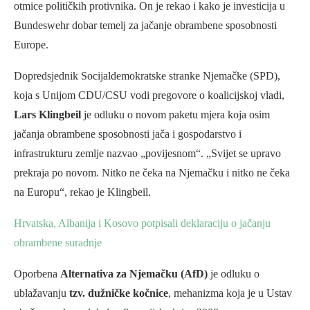
otmice političkih protivnika. On je rekao i kako je investicija u
Bundeswehr dobar temelj za jačanje obrambene sposobnosti
Europe.
Dopredsjednik Socijaldemokratske stranke Njemačke (SPD),
koja s Unijom CDU/CSU vodi pregovore o koalicijskoj vladi,
Lars Klingbeil
je odluku o novom paketu mjera koja osim
jačanja obrambene sposobnosti jača i gospodarstvo i
infrastrukturu zemlje nazvao „povijesnom“. „Svijet se upravo
prekraja po novom. Nitko ne čeka na Njemačku i nitko ne čeka
na Europu“, rekao je Klingbeil.
Hrvatska, Albanija i Kosovo potpisali deklaraciju o jačanju
obrambene suradnje
Oporbena
Alternativa za Njemačku (AfD)
je odluku o
ublažavanju
tzv. dužničke kočnice
, mehanizma koja je u Ustav