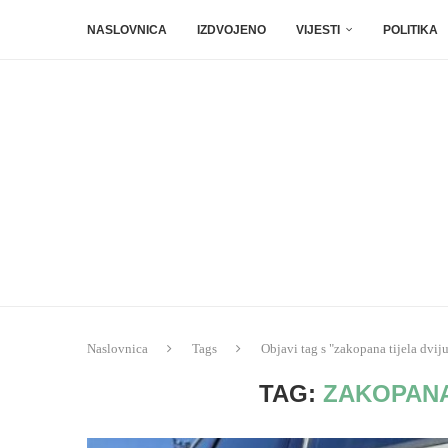
NASLOVNICA
IZDVOJENO
VIJESTI
POLITIKA
Naslovnica
Tags
Objavi tag s "zakopana tijela dvij
TAG:
ZAKOPANA