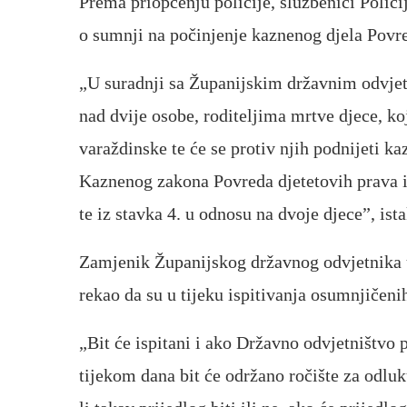
Prema priopćenju policije, službenici Polici
o sumnji na počinjenje kaznenog djela Povre
„U suradnji sa Županijskim državnim odvjet
nad dvije osobe, roditeljima mrtve djece, 
varaždinske te će se protiv njih podnijeti k
Kaznenog zakona Povreda djetetovih prava iz
te iz stavka 4. u odnosu na dvoje djece”, ist
Zamjenik Županijskog državnog odvjetnika u
rekao da su u tijeku ispitivanja osumnjičenih
„Bit će ispitani i ako Državno odvjetništvo 
tijekom dana bit će održano ročište za odluk