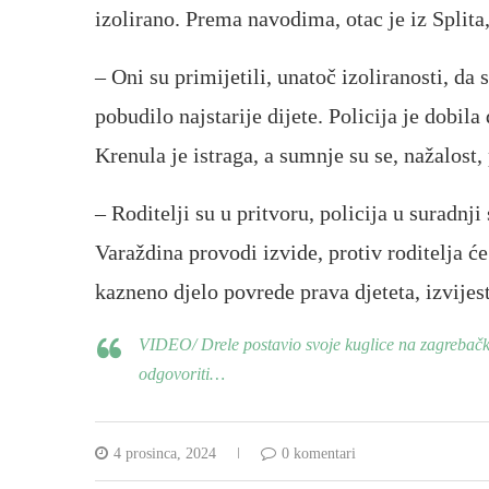
izolirano. Prema navodima, otac je iz Splita
– Oni su primijetili, unatoč izoliranosti, da
pobudilo najstarije dijete. Policija je dobil
Krenula je istraga, a sumnje su se, nažalost, 
– Roditelji su u pritvoru, policija u suradn
Varaždina provodi izvide, protiv roditelja ć
kazneno djelo povrede prava djeteta, izvijes
VIDEO/ Drele postavio svoje kuglice na zagrebačku
odgovoriti…
4 prosinca, 2024
0 komentari