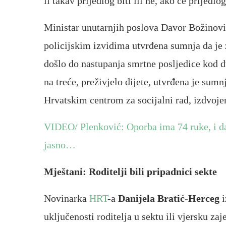
li takav prijedlog biti ili ne, ako će prijedlo
Ministar unutarnjih poslova Davor Božinović
policijskim izvidima utvrđena sumnja da je
došlo do nastupanja smrtne posljedice kod 
na treće, preživjelo dijete, utvrđena je sumnj
Hrvatskim centrom za socijalni rad, izdvojen
VIDEO/ Plenković: Oporba ima 74 ruke, i da
jasno…
Mještani: Roditelji bili pripadnici sekte
Novinarka
HRT
-a
Danijela Bratić-Herceg
uključenosti roditelja u sektu ili vjersku za