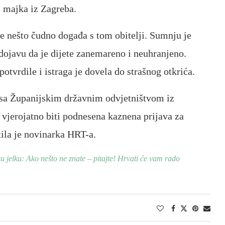
, majka iz Zagreba.
 se nešto čudno događa s tom obitelji. Sumnju je
a dojavu da je dijete zanemareno i neuhranjeno.
potvrdile i istraga je dovela do strašnog otkrića.
ji sa Županijskim državnim odvjetništvom iz
e vjerojatno biti podnesena kaznena prijava za
tila je novinarka HRT-a.
 jelku: Ako nešto ne znate – pitajte! Hrvati će vam rado