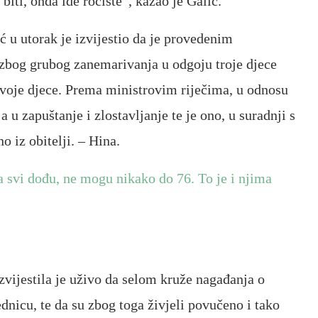
g biti, onda ide ročište”, kazao je Galić.
 u utorak je izvijestio da je provedenim
 zbog grubog zanemarivanja u odgoju troje djece
dvoje djece. Prema ministrovim riječima, u odnosu
a u zapuštanje i zlostavljanje te je ono, u suradnji s
o iz obitelji. – Hina.
 svi dođu, ne mogu nikako do 76. To je i njima
izvijestila je uživo da selom kruže nagađanja o
jednicu, te da su zbog toga živjeli povučeno i tako