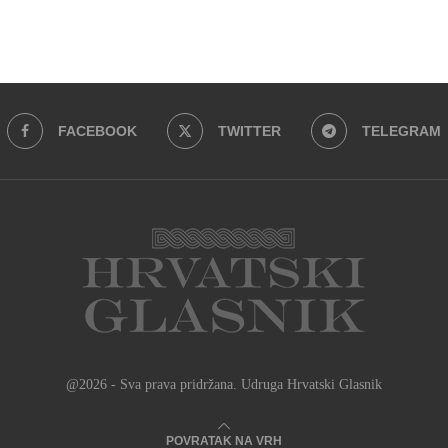
FACEBOOK
TWITTER
TELEGRAM
@2026 - Sva prava pridržana. Udruga Hrvatski Glasnik
POVRATAK NA VRH