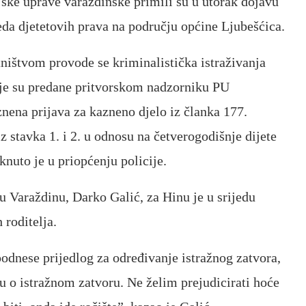
jske uprave varaždinske primili su u utorak dojavu
da djetetovih prava na području općine Ljubešćica.
ništvom provode se kriminalistička istraživanja
koje su predane pritvorskom nadzorniku PU
aznena prijava za kazneno djelo iz članka 177.
 stavka 1. i 2. u odnosu na četverogodišnje dijete
aknuto je u priopćenju policije.
 Varaždinu, Darko Galić, za Hinu je u srijedu
 roditelja.
podnese prijedlog za određivanje istražnog zatvora,
u o istražnom zatvoru. Ne želim prejudicirati hoće