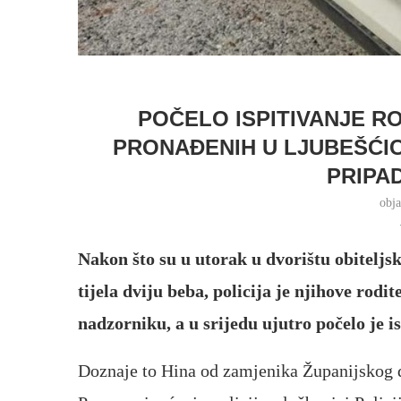
POČELO ISPITIVANJE R
PRONAĐENIH U LJUBEŠĆICI
PRIPA
obj
Nakon što su u utorak u dvorištu obitelj
tijela dviju beba, policija je njihove rod
nadzorniku, a u srijedu ujutro počelo je i
Doznaje to Hina od zamjenika Županijskog 