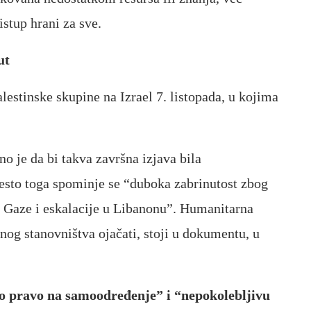
istup hrani za sve.
nut
estinske skupine na Izrael 7. listopada, u kojima
o je da bi takva završna izjava bila
jesto toga spominje se “duboka zabrinutost zbog
u Gaze i eskalacije u Libanonu”. Humanitarna
lnog stanovništva ojačati, stoji u dokumentu, u
ko pravo na samoodređenje” i “nepokolebljivu