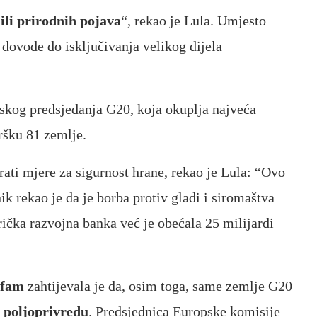
ili prirodnih pojava
“, rekao je Lula. Umjesto
dovode do isključivanja velikog dijela
ilskog predsjedanja G20, koja okuplja najveća
ršku 81 zemlje.
irati mjere za sigurnost hrane, rekao je Lula: “Ovo
nik rekao je da je borba protiv gladi i siromaštva
ička razvojna banka već je obećala 25 milijardi
xfam
zahtijevala je da, osim toga, same zemlje G20
 poljoprivredu
. Predsjednica Europske komisije