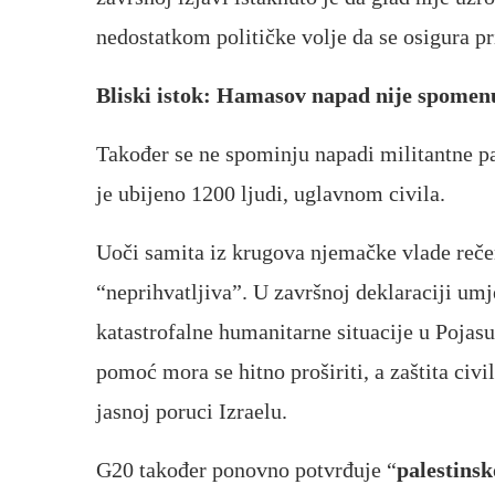
nedostatkom političke volje da se osigura pr
Bliski istok: Hamasov napad nije spome
Također se ne spominju napadi militantne pal
je ubijeno 1200 ljudi, uglavnom civila.
Uoči samita iz krugova njemačke vlade rečen
“neprihvatljiva”. U završnoj deklaraciji um
katastrofalne humanitarne situacije u Pojas
pomoć mora se hitno proširiti, a zaštita civi
jasnoj poruci Izraelu.
G20 također ponovno potvrđuje “
palestins