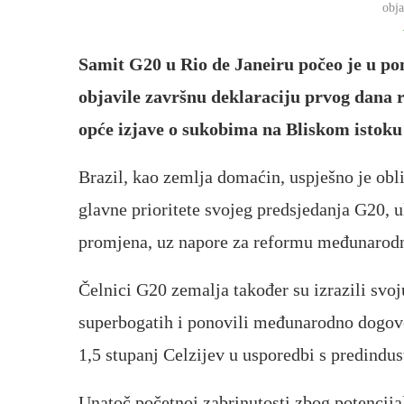
obj
Samit G20 u Rio de Janeiru počeo je u po
objavile završnu deklaraciju prvog dana
opće izjave o sukobima na Bliskom istoku 
Brazil, kao zemlja domaćin, uspješno je ob
glavne prioritete svojeg predsjedanja G20, u
promjena, uz napore za reformu međunarodn
Čelnici G20 zemalja također su izrazili svo
superbogatih i ponovili međunarodno dogovo
1,5 stupanj Celzijev u usporedbi s predindu
Unatoč početnoj zabrinutosti zbog potencija