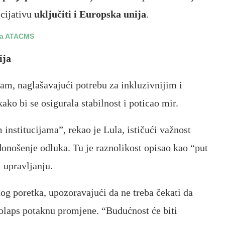
icijativu
uključiti i Europska unija
.
ima ATACMS
cija
zam, naglašavajući potrebu za inkluzivnijim i
ako bi se osigurala stabilnost i poticao mir.
m institucijama”, rekao je Lula, ističući važnost
donošenje odluka. Tu je raznolikost opisao kao “put
 upravljanju.
g poretka, upozoravajući da ne treba čekati da
kolaps potaknu promjene. “Budućnost će biti