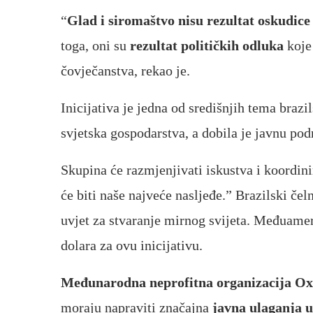
“
Glad i siromaštvo nisu rezultat oskudice 
toga, oni su
rezultat političkih odluka
koje 
čovječanstva, rekao je.
Inicijativa je jedna od središnjih tema braz
svjetska gospodarstva, a dobila je javnu pod
Skupina će razmjenjivati ​​iskustva i koordin
će biti naše najveće nasljeđe.” Brazilski čel
uvjet za stvaranje mirnog svijeta. Međuamer
dolara za ovu inicijativu.
Međunarodna neprofitna organizacija O
moraju napraviti značajna
javna ulaganja u