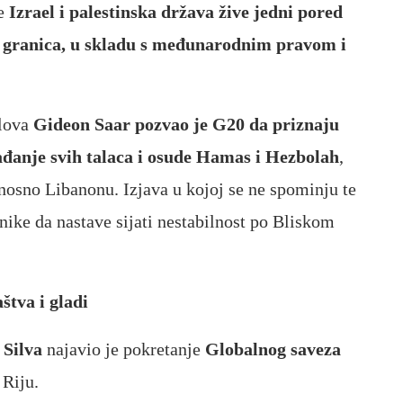
e
Izrael i palestinska država žive jedni pored
h granica, u skladu s međunarodnim pravom i
lova
Gideon Saar pozvao je G20 da priznaju
ađanje svih talaca i osude Hamas i Hezbolah
,
dnosno Libanonu. Izjava u kojoj se ne spominju te
nike da nastave sijati nestabilnost po Bliskom
štva i gladi
 Silva
najavio je pokretanje
Globalnog saveza
Riju.