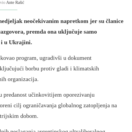
avio
Ante Rašić
nedjeljak neočekivanim napretkom jer su članice
 razgovora, premda ona uključuje samo
i u Ukrajini.
likovao program, ugradivši u dokument
ključujući borbu protiv gladi i klimatskih
ih organizacija.
ju predanost učinkovitijem oporezivanju
reni cilj ograničavanja globalnog zatopljenja na
strijskim dobom.
lnih neslaganja argentinskog ultraliberalnog