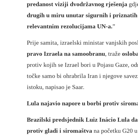
predanost viziji dvodržavnog rješenja
gdj
drugih u miru unutar sigurnih i priznati
relevantnim rezolucijama UN-a.
”
Prije samita, izraelski ministar vanjskih pos
pravo Izraela na samoobranu
, traže
oslob
protiv kojih se Izrael bori u Pojasu Gaze, o
točke samo bi ohrabrila Iran i njegove savez
istoku, napisao je Saar.
Lula najavio napore u borbi protiv siroma
Brazilski predsjednik Luiz Inácio Lula da
protiv gladi i siromaštva
na početku G20 u 