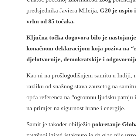
predsjednika Javiera Mileija,
G20 je uspio 
vrhu od 85 točaka.
Ključna točka dogovora bilo je nastojanje
konačnom deklaracijom koja poziva na “rep
djelotvornije, demokratskije i odgovornij
Kao ni na prošlogodišnjem samitu u Indiji, ni
razliku od snažnog stava zauzetog na samitu
opća referenca na “ogromnu ljudsku patnju i 
na primjer na sigurnost hrane i energije.
Samit je također obilježio
pokretanje Globa
završnoj izjavi istaknuto je da glad nije uz