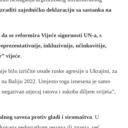
izraditi zajedničku deklaraciju sa sastanka na
 da se reformira Vijeće sigurnosti UN-a, s
rezentativnije, inkluzivnije, učinkovitije,
e” vijeće
.
je bilo izričite osude ruske agresije u Ukrajini, za
 na Baliju 2022. Umjesto toga iznesena je samo
negativan utjecaj ratova i sukoba diljem svijeta”,
lnog saveza protiv gladi i siromaštva
. U
rokovana nedostatkom resursa ili znanja, već