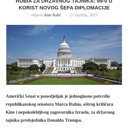
RUBIA ZA DRŽAVNOG TAJNIKA: 99-0 U
KORIST NOVOG ŠEFA DIPLOMACIJE
objavio
Ante Rašić
21 siječnja, 2025
Američki Senat u ponedjeljak je jednoglasno potvrdio
republikanskog senatora Marca Rubia, oštrog kritičara
Kine i nepokolebljivog zagovornika Izraela, za državnog
tajnika predsjednika Donalda Trumpa.