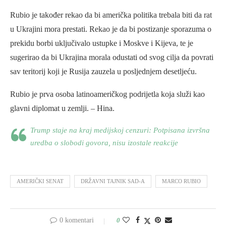
Rubio je također rekao da bi američka politika trebala biti da rat
u Ukrajini mora prestati. Rekao je da bi postizanje sporazuma o
prekidu borbi uključivalo ustupke i Moskve i Kijeva, te je
sugerirao da bi Ukrajina morala odustati od svog cilja da povrati
sav teritorij koji je Rusija zauzela u posljednjem desetljeću.
Rubio je prva osoba latinoameričkog podrijetla koja služi kao
glavni diplomat u zemlji. – Hina.
Trump staje na kraj medijskoj cenzuri: Potpisana izvršna
uredba o slobodi govora, nisu izostale reakcije
AMERIČKI SENAT
DRŽAVNI TAJNIK SAD-A
MARCO RUBIO
0 komentari
0