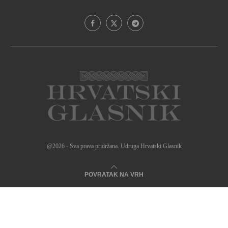
@2026 - Sva prava pridržana. Udruga Hrvatski Glasnik
POVRATAK NA VRH