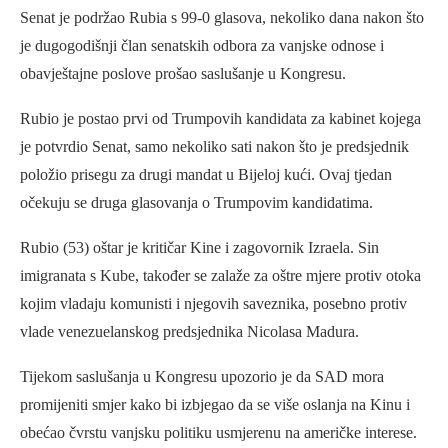
Senat je podržao Rubia s 99-0 glasova, nekoliko dana nakon što
je dugogodišnji član senatskih odbora za vanjske odnose i
obavještajne poslove prošao saslušanje u Kongresu.
Rubio je postao prvi od Trumpovih kandidata za kabinet kojega
je potvrdio Senat, samo nekoliko sati nakon što je predsjednik
položio prisegu za drugi mandat u Bijeloj kući. Ovaj tjedan
očekuju se druga glasovanja o Trumpovim kandidatima.
Rubio (53) oštar je kritičar Kine i zagovornik Izraela. Sin
imigranata s Kube, također se zalaže za oštre mjere protiv otoka
kojim vladaju komunisti i njegovih saveznika, posebno protiv
vlade venezuelanskog predsjednika Nicolasa Madura.
Tijekom saslušanja u Kongresu upozorio je da SAD mora
promijeniti smjer kako bi izbjegao da se više oslanja na Kinu i
obećao čvrstu vanjsku politiku usmjerenu na američke interese.