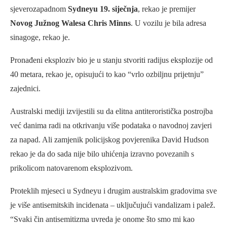
sjeverozapadnom
Sydneyu 19. siječnja
, rekao je premijer
Novog Južnog Walesa Chris Minns
. U vozilu je bila adresa
sinagoge, rekao je.
Pronađeni eksploziv bio je u stanju stvoriti radijus eksplozije od
40 metara, rekao je, opisujući to kao “vrlo ozbiljnu prijetnju”
zajednici.
Australski mediji izvijestili su da elitna antiteroristička postrojba
već danima radi na otkrivanju više podataka o navodnoj zavjeri
za napad. Ali zamjenik policijskog povjerenika David Hudson
rekao je da do sada nije bilo uhićenja izravno povezanih s
prikolicom natovarenom eksplozivom.
Proteklih mjeseci u Sydneyu i drugim australskim gradovima sve
je više antisemitskih incidenata – uključujući vandalizam i palež.
“Svaki čin antisemitizma uvreda je onome što smo mi kao