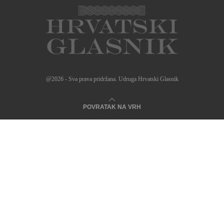
@2026 - Sva prava pridržana. Udruga Hrvatski Glasnik
POVRATAK NA VRH