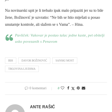
Na novinarski upit je li trebalo ipak malo pripaziti jer su to bile
žene, Božinović je uzvratio: “Ne bih se htio miješati u posao
unutarnje kontrole, ali slažem se s Vama”. – Hina.
Pavliček: Vukovar je postao talac jedne kaste, pet obitelji
usko povezanih s Penavom
BIH
DAVOR BOŽINOVIĆ
SANSKI MOST
TRGOVINA LJUDIMA
0 komentari
0
ANTE RAŠIĆ