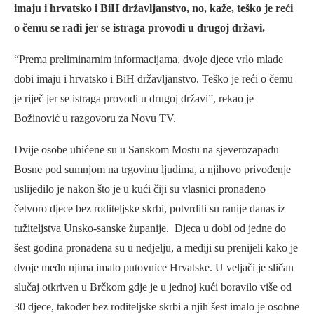
imaju i hrvatsko i BiH državljanstvo, no, kaže, teško je reći
o čemu se radi jer se istraga provodi u drugoj državi.
“Prema preliminarnim informacijama, dvoje djece vrlo mlade
dobi imaju i hrvatsko i BiH državljanstvo. Teško je reći o čemu
je riječ jer se istraga provodi u drugoj državi”, rekao je
Božinović u razgovoru za Novu TV.
Dvije osobe uhićene su u Sanskom Mostu na sjeverozapadu
Bosne pod sumnjom na trgovinu ljudima, a njihovo privođenje
uslijedilo je nakon što je u kući čiji su vlasnici pronađeno
četvoro djece bez roditeljske skrbi, potvrdili su ranije danas iz
tužiteljstva Unsko-sanske županije. Djeca u dobi od jedne do
šest godina pronađena su u nedjelju, a mediji su prenijeli kako je
dvoje među njima imalo putovnice Hrvatske. U veljači je sličan
slučaj otkriven u Brčkom gdje je u jednoj kući boravilo više od
30 djece, također bez roditeljske skrbi a njih šest imalo je osobne