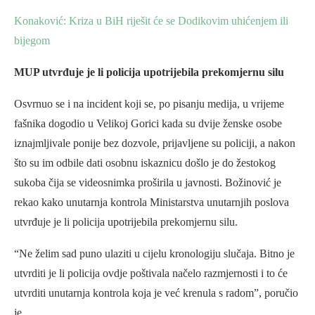
Konaković: Kriza u BiH riješit će se Dodikovim uhićenjem ili
bijegom
MUP utvrđuje je li policija upotrijebila prekomjernu silu
Osvrnuo se i na incident koji se, po pisanju medija, u vrijeme
fašnika dogodio u Velikoj Gorici kada su dvije ženske osobe
iznajmljivale ponije bez dozvole, prijavljene su policiji, a nakon
što su im odbile dati osobnu iskaznicu došlo je do žestokog
sukoba čija se videosnimka proširila u javnosti. Božinović je
rekao kako unutarnja kontrola Ministarstva unutarnjih poslova
utvrđuje je li policija upotrijebila prekomjernu silu.
“Ne želim sad puno ulaziti u cijelu kronologiju slučaja. Bitno je
utvrditi je li policija ovdje poštivala načelo razmjernosti i to će
utvrditi unutarnja kontrola koja je već krenula s radom”, poručio
je.