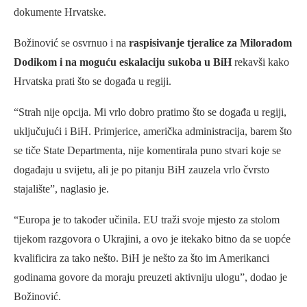
dokumente Hrvatske.
Božinović se osvrnuo i na
raspisivanje tjeralice za Miloradom
Dodikom i na moguću eskalaciju sukoba u BiH
rekavši kako
Hrvatska prati što se događa u regiji.
“Strah nije opcija. Mi vrlo dobro pratimo što se događa u regiji,
uključujući i BiH. Primjerice, američka administracija, barem što
se tiče State Departmenta, nije komentirala puno stvari koje se
događaju u svijetu, ali je po pitanju BiH zauzela vrlo čvrsto
stajalište”, naglasio je.
“Europa je to također učinila. EU traži svoje mjesto za stolom
tijekom razgovora o Ukrajini, a ovo je itekako bitno da se uopće
kvalificira za tako nešto. BiH je nešto za što im Amerikanci
godinama govore da moraju preuzeti aktivniju ulogu”, dodao je
Božinović.