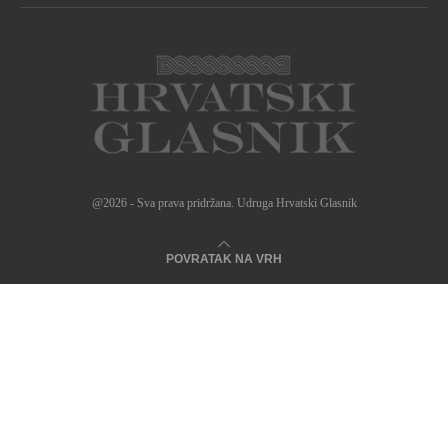
@2026 - Sva prava pridržana. Udruga Hrvatski Glasnik
POVRATAK NA VRH