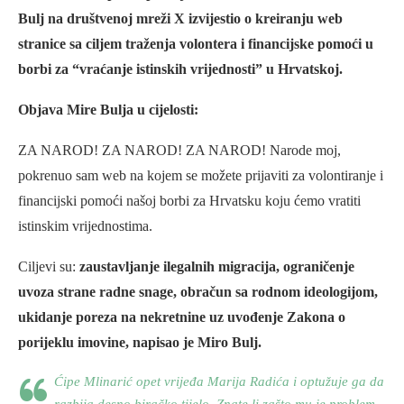
Bulj na društvenoj mreži X izvijestio o kreiranju web
stranice sa ciljem traženja volontera i financijske pomoći u
borbi za “vraćanje istinskih vrijednosti” u Hrvatskoj.
Objava Mire Bulja u cijelosti:
ZA NAROD! ZA NAROD! ZA NAROD! Narode moj,
pokrenuo sam web na kojem se možete prijaviti za volontiranje i
financijski pomoći našoj borbi za Hrvatsku koju ćemo vratiti
istinskim vrijednostima.
Ciljevi su:
zaustavljanje ilegalnih migracija, ograničenje
uvoza strane radne snage, obračun sa rodnom ideologijom,
ukidanje poreza na nekretnine uz uvođenje Zakona o
porijeklu imovine, napisao je Miro Bulj.
Ćipe Mlinarić opet vrijeđa Marija Radića i optužuje ga da
razbija desno biračko tijelo. Znate li zašto mu je problem