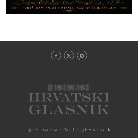
@2026 - Sva prava pridržana. Udruga Hrvatski Glasnik