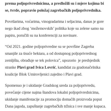
prema poljoprivrednicima, a predložili su i mjere kojima bi
se, tvrde, popravio položaj zagrebačkih poljoprivrednika.
Povrtlarima, voćarima, vinogradarima i seljacima, danas je gore
nego ikad zbog ‘možemovskih’ politika koje su zelene samo na
papiru, poručili su na konferenciji za novinare.
“Od 2021. godine poljoprivredne su se površine Zagreba
smanjile za tisuće hektara, a od dostupnog poljoprivrednog
zemljišta, obrađuje se tek polovica”, upozorio je predsjednik
stranke
Plavi grad Ivica Lovrić
, kandidat za gradonačelnika
koalicije Blok Umirovljenici zajedno i Plavi grad.
Spomenuo je i ukidanje Gradskog ureda za poljoprivredu,
povećanje cijene najma štandova lokalni poljoprivrednicima,
ukidanje manifestacije za promociju domaćih proizvoda poput
Dana jagoda, zapuštanje zagrebačkih tržnica i sve manje kupaca.