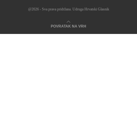
@2026 - Sva prava pridržana. Udruga Hrvatski Glasnik
POVRATAK NA VRH