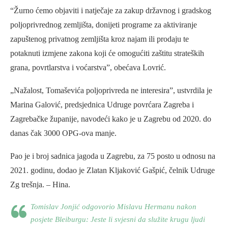
“Žurno ćemo objaviti i natječaje za zakup državnog i gradskog
poljoprivrednog zemljišta, donijeti programe za aktiviranje
zapuštenog privatnog zemljišta kroz najam ili prodaju te
potaknuti izmjene zakona koji će omogućiti zaštitu strateških
grana, povrtlarstva i voćarstva”, obećava Lovrić.
„Nažalost, Tomaševića poljoprivreda ne interesira”, ustvrdila je
Marina Galović, predsjednica Udruge povrćara Zagreba i
Zagrebačke županije, navodeći kako je u Zagrebu od 2020. do
danas čak 3000 OPG-ova manje.
Pao je i broj sadnica jagoda u Zagrebu, za 75 posto u odnosu na
2021. godinu, dodao je Zlatan Kljaković Gašpić, čelnik Udruge
Zg trešnja. – Hina.
Tomislav Jonjić odgovorio Mislavu Hermanu nakon
posjete Bleiburgu: Jeste li svjesni da služite krugu ljudi