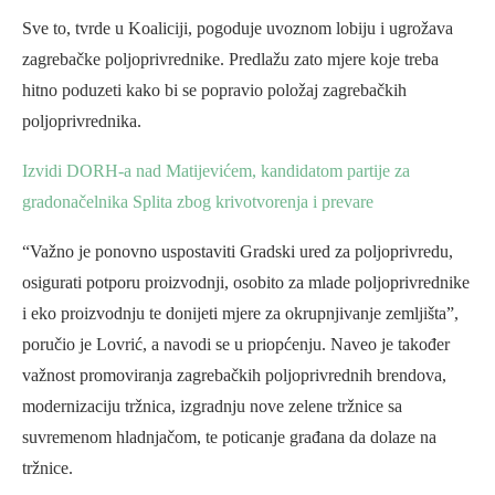
Sve to, tvrde u Koaliciji, pogoduje uvoznom lobiju i ugrožava
zagrebačke poljoprivrednike. Predlažu zato mjere koje treba
hitno poduzeti kako bi se popravio položaj zagrebačkih
poljoprivrednika.
Izvidi DORH-a nad Matijevićem, kandidatom partije za
gradonačelnika Splita zbog krivotvorenja i prevare
“Važno je ponovno uspostaviti Gradski ured za poljoprivredu,
osigurati potporu proizvodnji, osobito za mlade poljoprivrednike
i eko proizvodnju te donijeti mjere za okrupnjivanje zemljišta”,
poručio je Lovrić, a navodi se u priopćenju. Naveo je također
važnost promoviranja zagrebačkih poljoprivrednih brendova,
modernizaciju tržnica, izgradnju nove zelene tržnice sa
suvremenom hladnjačom, te poticanje građana da dolaze na
tržnice.