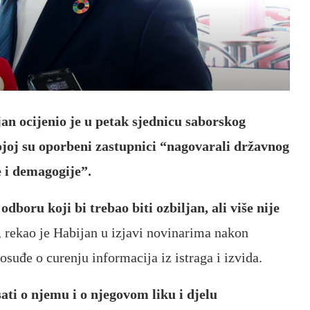
n ocijenio je u petak sjednicu saborskog
oj su oporbeni zastupnici “nagovarali državnog
e i demagogije”.
dboru koji bi trebao biti ozbiljan, ali više nije
, rekao je Habijan u izjavi novinarima nakon
suđe o curenju informacija iz istraga i izvida.
ati o njemu i o njegovom liku i djelu