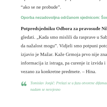
“ako se ne probude”.
Oporba nezadovoljna održanom sjednicom: Šou u
Potpredsjedniku Odbora za pravosuđe Ni
gledati. „Kada smo mislili da rasprave u Sa
da nažalost mogu”. Vidjeli smo potpuni poto
izjavio je Mažar. Kaže Grmoja prvo nije zna
informacija iz istraga, pa curenje iz izvida i
vezano za konkretne predmete. – Hina.
Tomislav Jonjić: Prelazi se u fazu otvorene difamaci
nadam se nesvjesno