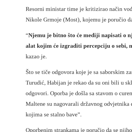
Resorni ministar time je kritizirao način vo
Nikole Grmoje (Most), kojemu je poručio d
“
Njemu je bitno što će mediji napisati o 
alat kojim će izgraditi percepciju o sebi
kazao je.
Što se tiče odgovora koje je sa saborskim z
Turudić, Habijan je rekao da su oni bili u s
odgovori. Oporba je došla sa stavom o curenj
Maltene su nagovarali državnog odvjetnika d
kojima se stalno bave”.
Oporbenim strankama je poručio da se njihov