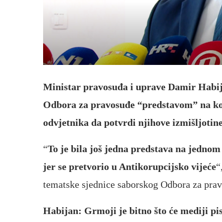
Ministar pravosuđa i uprave Damir Habija
Odbora za pravosuđe “predstavom” na koj
odvjetnika da potvrdi njihove izmišljotin
“
To je bila još jedna predstava na jednom o
jer se pretvorio u Antikorupcijsko vijeće
“
tematske sjednice saborskog Odbora za pravo
Habijan: Grmoji je bitno što će mediji pis