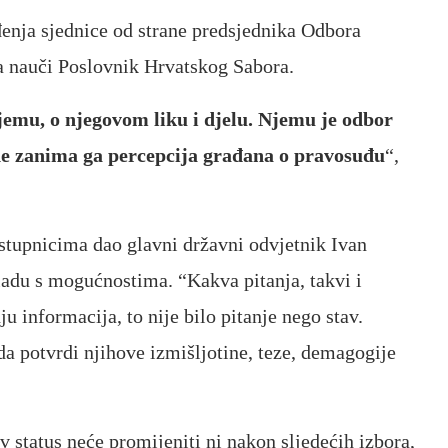
đenja sjednice od strane predsjednika Odbora
a nauči Poslovnik Hrvatskog Sabora.
njemu, o njegovom liku i djelu. Njemu je odbor
, ne zanima ga percepcija građana o pravosuđu
“,
astupnicima dao glavni državni odvjetnik Ivan
kladu s mogućnostima. “Kakva pitanja, takvi i
u informacija, to nije bilo pitanje nego stav.
a potvrdi njihove izmišljotine, teze, demagogije
 status neće promijeniti ni nakon sljedećih izbora,