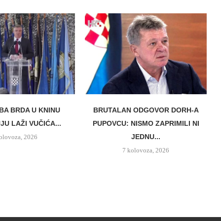
BA BRDA U KNINU
BRUTALAN ODGOVOR DORH-A
U LAŽI VUČIĆA...
PUPOVCU: NISMO ZAPRIMILI NI
JEDNU...
olovoza, 2026
7 kolovoza, 2026