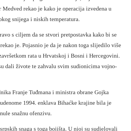
ar Medved rekao je kako je operacija izvedena u
og snijega i niskih temperatura.
avo s ciljem da se stvori pretpostavka kako bi se
ekao je. Pojasnio je da je nakon toga slijedilo više
 završetkom rata u Hrvatskoj i Bosni i Hercegovini.
su dali živote te zahvalu svim sudionicima vojno-
ednika Franje Tuđmana i ministra obrane Gojka
udenome 1994. enklava Bihaćke krajine bila je
nule snažnu ofenzivu.
srpskih snaga s toga bojišta. U njoj su sudjelovali