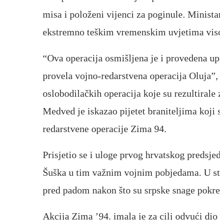
misa i položeni vijenci za poginule. Minist
ekstremno teškim vremenskim uvjetima visok
“Ova operacija osmišljena je i provedena upr
provela vojno-redarstvena operacija Oluja”, r
oslobodilačkih operacija koje su rezultirale
Medved je iskazao pijetet braniteljima koji 
redarstvene operacije Zima 94.
Prisjetio se i uloge prvog hrvatskog predsj
Šuška u tim važnim vojnim pobjedama. U st
pred padom nakon što su srpske snage pokre
Akcija Zima ’94. imala je za cilj odvući dio 