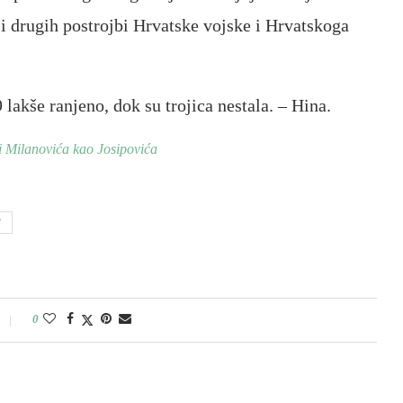
a i drugih postrojbi Hrvatske vojske i Hrvatskoga
9 lakše ranjeno, dok su trojica nestala. – Hina.
i Milanovića kao Josipovića
'
0