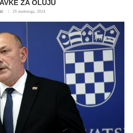
AVKE ZA OLUJU
ić
29 studenoga, 2024