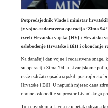
Potpredsjednik Vlade i ministar hrvatski
je vojno-redarstvena operacija ‘Zima 94.’
izveli Hrvatska vojska (HV) i Hrvatsko v
oslobođenje Hrvatske i BiH i okončanje r
Na današnji dan vojne i redarstvene snage, 
su operaciju Zima ’94. u Livanjskome polju,
neće izdržati opsadu srpskih postrojbi što b
Hrvatske i BiH. U nepunih mjesec dana zdru
obrane oslobodile su prostor Livanjskoga pol
Tim povodom u Livnu je u petak održana kom