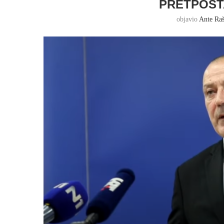
PRETPOST
objavio
Ante Raš