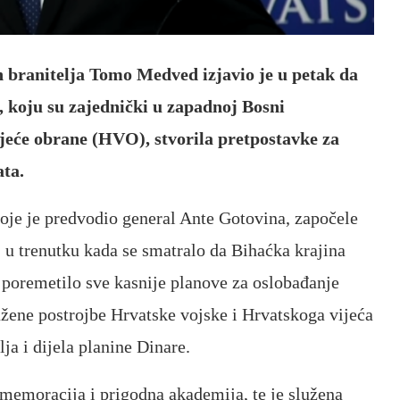
h branitelja Tomo Medved izjavio je u petak da
, koju su zajednički u zapadnoj Bosni
ijeće obrane (HVO), stvorila pretpostavke za
ata.
koje je predvodio general Ante Gotovina, započele
 u trenutku kada se smatralo da Bihaćka krajina
i poremetilo sve kasnije planove za oslobađanje
žene postrojbe Hrvatske vojske i Hrvatskoga vijeća
ja i dijela planine Dinare.
emoracija i prigodna akademija, te je služena