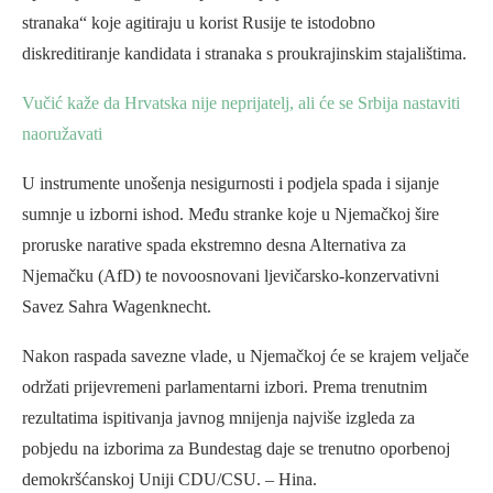
stranaka“ koje agitiraju u korist Rusije te istodobno
diskreditiranje kandidata i stranaka s proukrajinskim stajalištima.
Vučić kaže da Hrvatska nije neprijatelj, ali će se Srbija nastaviti
naoružavati
U instrumente unošenja nesigurnosti i podjela spada i sijanje
sumnje u izborni ishod. Među stranke koje u Njemačkoj šire
proruske narative spada ekstremno desna Alternativa za
Njemačku (AfD) te novoosnovani ljevičarsko-konzervativni
Savez Sahra Wagenknecht.
Nakon raspada savezne vlade, u Njemačkoj će se krajem veljače
održati prijevremeni parlamentarni izbori. Prema trenutnim
rezultatima ispitivanja javnog mnijenja najviše izgleda za
pobjedu na izborima za Bundestag daje se trenutno oporbenoj
demokršćanskoj Uniji CDU/CSU. – Hina.