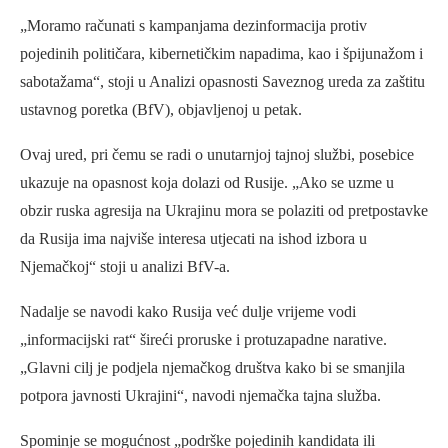
„Moramo računati s kampanjama dezinformacija protiv
pojedinih političara, kibernetičkim napadima, kao i špijunažom i
sabotažama“, stoji u Analizi opasnosti Saveznog ureda za zaštitu
ustavnog poretka (BfV), objavljenoj u petak.
Ovaj ured, pri čemu se radi o unutarnjoj tajnoj službi, posebice
ukazuje na opasnost koja dolazi od Rusije. „Ako se uzme u
obzir ruska agresija na Ukrajinu mora se polaziti od pretpostavke
da Rusija ima najviše interesa utjecati na ishod izbora u
Njemačkoj“ stoji u analizi BfV-a.
Nadalje se navodi kako Rusija već dulje vrijeme vodi
„informacijski rat“ šireći proruske i protuzapadne narative.
„Glavni cilj je podjela njemačkog društva kako bi se smanjila
potpora javnosti Ukrajini“, navodi njemačka tajna služba.
Spominje se mogućnost „podrške pojedinih kandidata ili