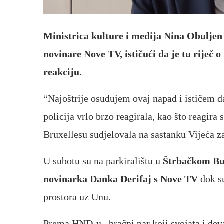
Ministrica kulture i medija Nina Obuljen
novinare Nove TV, ističući da je tu riječ o
reakciju.
“Najoštrije osuđujem ovaj napad i ističem da 
policija vrlo brzo reagirala, kao što reagira
Bruxellesu sudjelovala na sastanku Vijeća za
U subotu su na parkiralištu u
Štrbačkom B
novinarka Danka Derifaj s Nove TV
dok su
prostora uz Unu.
Prema HND-u, bračni par koji svojata i dev