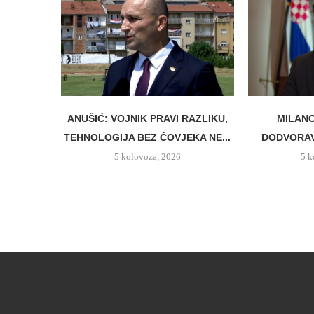
ANUŠIĆ: VOJNIK PRAVI RAZLIKU,
MILANO
TEHNOLOGIJA BEZ ČOVJEKA NE...
DODVORAV
5 kolovoza, 2026
5 k