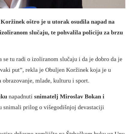
 Koržinek oštro je u utorak osudila napad na
 izoliranom slučaju, te pohvalila policiju za brzu
se tu radi o izoliranom slučaju i da je dobro da je
 svaki put”, rekla je Obuljen Koržinek koja je u
 obrazovanje, mlade, kulturu i sport.
uku
napadnuti
snimatelj Miroslav Bokan i
 snimali prilog o višegodišnjoj devastaciji
astira državno zemljište na Štrbačkom buku uz Unu