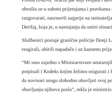
obrušio se u subotu prijetnjama i psovkama 
razgovarati, nasrnuvši najprije na snimatel
Derifaj, koja je, u nastojanju da smiri situac
Službenici postaje granične policije Donji L
reagirali, uhitili napadače i uz kaznenu pri
“Mi smo zajedno s Ministarstvom unutarnji
potpisali i Kodeks kojim želimo osigurati i št
da novinari mogu slobodno obavljati svoj p
obavljanju njihova posla”, rekla je ministri