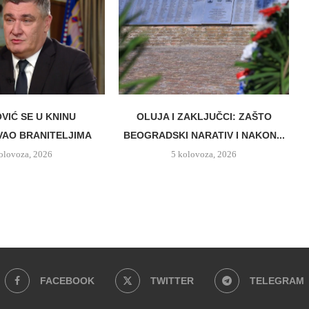
VIĆ SE U KNINU
OLUJA I ZAKLJUČCI: ZAŠTO
AO BRANITELJIMA
BEOGRADSKI NARATIV I NAKON...
olovoza, 2026
5 kolovoza, 2026
FACEBOOK
TWITTER
TELEGRAM