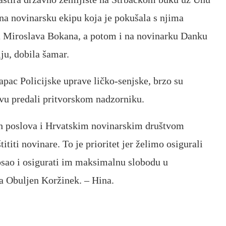
na novinarsku ekipu koja je pokušala s njima
ja Miroslava Bokana, a potom i na novinarku Danku
iju, dobila šamar.
apac Policijske uprave ličko-senjske, brzo su
javu predali pritvorskom nadzorniku.
h poslova i Hrvatskim novinarskim društvom
ititi novinare. To je prioritet jer želimo osigurali
osao i osigurati im maksimalnu slobodu u
ca Obuljen Koržinek. – Hina.