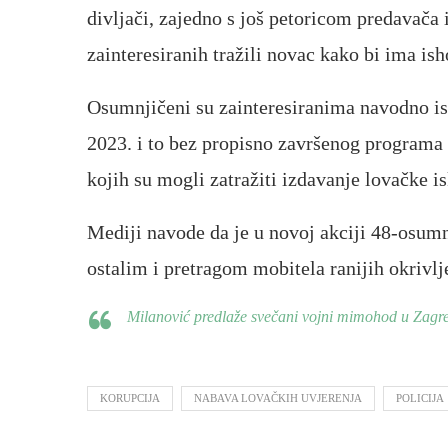
divljači, zajedno s još petoricom predavača 
zainteresiranih tražili novac kako bi ima ish
Osumnjičeni su zainteresiranima navodno ish
2023. i to bez propisno završenog programa 
kojih su mogli zatražiti izdavanje lovačke i
Mediji navode da je u novoj akciji 48-osumnj
ostalim i pretragom mobitela ranijih okrivlj
Milanović predlaže svečani vojni mimohod u Zag
KORUPCIJA
NABAVA LOVAČKIH UVJERENJA
POLICIJA