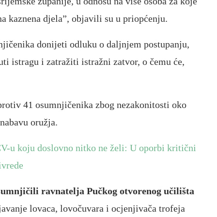
rijemske županije, u odnosu na više osoba za koje
a kaznena djela”, objavili su u priopćenju.
jičenika donijeti odluku o daljnjem postupanju,
 istragu i zatražiti istražni zatvor, o čemu će,
 protiv 41 osumnjičenika zbog nezakonitosti oko
 nabavu oružja.
CV-u koju doslovno nitko ne želi: U oporbi kritični
ivrede
sumnjičili ravnatelja Pučkog otvorenog učilišta
javanje lovaca, lovočuvara i ocjenjivača trofeja