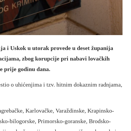
ija i Uskok u utorak provede u deset županija
cijama, zbog korupcije pri nabavi lovačkih
e prije godinu dana.
ijestio o uhićenjima i tzv. hitnim dokaznim radnjama,
agrebačke, Karlovačke, Varaždinske, Krapinsko-
rsko-bilogorske, Primorsko-goranske, Brodsko-