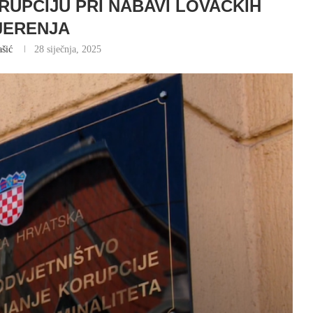
RUPCIJU PRI NABAVI LOVAČKIH
JERENJA
ašić
28 siječnja, 2025