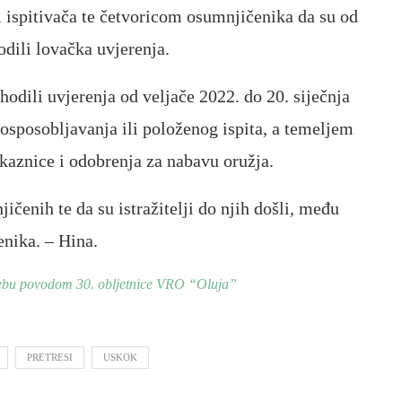
i ispitivača te četvoricom osumnjičenika da su od
odili lovačka uvjerenja.
odili uvjerenja od veljače 2022. do 20. siječnja
osposobljavanja ili položenog ispita, a temeljem
skaznice i odobrenja za nabavu oružja.
ičenih te da su istražitelji do njih došli, među
enika. – Hina.
rebu povodom 30. obljetnice VRO “Oluja”
PRETRESI
USKOK