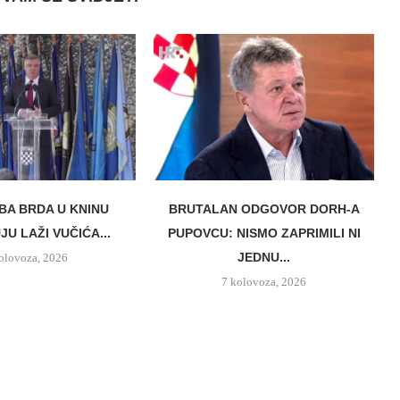
BA BRDA U KNINU
BRUTALAN ODGOVOR DORH-A
U LAŽI VUČIĆA...
PUPOVCU: NISMO ZAPRIMILI NI
JEDNU...
olovoza, 2026
7 kolovoza, 2026