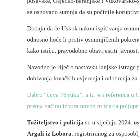
posavske, Osječko-baranjske i Vukovarsko-s
se osnovano sumnja da su počinile koruptivn
Dodaju da će Uskok nakon ispitivanja osumn
odnosno hoće li protiv osumnjičenih pokrenuti
kako ističu, pravodobno obavijestiti javnost.
Navodno je riječ o nastavku lanjske istrage
dobivanja lovačkih uvjerenja i odobrenja za
Dabro “čuva 76 ruku”, a tu je i referenca u 
prema načinu izbora novog ministra poljopr
Tužiteljstvo i policija
su u siječnju 2024.
o
Argali iz Lobora
, registriranog za osposobl