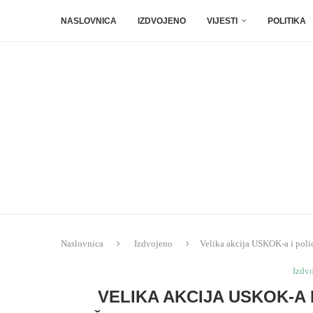
NASLOVNICA
IZDVOJENO
VIJESTI
POLITIKA
Naslovnica
Izdvojeno
Velika akcija USKOK-a i polic
Izdv
VELIKA AKCIJA USKOK-A 