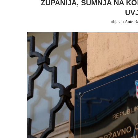
ŽUPANIJA, SUMNJA NA KO
UV
objavio
Ante R