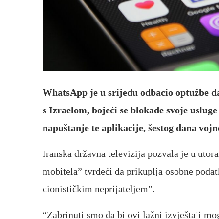
WhatsApp je u srijedu odbacio optužbe da
s Izraelom, bojeći se blokade svoje uslu
napuštanje te aplikacije, šestog dana voj
Iranska državna televizija pozvala je u utor
mobitela” tvrdeći da prikuplja osobne podatke
cionističkim neprijateljem”.
“Zabrinuti smo da bi ovi lažni izvještaji mog