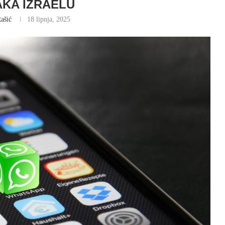
KA IZRAELU
ašić
18 lipnja, 2025