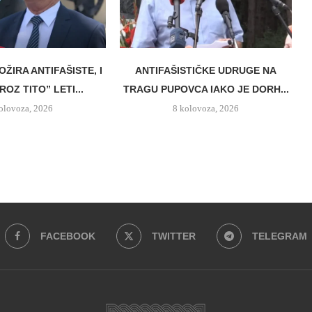
ŽIRA ANTIFAŠISTE, I
ANTIFAŠISTIČKE UDRUGE NA
ROZ TITO” LETI...
TRAGU PUPOVCA IAKO JE DORH...
olovoza, 2026
8 kolovoza, 2026
FACEBOOK
TWITTER
TELEGRAM