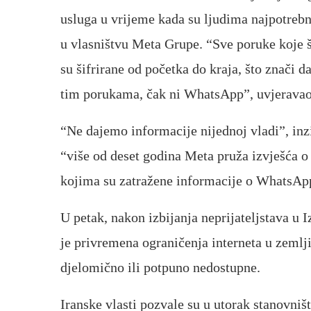
usluga u vrijeme kada su ljudima najpotrebn
u vlasništvu Meta Grupe. “Sve poruke koje š
su šifrirane od početka do kraja, što znači d
tim porukama, čak ni WhatsApp”, uvjeravao
“Ne dajemo informacije nijednoj vladi”, in
“više od deset godina Meta pruža izvješća o 
kojima su zatražene informacije o WhatsAp
U petak, nakon izbijanja neprijateljstava u 
je privremena ograničenja interneta u zemlji
djelomično ili potpuno nedostupne.
Iranske vlasti pozvale su u utorak stanovniš