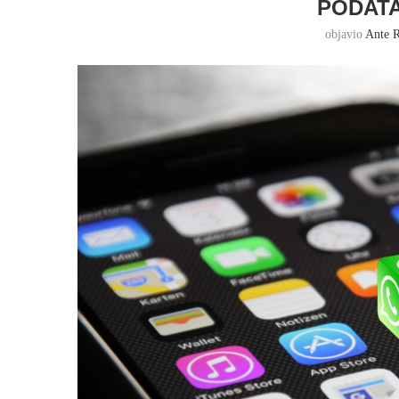
PODATA
objavio
Ante R