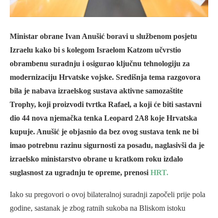
Ministar obrane Ivan Anušić boravi u službenom posjetu
Izraelu kako bi s kolegom Israelom Katzom učvrstio
obrambenu suradnju i osigurao ključnu tehnologiju za
modernizaciju Hrvatske vojske. Središnja tema razgovora
bila je nabava izraelskog sustava aktivne samozaštite
Trophy, koji proizvodi tvrtka Rafael, a koji će biti sastavni
dio 44 nova njemačka tenka Leopard 2A8 koje Hrvatska
kupuje. Anušić je objasnio da bez ovog sustava tenk ne bi
imao potrebnu razinu sigurnosti za posadu, naglasivši da je
izraelsko ministarstvo obrane u kratkom roku izdalo
suglasnost za ugradnju te opreme, prenosi
HRT.
Iako su pregovori o ovoj bilateralnoj suradnji započeli prije pola
godine, sastanak je zbog ratnih sukoba na Bliskom istoku