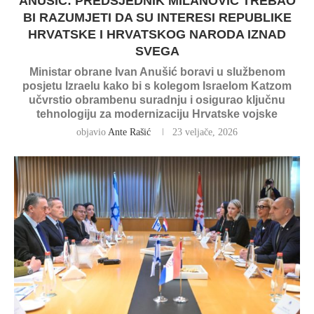
ANUŠIĆ: PREDSJEDNIK MILANOVIĆ TREBAO
BI RAZUMJETI DA SU INTERESI REPUBLIKE
HRVATSKE I HRVATSKOG NARODA IZNAD
SVEGA
Ministar obrane Ivan Anušić boravi u službenom
posjetu Izraelu kako bi s kolegom Israelom Katzom
učvrstio obrambenu suradnju i osigurao ključnu
tehnologiju za modernizaciju Hrvatske vojske
objavio
Ante Rašić
23 veljače, 2026