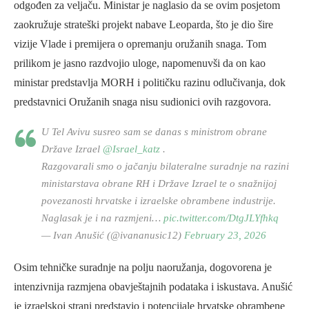
odgođen za veljaču. Ministar je naglasio da se ovim posjetom
zaokružuje strateški projekt nabave Leoparda, što je dio šire
vizije Vlade i premijera o opremanju oružanih snaga. Tom
prilikom je jasno razdvojio uloge, napomenuvši da on kao
ministar predstavlja MORH i političku razinu odlučivanja, dok
predstavnici Oružanih snaga nisu sudionici ovih razgovora.
U Tel Avivu susreo sam se danas s ministrom obrane
Države Izrael
@Israel_katz
.
Razgovarali smo o jačanju bilateralne suradnje na razini
ministarstava obrane RH i Države Izrael te o snažnijoj
povezanosti hrvatske i izraelske obrambene industrije.
Naglasak je i na razmjeni…
pic.twitter.com/DtgJLYfhkq
— Ivan Anušić (@ivananusic12)
February 23, 2026
Osim tehničke suradnje na polju naoružanja, dogovorena je
intenzivnija razmjena obavještajnih podataka i iskustava. Anušić
je izraelskoj strani predstavio i potencijale hrvatske obrambene