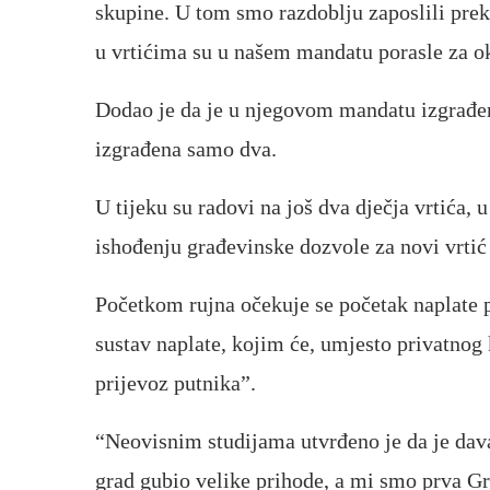
skupine. U tom smo razdoblju zaposlili prek
u vrtićima su u našem mandatu porasle za ok
Dodao je da je u njegovom mandatu izgrađen
izgrađena samo dva.
U tijeku su radovi na još dva dječja vrtića, u
ishođenju građevinske dozvole za novi vrtić 
Početkom rujna očekuje se početak naplate p
sustav naplate, kojim će, umjesto privatnog 
prijevoz putnika”.
“Neovisnim studijama utvrđeno je da je dav
grad gubio velike prihode, a mi smo prva Gr