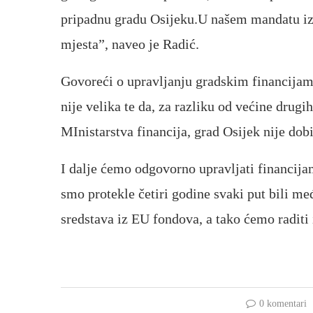
pripadnu gradu Osijeku.U našem mandatu izg
mjesta”, naveo je Radić.
Govoreći o upravljanju gradskim financijam
nije velika te da, za razliku od većine drug
MInistarstva financija, grad Osijek nije do
I dalje ćemo odgovorno upravljati financijama
smo protekle četiri godine svaki put bili me
sredstava iz EU fondova, a tako ćemo raditi 
0 komentari