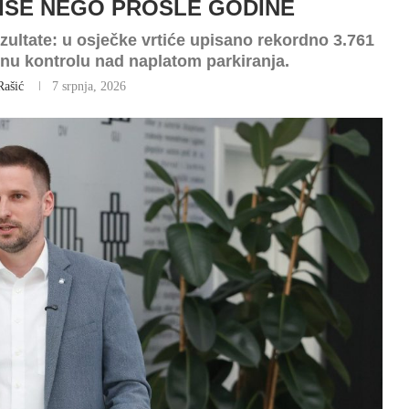
VIŠE NEGO PROŠLE GODINE
zultate: u osječke vrtiće upisano rekordno 3.761
unu kontrolu nad naplatom parkiranja.
Rašić
7 srpnja, 2026