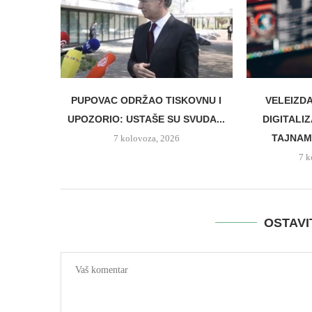
PUPOVAC ODRŽAO TISKOVNU I
VELEIZD
UPOZORIO: USTAŠE SU SVUDA...
DIGITALI
TAJNAMA
7 kolovoza, 2026
7 k
OSTAV