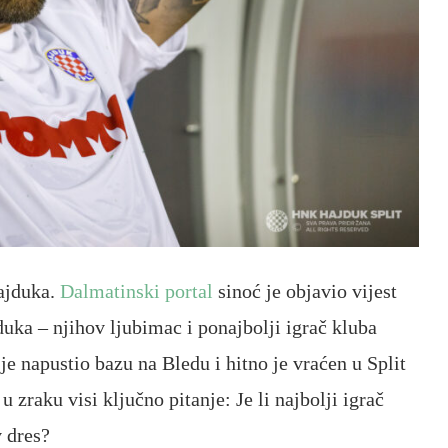
ajduka.
Dalmatinski portal
sinoć je objavio vijest
uka – njihov ljubimac i ponajbolji igrač kluba
je napustio bazu na Bledu i hitno je vraćen u Split
 zraku visi ključno pitanje: Je li najbolji igrač
 dres?