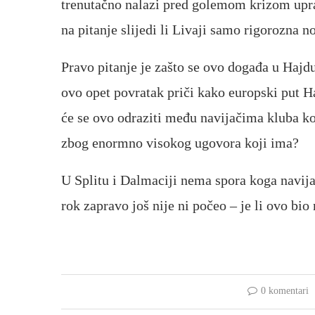
trenutačno nalazi pred golemom krizom uprav
na pitanje slijedi li Livaji samo rigorozna n
Pravo pitanje je zašto se ovo događa u Hajdu
ovo opet povratak priči kako europski put
će se ovo odraziti među navijačima kluba koj
zbog enormno visokog ugovora koji ima?
U Splitu i Dalmaciji nema spora koga navija
rok zapravo još nije ni počeo – je li ovo bio
0 komentari