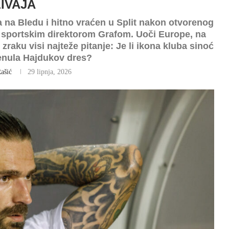
LIVAJA
ma na Bledu i hitno vraćen u Split nakon otvorenog
 sportskim direktorom Grafom. Uoči Europe, na
aku visi najteže pitanje: Je li ikona kluba sinoć
jenula Hajdukov dres?
ašić
29 lipnja, 2026