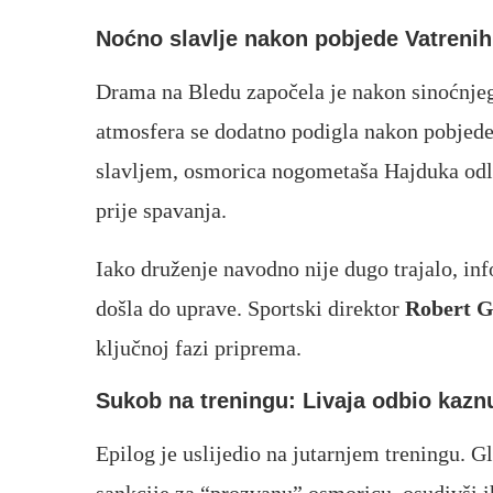
Noćno slavlje nakon pobjede Vatrenih
Drama na Bledu započela je nakon sinoćnje
atmosfera se dodatno podigla nakon pobjed
slavljem, osmorica nogometaša Hajduka odluči
prije spavanja.
Iako druženje navodno nije dugo trajalo, inf
došla do uprave. Sportski direktor
Robert G
ključnoj fazi priprema.
Sukob na treningu: Livaja odbio kazn
Epilog je uslijedio na jutarnjem treningu. G
sankcije za “prozvanu” osmoricu, osudivši i