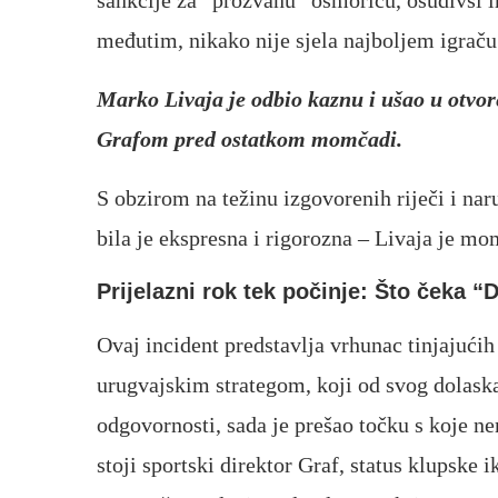
međutim, nikako nije sjela najboljem igraču
Marko Livaja je odbio kaznu i ušao u otvore
Grafom pred ostatkom momčadi.
S obzirom na težinu izgovorenih riječi i nar
bila je ekspresna i rigorozna – Livaja je mo
Prijelazni rok tek počinje: Što čeka 
Ovaj incident predstavlja vrhunac tinjajućih 
urugvajskim strategom, koji od svog dolaska i
odgovornosti, sada je prešao točku s koje ne
stoji sportski direktor Graf, status klupske 