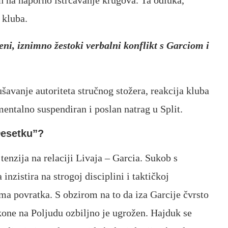
 kluba.
ni, iznimno žestoki verbalni konflikt s Garciom i
ušavanje autoriteta stručnog stožera, reakcija kluba
mentalno suspendiran i poslan natrag u Split.
“Desetku”?
tenzija na relaciji Livaja – Garcia. Sukob s
nzistira na strogoj disciplini i taktičkoj
ma povratka. S obzirom na to da iza Garcije čvrsto
ikone na Poljudu ozbiljno je ugrožen. Hajduk se