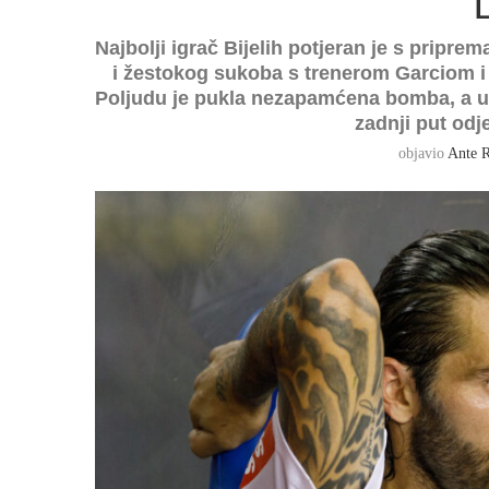
Najbolji igrač Bijelih potjeran je s pripre
i žestokog sukoba s trenerom Garciom i
Poljudu je pukla nezapamćena bomba, a u zr
zadnji put od
objavio
Ante R