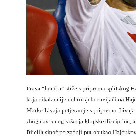
Prava “bomba” stiže s priprema splitskog H
koja nikako nije dobro sjela navijačima Hajd
Marko Livaja potjeran je s priprema. Livaja 
zbog navodnog kršenja klupske discipline, a u
Bijelih sinoć po zadnji put obukao Hajdukov