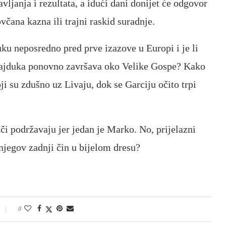
ljanja i rezultata, a idući dani donijet će odgovor
ovčana kazna ili trajni raskid suradnje.
ku neposredno pred prve izazove u Europi i je li
 Hajduka ponovno završava oko Velike Gospe? Kako
i su zdušno uz Livaju, dok se Garciju očito trpi
či podržavaju jer jedan je Marko. No, prijelazni
 njegov zadnji čin u bijelom dresu?
0