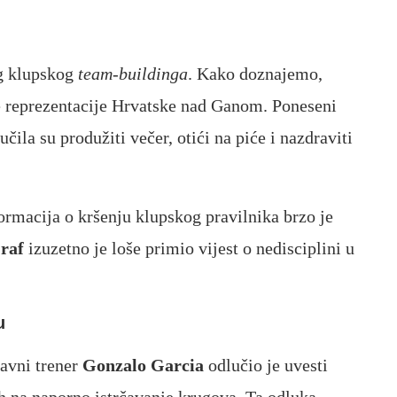
g klupskog
team-buildinga
. Kako doznajemo,
e reprezentacije Hrvatske nad Ganom. Poneseni
la su produžiti večer, otići na piće i nazdraviti
ormacija o kršenju klupskog pravilnika brzo je
raf
izuzetno je loše primio vijest o nedisciplini u
u
lavni trener
Gonzalo Garcia
odlučio je uvesti
h na naporno istrčavanje krugova. Ta odluka,