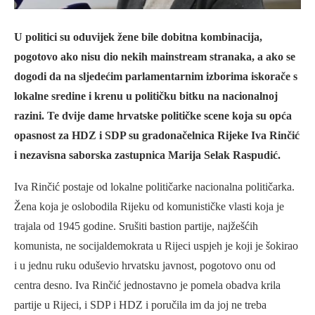
U politici su oduvijek žene bile dobitna kombinacija,
pogotovo ako nisu dio nekih mainstream stranaka, a ako se
dogodi da na sljedećim parlamentarnim izborima iskorače s
lokalne sredine i krenu u političku bitku na nacionalnoj
razini. Te dvije dame hrvatske političke scene koja su opća
opasnost za HDZ i SDP su gradonačelnica Rijeke Iva Rinčić
i nezavisna saborska zastupnica Marija Selak Raspudić.
Iva Rinčić postaje od lokalne političarke nacionalna političarka.
Žena koja je oslobodila Rijeku od komunističke vlasti koja je
trajala od 1945 godine. Srušiti bastion partije, najžešćih
komunista, ne socijaldemokrata u Rijeci uspjeh je koji je šokirao
i u jednu ruku oduševio hrvatsku javnost, pogotovo onu od
centra desno. Iva Rinčić jednostavno je pomela obadva krila
partije u Rijeci, i SDP i HDZ i poručila im da joj ne treba