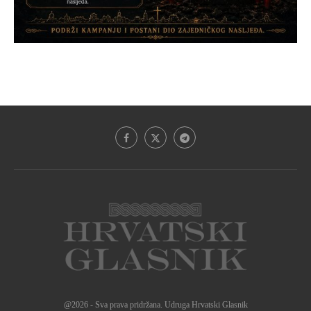
@2026 - Sva prava pridržana. Udruga Hrvatski Glasnik