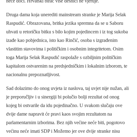
neće doći. Hrvatski birač više desnici ne vjeruje.
Druga dama koja unerediti mainstream stranke je Marija Selak
Raspudić. Obrazovana, britka jezika spremna da se u Saboru
uhvati u retoričku bitku s bilo kojim pojedincem i iz tog sukoba
izađe kao pobjednica, isto kao Rinčić, osoba s izgrađenim
vlastitim stavovima i političkim i osobnim integritetom. Osim
toga Marija Selak Raspudić raspolaže s ozbiljnim političkim
kapitalom ostvarenim na predsjedničkim i lokalnim izborom, te
nacionalnu prepoznatljivost.
Sad dolazimo do onog uvjeta iz naslova, taj uvjet nije nužan, ali
je preporučljiv i u sinergiji bi polučio bolji rezultat od onog
kojeg bi ostvarile da idu pojedinačno. U svakom slučaju ove
dvije dame napravit će pravi kaos svojim rezultatom na
parlamentarnim izborima. Bez njih većine neće biti, pogotovo
većinu neće imati SDP i Možemo jer ove dvije stranke nisu