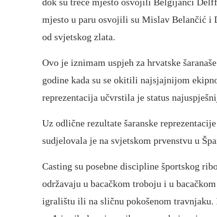
dok su treće mjesto osvojili Belgijanci Delff
mjesto u paru osvojili su Mislav Belančić i 
od svjetskog zlata.
Ovo je iznimam uspjeh za hrvatske šaranaše 
godine kada su se okitili najsjajnijom ekip
reprezentacija učvrstila je status najuspješni
Uz odlične rezultate šaranske reprezentacije 
sudjelovala je na svjetskom prvenstvu u Špa
Casting su posebne discipline športskog rib
održavaju u bacačkom troboju i u bacačkom
igralištu ili na sličnu pokošenom travnjaku