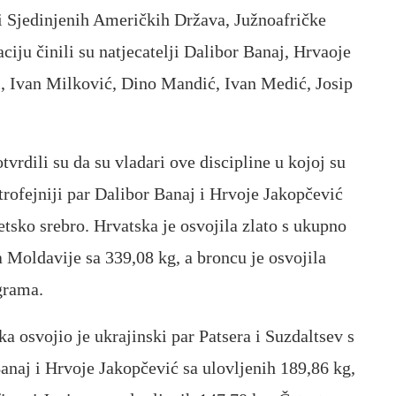
ci Sjedinjenih Američkih Država, Južnoafričke
iju činili su natjecatelji Dalibor Banaj, Hrvaoje
, Ivan Milković, Dino Mandić, Ivan Medić, Josip
vrdili su da su vladari ove discipline u kojoj su
jtrofejniji par Dalibor Banaj i Hrvoje Jakopčević
etsko srebro. Hrvatska je osvojila zlato s ukupno
a Moldavije sa 339,08 kg, a broncu je osvojila
grama.
a osvojio je ukrajinski par Patsera i Suzdaltsev s
anaj i Hrvoje Jakopčević sa ulovljenih 189,86 kg,