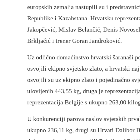
europskih zemalja nastupili su i predstavni
Republike i Kazahstana. Hrvatsku reprezentac
Jakopčević, Mislav Belančić, Denis Novosel
Brkljačić i trener Goran Jandroković.
Uz odlično domaćinstvo hrvatski šaranaši pot
osvojili ekipno svjetsko zlato, a hrvatski na
osvojili su uz ekipno zlato i pojedinačno svj
ulovljenih 443,55 kg, druga je reprezentacij
reprezentacija Belgije s ukupno 263,00 kilo
U konkurenciji parova naslov svjetskih prvak
ukupno 236,11 kg, drugi su Hrvati Dalibor B