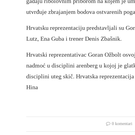
gađaju ribolovnim priborom na kojem je umj
utvrđuje zbrajanjem bodova ostvarenih pog
Hrvatsku reprezentaciju predstavljali su G
Lutz, Ena Guba i trener Denis Zbašnik.
Hrvatski reprezentativac Goran Ožbolt osvoji
nadmoć u disciplini arenberg u kojoj je glat
disciplini uteg skič. Hrvatska reprezentacij
Hina
0 komentari