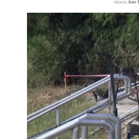
objavio
Ante 