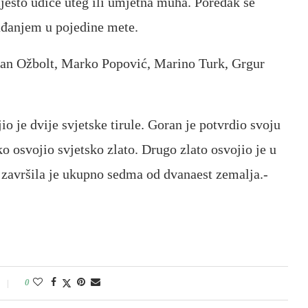
esto udice uteg ili umjetna muha. Poredak se
ađanjem u pojedine mete.
oran Ožbolt, Marko Popović, Marino Turk, Grgur
o je dvije svjetske tirule. Goran je potvrdio svoju
ko osvojio svjetsko zlato. Drugo zlato osvojio je u
a završila je ukupno sedma od dvanaest zemalja.-
0