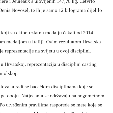
iere i Jeuieaux s ulovljenih 147,78 kg. Četvrto
Denis Novosel, te ih je samo 12 kilograma dijelilo
koji su ekipnu zlatnu medalju čekali od 2014.
nom medaljom u Italiji. Ovim rezultatom Hrvatska
je reprezentacije na svijetu u ovoj disciplini.
u Hrvatskoj, reprezentacija u disciplini casting
njolskoj.
olova, a radi se bacačkim disciplinama koje se
 petoboju. Natjecanja se održavaju na nogometnom
. Po utvrđenim pravilima rasporede se mete koje se