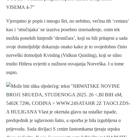
Vjerojatno je popis i mnogo širi, no nebitno, većina tih ‘centara’
kao i ‘stručnjaka’ ne izaziva posebno iznenađenje, osim tek
možda ponekih hinjenih ‘desničara’, koji su bili pritajeni a sada
svoje domoljublje dokazuju onako kako je to svojedobno činio
norveški domoljub Kvisling (Vidkun Quisling), koji se silno
trudio Hitlera uvjeriti u nužnost osvajanja Norveška. I u tome
uspio.