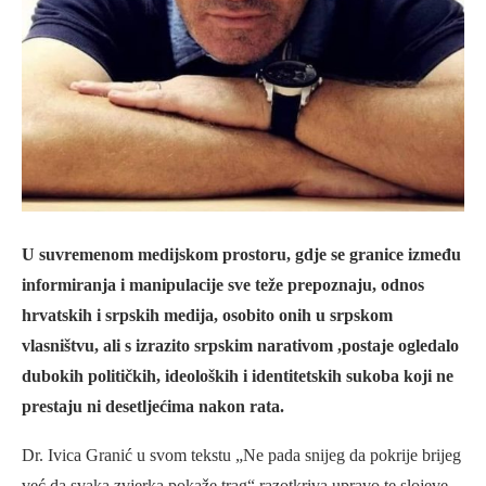
U suvremenom medijskom prostoru, gdje se granice između
informiranja i manipulacije sve teže prepoznaju, odnos
hrvatskih i srpskih medija, osobito onih u srpskom
vlasništvu, ali s izrazito srpskim narativom ,postaje ogledalo
dubokih političkih, ideoloških i identitetskih sukoba koji ne
prestaju ni desetljećima nakon rata.
Dr. Ivica Granić u svom tekstu „Ne pada snijeg da pokrije brijeg
već da svaka zvjerka pokaže trag“ razotkriva upravo te slojeve