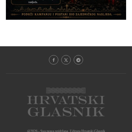
@2026 - Sva prava pridržana. Udruga Hrvatski Glasnik