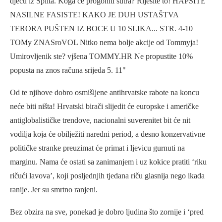
Od te njihove dobro osmišljene antihrvatske rabote na koncu
neće biti ništa! Hrvatski birači slijedit će europske i američke
antiglobalističke trendove, nacionalni suverenitet bit će nit
vodilja koja će obilježiti naredni period, a desno konzervativne
političke stranke preuzimat će primat i ljevicu gurnuti na
marginu. Nama će ostati sa zanimanjem i uz kokice pratiti ‘riku
ričući lavova’, koji posljednjih tjedana riču glasnija nego ikada
ranije. Jer su smrtno ranjeni.
Bez obzira na sve, ponekad je dobro ljudina što zornije i ‘pred