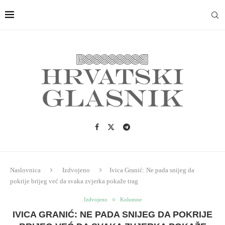
Naslovnica
Izdvojeno
Ivica Granić: Ne pada snijeg da
pokrije brijeg već da svaka zvjerka pokaže trag
Izdvojeno
Kolumne
IVICA GRANIĆ: NE PADA SNIJEG DA POKRIJE