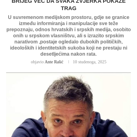
BRIJEG VEĆ DA SVAKA ZVJERKA POKAŽE
TRAG
U suvremenom medijskom prostoru, gdje se granice
između informiranja i manipulacije sve teže
prepoznaju, odnos hrvatskih i srpskih medija, osobito
onih u srpskom vlasništvu, ali s izrazito srpskim
narativom ,postaje ogledalo dubokih političkih,
ideoloških i identitetskih sukoba koji ne prestaju ni
desetljećima nakon rata.
objavio
Ante Rašić
10 studenoga, 2025