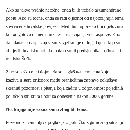
Ako su takve tvrdnje netočne, onda bi ih trebalo argumentirano
pobiti. Ako su točne, onda se radi o jednoj od najozbiljnijih tema
suvremene hrvatske povijesti. Međutim, upravo o tim dijelovima
knjige gotovo da nema nikakvih reakcija i javne rasprave. Kao
da i danas postoji svojevrsni zavjet šutnje o događajima koji su
obilježili hrvatsku politiku nakon smrti predsjednika Tuđmana i
ministra Šuška.
Zato se teško oteti dojmu da se naglašavanjem tema koje
izazivaju stare prijepore među braniteljima zapravo pokušava
skrenuti pozornost s pitanja koja zadiru u odgovornost pojedinih
političkih struktura i odluka donesenih nakon 2000. godine.
No, knjiga nije važna samo zbog tih tema.
Posebno su zanimljiva poglavlja o političko-sigurnosnoj situaciji