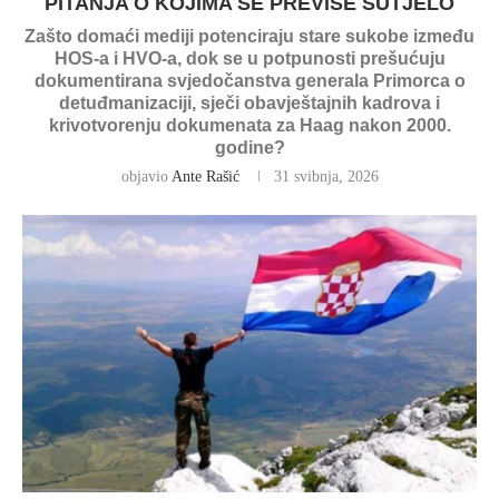
PITANJA O KOJIMA SE PREVIŠE ŠUTJELO
Zašto domaći mediji potenciraju stare sukobe između
HOS-a i HVO-a, dok se u potpunosti prešućuju
dokumentirana svjedočanstva generala Primorca o
detuđmanizaciji, sječi obavještajnih kadrova i
krivotvorenju dokumenata za Haag nakon 2000.
godine?
objavio
Ante Rašić
31 svibnja, 2026