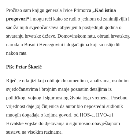
Pročitao sam knjigu generala Ivice Primorca
„Kad istina
progovori“
i mogu reći kako se radi o jednom od zanimljivijih i
sadržajnijih svjedočanstava objavljenih posljednjih godina o
stvaranju hrvatske države, Domovinskom ratu, obrani hrvatskog
naroda u Bosni i Hercegovini i događajima koji su uslijedili
nakon rata.
Piše Petar Škorić
Riječ je o knjizi koja obiluje dokumentima, analizama, osobnim
svjedočanstvima i brojnim manje poznatim detaljima iz
političkog, vojnog i sigurnosnog života toga vremena. Posebnu
vrijednost daje joj činjenica da autor bio neposredni sudionik
mnogih događaja o kojima govori, od HOS-a, HVO-a i
Hrvatske vojske do djelovanja u sigurnosno-obavještajnom
sustavu na visokim razinama.