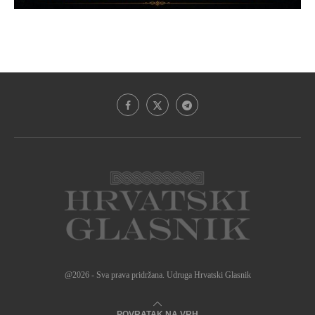
@2026 - Sva prava pridržana. Udruga Hrvatski Glasnik
POVRATAK NA VRH