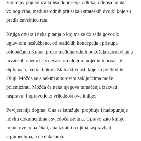
zanimljiv pogled iza kulisa donošenja odluka, odnosa unutar
vojnog vrha, međunarodnih pritisaka i strateških dvojbi koje su
pratile završnicu rata.
Knjiga otvara i neka pitanja o kojima se do sada govorilo
uglavnom neslužbeno, od različitih koncepcija i pristupa
oslobađanja Knina, preko međunarodnih pokušaja zaustavljanja
hrvatskih operacija s nečasnom ulogom pojedinih hrvatskih
diplomata, pa do diplomatskih aktivnosti koje su prethodile
Oluji. Možda se s nekim autorovim zaključcima može
polemizirati. Možda će neka njegova tumačenja izazvati
raspravu. I upravo je to vrijednost ove knjige.
Povijest nije dogma. Ona se istražuje, propituje i nadopunjuje
novim dokumentima i svjedočanstvima. Upravo zato knjige
poput ove treba čitati, analizirati i o njima raspravljati
argumentima, a ne etiketama.