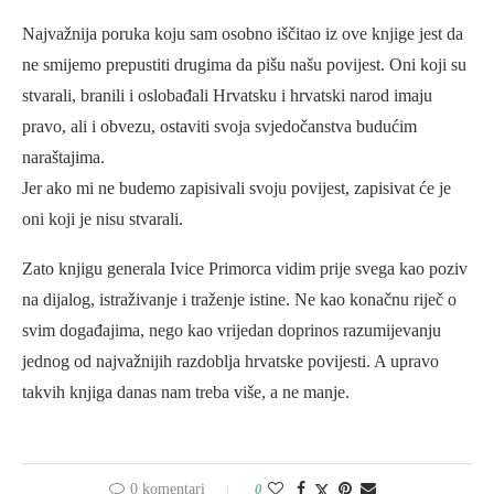
Najvažnija poruka koju sam osobno iščitao iz ove knjige jest da
ne smijemo prepustiti drugima da pišu našu povijest. Oni koji su
stvarali, branili i oslobađali Hrvatsku i hrvatski narod imaju
pravo, ali i obvezu, ostaviti svoja svjedočanstva budućim
naraštajima.
Jer ako mi ne budemo zapisivali svoju povijest, zapisivat će je
oni koji je nisu stvarali.
Zato knjigu generala Ivice Primorca vidim prije svega kao poziv
na dijalog, istraživanje i traženje istine. Ne kao konačnu riječ o
svim događajima, nego kao vrijedan doprinos razumijevanju
jednog od najvažnijih razdoblja hrvatske povijesti. A upravo
takvih knjiga danas nam treba više, a ne manje.
0 komentari
0