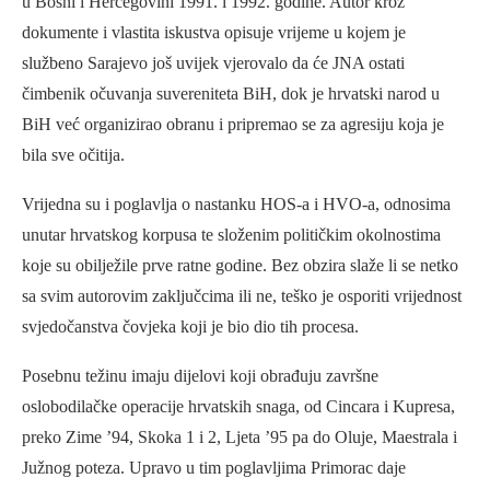
u Bosni i Hercegovini 1991. i 1992. godine. Autor kroz
dokumente i vlastita iskustva opisuje vrijeme u kojem je
službeno Sarajevo još uvijek vjerovalo da će JNA ostati
čimbenik očuvanja suvereniteta BiH, dok je hrvatski narod u
BiH već organizirao obranu i pripremao se za agresiju koja je
bila sve očitija.
Vrijedna su i poglavlja o nastanku HOS-a i HVO-a, odnosima
unutar hrvatskog korpusa te složenim političkim okolnostima
koje su obilježile prve ratne godine. Bez obzira slaže li se netko
sa svim autorovim zaključcima ili ne, teško je osporiti vrijednost
svjedočanstva čovjeka koji je bio dio tih procesa.
Posebnu težinu imaju dijelovi koji obrađuju završne
oslobodilačke operacije hrvatskih snaga, od Cincara i Kupresa,
preko Zime ’94, Skoka 1 i 2, Ljeta ’95 pa do Oluje, Maestrala i
Južnog poteza. Upravo u tim poglavljima Primorac daje