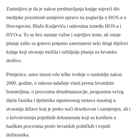
Zanimljivo je da je nakon predstavljanja knjige najveći dio
medijske pozornosti usmjeren upravo na poglavlja o HOS-u u
Hercegovini, Blažu Kraljeviću i odnosima između HOS-a i
HVO-a. To su bez sumnje važne i osjetljive teme, ali ostaje
pitanje zašto su gotovo potpuno zanemareni neki drugi dijelovi
knjige koji otvaraju možda i ozbiljnija pitanja za hrvatsko
društvo.
Primjerice, autor iznosi vrlo teške tvrdnje o razdoblju nakon
2000. godine, o odnosu tadašnje vlasti prema hrvatskim
braniteljima, o procesima detuđmanizacije, progonima većeg
dijela časnika i djelatnika sigurnosnog sustava stasalog u
stvaranju države koji je preko noći desetkovan i zamijenjen, ali i
o krivotvorenju pojedinih dokumenata koji su korišteni u
haaškim procesima protiv hrvatskih političkih i vojnih
dužnosnika.