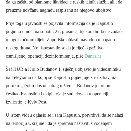
da ga zaštiti od planirane likvidacije ruskih tajnih službi, ali i da
preuzme novčanu nagradu raspisanu za njegovo ubojstvo.
Prije toga u javnosti se pojavila informacija da je Kapustin
poginuo u noći na subotu, 27. prosinca, tijekom borbene zadaće
u jugoistočnom dijelu Zaporiške oblasti, navodno u napadu
ruskog drona. No, ispostavilo se da je riječ o pažljivo
osmišljenoj operaciji dezinformiranja, piše
Danas.hr
Šef HUR-a Kirilo Budanov 1. siječnja objavio je videosnimku
na Telegramu na kojoj se Kapustin pojavljuje živ i zdrav, uz
poruku: „Dobrodošao natrag u život“. Budanov je pritom
čestitao Kapustinu i ekipi koja je sudjelovala u operaciji,
izvijestio je Kyiv Post.
U istom videu oglasio se i sam Kapustin, potvrdivši da se nalazi
na teritoriju Ukrajine i da je spreman nastaviti s vođenjem