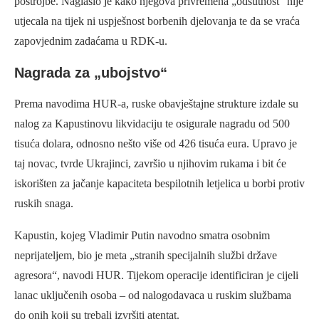
postrojbe. Naglasio je kako njegova privremena „odsutnost“ nije
utjecala na tijek ni uspješnost borbenih djelovanja te da se vraća
zapovjednim zadaćama u RDK-u.
Nagrada za „ubojstvo“
Prema navodima HUR-a, ruske obavještajne strukture izdale su
nalog za Kapustinovu likvidaciju te osigurale nagradu od 500
tisuća dolara, odnosno nešto više od 426 tisuća eura. Upravo je
taj novac, tvrde Ukrajinci, završio u njihovim rukama i bit će
iskorišten za jačanje kapaciteta bespilotnih letjelica u borbi protiv
ruskih snaga.
Kapustin, kojeg Vladimir Putin navodno smatra osobnim
neprijateljem, bio je meta „stranih specijalnih službi države
agresora“, navodi HUR. Tijekom operacije identificiran je cijeli
lanac uključenih osoba – od nalogodavaca u ruskim službama
do onih koji su trebali izvršiti atentat.