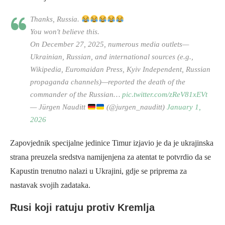
Thanks, Russia.
You won't believe this.
On December 27, 2025, numerous media outlets—
Ukrainian, Russian, and international sources (e.g.,
Wikipedia, Euromaidan Press, Kyiv Independent, Russian
propaganda channels)—reported the death of the
commander of the Russian…
pic.twitter.com/zReV81xEVt
— Jürgen Nauditt
(@jurgen_nauditt)
January 1,
2026
Zapovjednik specijalne jedinice Timur izjavio je da je ukrajinska
strana preuzela sredstva namijenjena za atentat te potvrdio da se
Kapustin trenutno nalazi u Ukrajini, gdje se priprema za
nastavak svojih zadataka.
Rusi koji ratuju protiv Kremlja