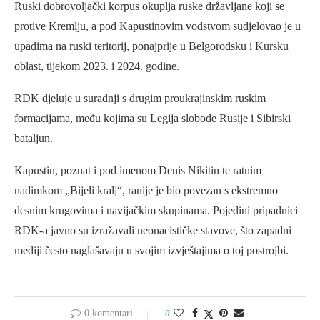
Ruski dobrovoljački korpus okuplja ruske državljane koji se
protive Kremlju, a pod Kapustinovim vodstvom sudjelovao je u
upadima na ruski teritorij, ponajprije u Belgorodsku i Kursku
oblast, tijekom 2023. i 2024. godine.
RDK djeluje u suradnji s drugim proukrajinskim ruskim
formacijama, među kojima su Legija slobode Rusije i Sibirski
bataljun.
Kapustin, poznat i pod imenom Denis Nikitin te ratnim
nadimkom „Bijeli kralj“, ranije je bio povezan s ekstremno
desnim krugovima i navijačkim skupinama. Pojedini pripadnici
RDK-a javno su izražavali neonacističke stavove, što zapadni
mediji često naglašavaju u svojim izvještajima o toj postrojbi.
0 komentari
0