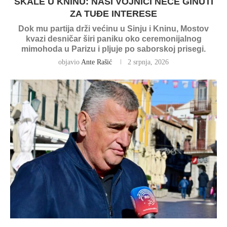
SKALE U KNINU: NAŠI VOJNICI NEĆE GINUTI
ZA TUĐE INTERESE
Dok mu partija drži većinu u Sinju i Kninu, Mostov
kvazi desničar širi paniku oko ceremonijalnog
mimohoda u Parizu i pljuje po saborskoj prisegi.
objavio
Ante Rašić
2 srpnja, 2026