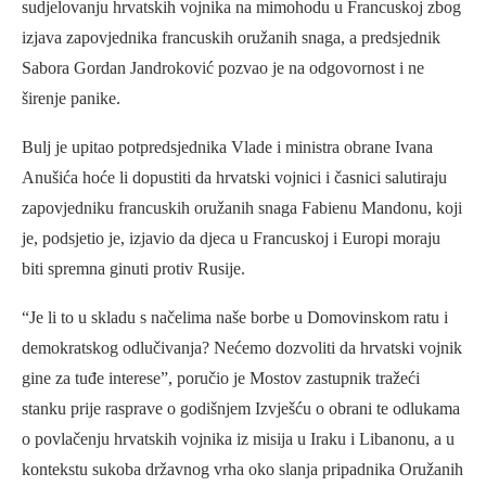
sudjelovanju hrvatskih vojnika na mimohodu u Francuskoj zbog
izjava zapovjednika francuskih oružanih snaga, a predsjednik
Sabora Gordan Jandroković pozvao je na odgovornost i ne
širenje panike.
Bulj je upitao potpredsjednika Vlade i ministra obrane Ivana
Anušića hoće li dopustiti da hrvatski vojnici i časnici salutiraju
zapovjedniku francuskih oružanih snaga Fabienu Mandonu, koji
je, podsjetio je, izjavio da djeca u Francuskoj i Europi moraju
biti spremna ginuti protiv Rusije.
“Je li to u skladu s načelima naše borbe u Domovinskom ratu i
demokratskog odlučivanja? Nećemo dozvoliti da hrvatski vojnik
gine za tuđe interese”, poručio je Mostov zastupnik tražeći
stanku prije rasprave o godišnjem Izvješću o obrani te odlukama
o povlačenju hrvatskih vojnika iz misija u Iraku i Libanonu, a u
kontekstu sukoba državnog vrha oko slanja pripadnika Oružanih