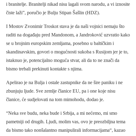
i branitelje. Branitelji nikad nisu lagali svom narodu, a vi iznosite
čiste laži”, poručio je Bulju Stipan Šašlin (HDZ).
I Mostov Zvonimir Troskot stava je da naši vojnici nemaju što
raditi na događaju pred Mandonom, a Jandroković uzvratio kako
se u brojnim europskim zemljama, posebno u baltičkim i
skandinavskim, govori o mogućnosti sukoba s Rusijom jer je to,
istaknuo je, potencijalno moguća stvar, ali da to ne znači da
bismo trebali prekinuti kontakte s njima.
Apelirao je na Bulja i ostale zastupnike da ne šire paniku i ne
zbunjuju ljude. Sve zemlje članice EU, pa i one koje nisu
članice, će sudjelovati na tom mimohodu, dodao je.
“Neka sve budu, neka bude i Srbija, a mi nećemo, mi smo
pametniji od drugih. Ljudi, molim vas, ovo je preozbiljna tema
da bismo tako nonšalantno manipulirali informacijama“, kazao