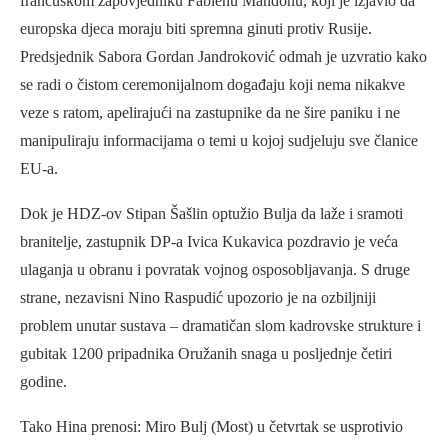
francuskom zapovjedniku Fabienu Mandonu, koji je izjavio da
europska djeca moraju biti spremna ginuti protiv Rusije.
Predsjednik Sabora Gordan Jandroković odmah je uzvratio kako
se radi o čistom ceremonijalnom događaju koji nema nikakve
veze s ratom, apelirajući na zastupnike da ne šire paniku i ne
manipuliraju informacijama o temi u kojoj sudjeluju sve članice
EU-a.
Dok je HDZ-ov Stipan Šašlin optužio Bulja da laže i sramoti
branitelje, zastupnik DP-a Ivica Kukavica pozdravio je veća
ulaganja u obranu i povratak vojnog osposobljavanja. S druge
strane, nezavisni Nino Raspudić upozorio je na ozbiljniji
problem unutar sustava – dramatičan slom kadrovske strukture i
gubitak 1200 pripadnika Oružanih snaga u posljednje četiri
godine.
Tako Hina prenosi: Miro Bulj (Most) u četvrtak se usprotivio