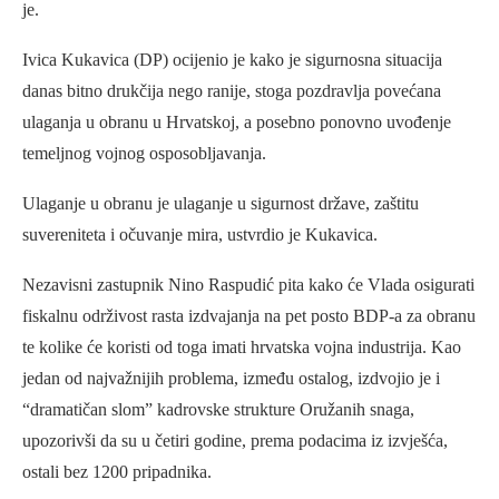
je.
Ivica Kukavica (DP) ocijenio je kako je sigurnosna situacija
danas bitno drukčija nego ranije, stoga pozdravlja povećana
ulaganja u obranu u Hrvatskoj, a posebno ponovno uvođenje
temeljnog vojnog osposobljavanja.
Ulaganje u obranu je ulaganje u sigurnost države, zaštitu
suvereniteta i očuvanje mira, ustvrdio je Kukavica.
Nezavisni zastupnik Nino Raspudić pita kako će Vlada osigurati
fiskalnu održivost rasta izdvajanja na pet posto BDP-a za obranu
te kolike će koristi od toga imati hrvatska vojna industrija. Kao
jedan od najvažnijih problema, između ostalog, izdvojio je i
“dramatičan slom” kadrovske strukture Oružanih snaga,
upozorivši da su u četiri godine, prema podacima iz izvješća,
ostali bez 1200 pripadnika.