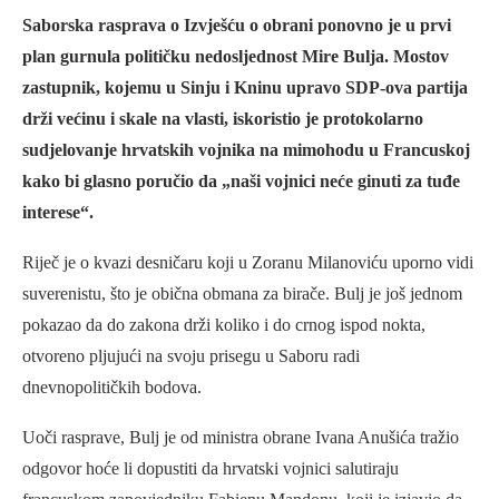
Saborska rasprava o Izvješću o obrani ponovno je u prvi
plan gurnula političku nedosljednost Mire Bulja. Mostov
zastupnik, kojemu u Sinju i Kninu upravo SDP-ova partija
drži većinu i skale na vlasti, iskoristio je protokolarno
sudjelovanje hrvatskih vojnika na mimohodu u Francuskoj
kako bi glasno poručio da „naši vojnici neće ginuti za tuđe
interese“.
Riječ je o kvazi desničaru koji u Zoranu Milanoviću uporno vidi
suverenistu, što je obična obmana za birače. Bulj je još jednom
pokazao da do zakona drži koliko i do crnog ispod nokta,
otvoreno pljujući na svoju prisegu u Saboru radi
dnevnopolitičkih bodova.
Uoči rasprave, Bulj je od ministra obrane Ivana Anušića tražio
odgovor hoće li dopustiti da hrvatski vojnici salutiraju