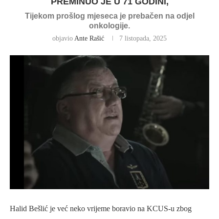
PREMINUO JE U 71 GODINI,
Tijekom prošlog mjeseca je prebačen na odjel
onkologije.
objavio
Ante Rašić
7 listopada, 2025
Halid Bešlić je već neko vrijeme boravio na KCUS-u zbog